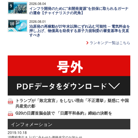
2026.08.04
9
インフラ開発のために"未開発資源"を担保に取られるガーナ
の運命【チャイナリスクの死角】
2026.08.01
10
泊原発の再稼動が27年末以降にずれ込む可能性 ─ 電気料金を
押し上げ、物価高を助長する原子力規制委の審査基準を見直
すべき
ランキング一覧はこちら
トランプが「敗北宣言」をしない理由「不正選挙」疑惑に 中国
共産党の影
G20の日露首脳会談で 「日露平和条約」締結の決断を
インフォメーション
2019.10.18
消費税率引き上げに合わせた価格改定のお知らせ