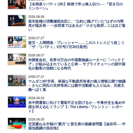
2
【名画座リバティ (29)】映画で学ぶ偉人伝(1)──『若き日の
リンカーン』
2026.08.06
3
高市政権の消費減税決定に、"公約に掲げていた"はずの与野
党が猛反発 ─ 一歩前進ではあるが「小さな政府」にはほど遠
い
2026.07.27
4
疲労・人間関係・プレッシャー……このストレスどう抜こう
「ザ・リバティ」9月号(7月30日発売)
2026.08.07
5
米調査会社、世界10万台の中国製無線ルーターに「バックド
ア」が組み込まれていると公表 ─ サプライチェーンの脱中国
化が顧客の信頼になる時代
2026.07.31
6
マムダニNY市長、裕福な不動産所有者の個人情報公開で物議
─ さらに同氏の支持母体には親中活動家も入り込み、共産主
義へばく進
2026.08.03
7
米中間選挙に向けて選挙不正を防げるか ─ 中東外交を進め中
国を抑え込むトランプ【─The Liberty─ワシントン・レポー
ト】
2026.08.05
8
交流重ねる中朝の"蜜月"と習主席の後継者問題【澁谷司──中
国包囲網の現在地】