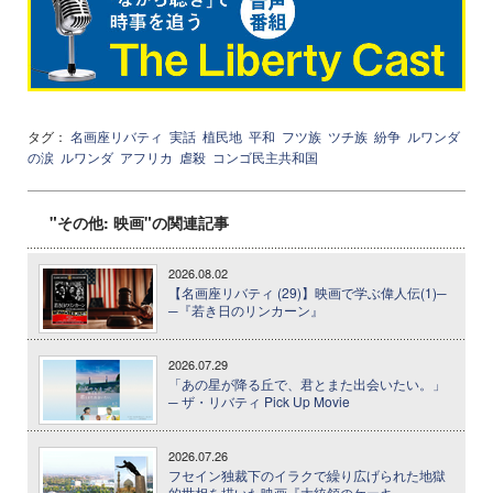
タグ：
名画座リバティ
実話
植民地
平和
フツ族
ツチ族
紛争
ルワンダ
の涙
ルワンダ
アフリカ
虐殺
コンゴ民主共和国
"その他: 映画"の関連記事
2026.08.02
【名画座リバティ (29)】映画で学ぶ偉人伝(1)─
─『若き日のリンカーン』
2026.07.29
「あの星が降る丘で、君とまた出会いたい。」
─ ザ・リバティ Pick Up Movie
2026.07.26
フセイン独裁下のイラクで繰り広げられた地獄
的世相を描いた映画『大統領のケーキ』