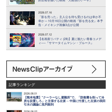
2026.07.16
「影を売った」主人公を待ち受けるのは幸か不
幸か ─ 10月16日公開の映画『影を売る女』本予
告・メイキング画像3点が公開
2026.07.12
【名画座リバティ (28)】夏に観たい青春コメデ
ィ──『サマータイムマシン・ブルース』
記事ランキング
2026.08.01
1
【熊本地震】"クーラーなし避難所"で、「防衛費を削って冷
房を設置しろ」と主張する左派 ─ 中国に忖度した左派の我田
引水の議論に批判殺到
2026.08.02