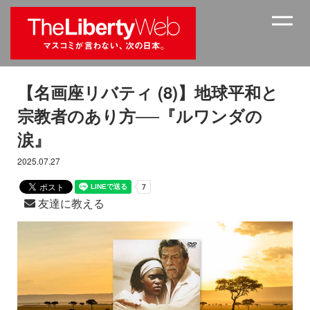
【名画座リバティ (8)】地球平和と
宗教者のあり方──『ルワンダの
涙』
2025.07.27
友達に教える