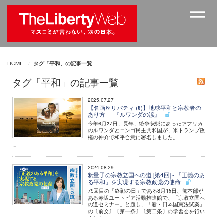
HOME
タグ「平和」の記事一覧
タグ「平和」の記事一覧
2025.07.27
【名画座リバティ (8)】地球平和と宗教者の
あり方──『ルワンダの涙』
今年6月27日、長年、紛争状態にあったアフリカ
のルワンダとコンゴ民主共和国が、米トランプ政
権の仲介で和平合意に署名しました。
...
2024.08.29
釈量子の宗教立国への道 [第4回] - 「正義のあ
る平和」を実現する宗教政党の使命
79回目の「終戦の日」である8月15日、党本部が
ある赤坂ユートピア活動推進館で、「宗教立国へ
の道セミナー」と題し、「新・日本国憲法試案」
の〔前文〕〔第一条〕〔第二条〕の学習会を行い