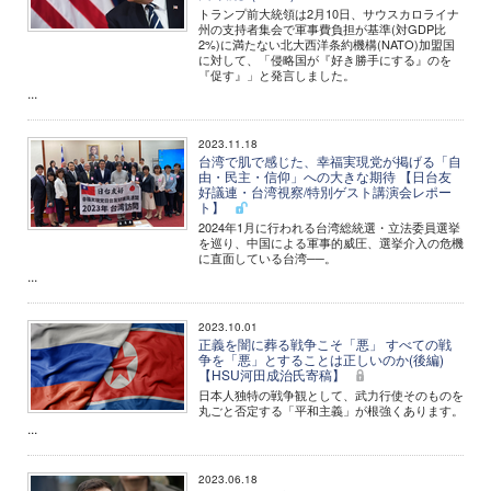
トランプ前大統領は2月10日、サウスカロライナ
州の支持者集会で軍事費負担が基準(対GDP比
2%)に満たない北大西洋条約機構(NATO)加盟国
に対して、「侵略国が『好き勝手にする』のを
『促す』」と発言しました。
...
2023.11.18
台湾で肌で感じた、幸福実現党が掲げる「自
由・民主・信仰」への大きな期待 【日台友
好議連・台湾視察/特別ゲスト講演会レポー
ト】
2024年1月に行われる台湾総統選・立法委員選挙
を巡り、中国による軍事的威圧、選挙介入の危機
に直面している台湾──。
...
2023.10.01
正義を闇に葬る戦争こそ「悪」 すべての戦
争を「悪」とすることは正しいのか(後編)
【HSU河田成治氏寄稿】
日本人独特の戦争観として、武力行使そのものを
丸ごと否定する「平和主義」が根強くあります。
...
2023.06.18