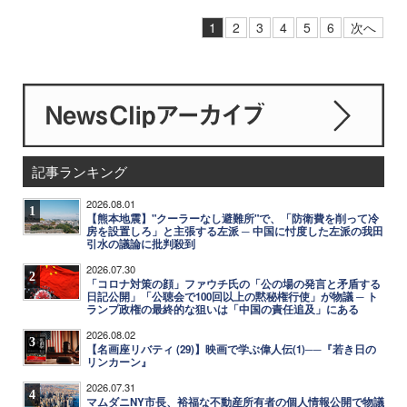
1
2
3
4
5
6
次へ
記事ランキング
2026.08.01
1
【熊本地震】"クーラーなし避難所"で、「防衛費を削って冷
房を設置しろ」と主張する左派 ─ 中国に忖度した左派の我田
引水の議論に批判殺到
2026.07.30
2
「コロナ対策の顔」ファウチ氏の「公の場の発言と矛盾する
日記公開」「公聴会で100回以上の黙秘権行使」が物議 ─ ト
ランプ政権の最終的な狙いは「中国の責任追及」にある
2026.08.02
3
【名画座リバティ (29)】映画で学ぶ偉人伝(1)──『若き日の
リンカーン』
2026.07.31
4
マムダニNY市長、裕福な不動産所有者の個人情報公開で物議