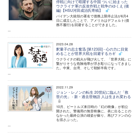
停戦に向けて暗躍する中国 ついに始まった
ウクライナ軍の反攻作戦と戦争のゆくえ (後
編)【HSU河田成治氏寄稿】
バイデン大統領の署名で債務上限停止法が6月4
日に成立したことで、アメリカはデフォルト(債
務不履行)を回避することができました。
...
2023.04.28
釈量子の志士奮迅 [第123回] - 心の力に目覚
めることが世界大戦を回避するカギ
ウクライナの戦火が飛び火して、「世界大戦」に
繋がりそうな危険地帯が浮き彫りになってきまし
た。中東、台湾、そして朝鮮半島です。
...
2022.11.29
ジョン・レノンの転生 20世紀に臨んだ「救
世の光」 - 新・過去世物語 人は生まれ変わる
10月、ビートルズ来日時の「幻の映像」が初公
開された。警備用の無音映像に、表に出ることの
なかった最終公演の雄姿が蘇り、再びファンの心
を揺さぶった。
...