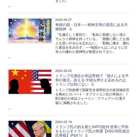
ました。
...
2024.06.27
奇跡の国・日本── 精神文明の源流にある天
御祖神
「礼儀正しく親切だ」「私欲に執着しない潔さ、
サムライ精神を持っている」「困難に際しても他
人を思いやる心を忘れない」「勤勉に働き、優れ
た製品を生み出す」──他国からはこのように日
本人の優れた精神性が称賛されてきた。
...
2024.06.22
トランプ元側近が米誌寄稿で「強さによる平
和の復活」訴える 中国を押さえ込めるのは
トランプ以外にない
トランプ前政権で国家安全保障担当大統領補佐官
を務めたロバート・オブライエン氏の寄稿が、1
8日発行の米誌フォーリン・アフェアーズ(電子
版)に掲載されました。
...
2024.02.18
トランプ氏の的を射たNATO批判 世界に平和
をもたらすトランプ氏の再選【HSU河田成治
氏寄稿】(Part 1)