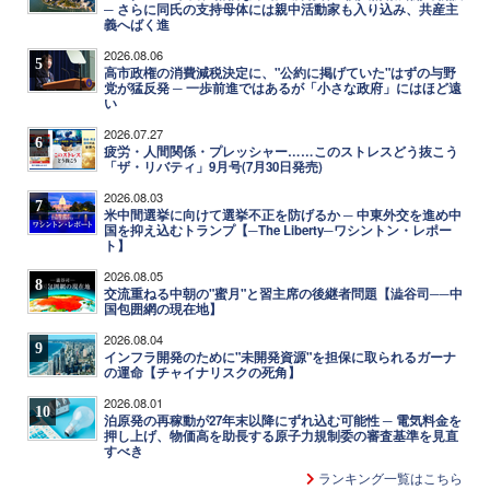
─ さらに同氏の支持母体には親中活動家も入り込み、共産主
義へばく進
2026.08.06
5
高市政権の消費減税決定に、"公約に掲げていた"はずの与野
党が猛反発 ─ 一歩前進ではあるが「小さな政府」にはほど遠
い
2026.07.27
6
疲労・人間関係・プレッシャー……このストレスどう抜こう
「ザ・リバティ」9月号(7月30日発売)
2026.08.03
7
米中間選挙に向けて選挙不正を防げるか ─ 中東外交を進め中
国を抑え込むトランプ【─The Liberty─ワシントン・レポー
ト】
2026.08.05
8
交流重ねる中朝の"蜜月"と習主席の後継者問題【澁谷司──中
国包囲網の現在地】
2026.08.04
9
インフラ開発のために"未開発資源"を担保に取られるガーナ
の運命【チャイナリスクの死角】
2026.08.01
10
泊原発の再稼動が27年末以降にずれ込む可能性 ─ 電気料金を
押し上げ、物価高を助長する原子力規制委の審査基準を見直
すべき
ランキング一覧はこちら