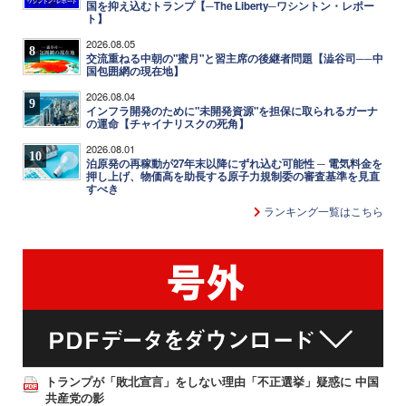
国を抑え込むトランプ【─The Liberty─ワシントン・レポー
ト】
2026.08.05
8
交流重ねる中朝の"蜜月"と習主席の後継者問題【澁谷司──中
国包囲網の現在地】
2026.08.04
9
インフラ開発のために"未開発資源"を担保に取られるガーナ
の運命【チャイナリスクの死角】
2026.08.01
10
泊原発の再稼動が27年末以降にずれ込む可能性 ─ 電気料金を
押し上げ、物価高を助長する原子力規制委の審査基準を見直
すべき
ランキング一覧はこちら
トランプが「敗北宣言」をしない理由「不正選挙」疑惑に 中国
共産党の影