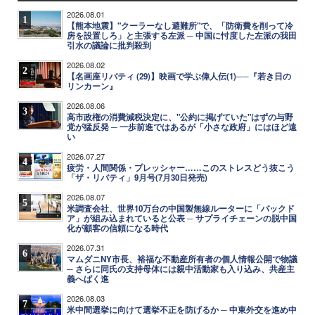
2026.08.01
1
【熊本地震】"クーラーなし避難所"で、「防衛費を削って冷
房を設置しろ」と主張する左派 ─ 中国に忖度した左派の我田
引水の議論に批判殺到
2026.08.02
2
【名画座リバティ (29)】映画で学ぶ偉人伝(1)──『若き日の
リンカーン』
2026.08.06
3
高市政権の消費減税決定に、"公約に掲げていた"はずの与野
党が猛反発 ─ 一歩前進ではあるが「小さな政府」にはほど遠
い
2026.07.27
4
疲労・人間関係・プレッシャー……このストレスどう抜こう
「ザ・リバティ」9月号(7月30日発売)
2026.08.07
5
米調査会社、世界10万台の中国製無線ルーターに「バックド
ア」が組み込まれていると公表 ─ サプライチェーンの脱中国
化が顧客の信頼になる時代
2026.07.31
6
マムダニNY市長、裕福な不動産所有者の個人情報公開で物議
─ さらに同氏の支持母体には親中活動家も入り込み、共産主
義へばく進
2026.08.03
7
米中間選挙に向けて選挙不正を防げるか ─ 中東外交を進め中