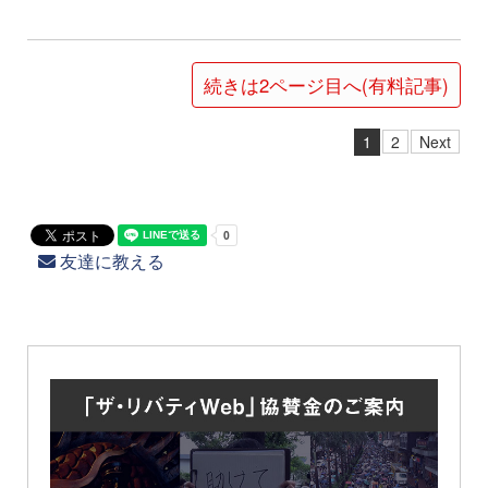
続きは2ページ目へ(有料記事)
1
2
Next
友達に教える