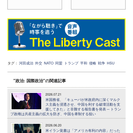
タグ：
河田成治
外交
NATO
同盟
トランプ
平和
侵略
戦争
HSU
"政治: 国際政治"の関連記事
2026.07.21
米国務省、「キューバが米政府内に深くマルク
ス主義を浸透させ、中国を利する破壊活動を支
援してきた」と非難する報告書を発表 ─ トラン
プ政権は共産主義の拡大を防ぎ、中国を牽制する狙い
2026.06.20
米イラン覚書は「アメリカ有利の内容」だった