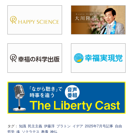
タグ：
知識
民主主義
伊藤淳
プラトン
イデア
2025年7月号記事
自由
哲学
魂
ソクラテス
教養
神仏