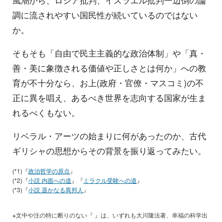
風潮から、ロシア批判、イスラエル批判一辺倒の論
調に流されやすい国民性が続いているのではない
か。
そもそも「自由で民主主義的な政治体制」や「真・
善・美に象徴される価値や正しさとは何か」への教
育が不十分なら、お上(政府・官僚・マスコミ)の不
正に異を唱え、あるべき世界を志向する国家が生ま
れるべくもない。
リベラル・アーツの始まりに何があったのか、古代
ギリシャの思想からその背景を振り返ってみたい。
(*1)『
政治哲学の原点
』
(*2)『
小説 内面への道
』『
ミラクル受験への道
』
(*3)『
小説 遥かなる異邦人
』
※文中や注の特に断りのない『 』は、いずれも大川隆法著、幸福の科学出