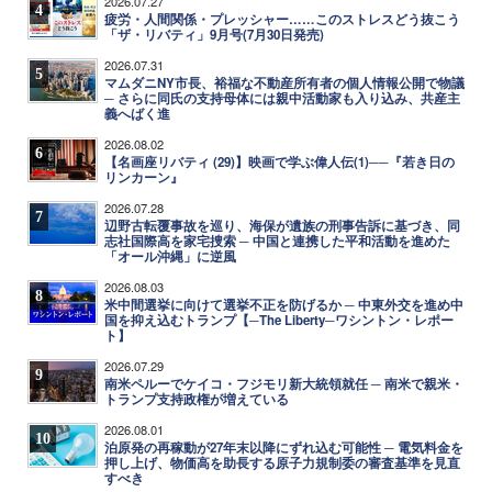
2026.07.27
4
疲労・人間関係・プレッシャー……このストレスどう抜こう
「ザ・リバティ」9月号(7月30日発売)
2026.07.31
5
マムダニNY市長、裕福な不動産所有者の個人情報公開で物議
─ さらに同氏の支持母体には親中活動家も入り込み、共産主
義へばく進
2026.08.02
6
【名画座リバティ (29)】映画で学ぶ偉人伝(1)──『若き日の
リンカーン』
2026.07.28
7
辺野古転覆事故を巡り、海保が遺族の刑事告訴に基づき、同
志社国際高を家宅捜索 ─ 中国と連携した平和活動を進めた
「オール沖縄」に逆風
2026.08.03
8
米中間選挙に向けて選挙不正を防げるか ─ 中東外交を進め中
国を抑え込むトランプ【─The Liberty─ワシントン・レポー
ト】
2026.07.29
9
南米ペルーでケイコ・フジモリ新大統領就任 ─ 南米で親米・
トランプ支持政権が増えている
2026.08.01
10
泊原発の再稼動が27年末以降にずれ込む可能性 ─ 電気料金を
押し上げ、物価高を助長する原子力規制委の審査基準を見直
すべき