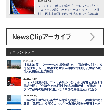
2026.01.08
ワシントン・ポスト紙が「ヨーロッパの『ヘイ
トスピーチ検閲』がアメリカよりひどい」と批
判 ─ "民主主義国"で進む常軌を逸した言論統制
記事ランキング
2026.08.01
1
【熊本地震】"クーラーなし避難所"で、「防衛費を削って冷
房を設置しろ」と主張する左派 ─ 中国に忖度した左派の我田
引水の議論に批判殺到
2026.07.30
2
「コロナ対策の顔」ファウチ氏の「公の場の発言と矛盾する
日記公開」「公聴会で100回以上の黙秘権行使」が物議 ─ ト
ランプ政権の最終的な狙いは「中国の責任追及」にある
2026.07.29
3
日本の洋上風力から英大手が撤退を検討し、三菱離脱に続く
激震 ─ 政府はもう潔くエネルギー政策の転換を表明すべき