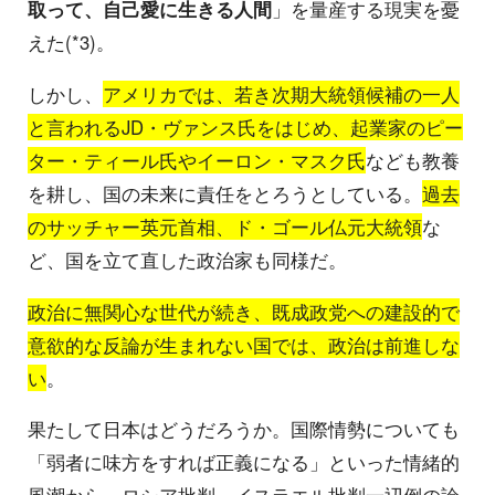
取って、自己愛に生きる人間
」を量産する現実を憂
えた(*3)。
しかし、
アメリカでは、若き次期大統領候補の一人
と言われるJD・ヴァンス氏をはじめ、起業家のピー
ター・ティール氏やイーロン・マスク氏
なども教養
を耕し、国の未来に責任をとろうとしている。
過去
のサッチャー英元首相、ド・ゴール仏元大統領
な
ど、国を立て直した政治家も同様だ。
政治に無関心な世代が続き、既成政党への建設的で
意欲的な反論が生まれない国では、政治は前進しな
い
。
果たして日本はどうだろうか。国際情勢についても
「弱者に味方をすれば正義になる」といった情緒的