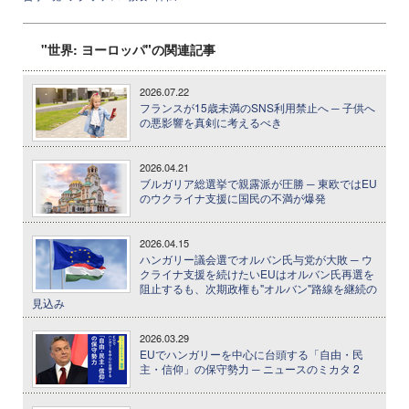
"世界: ヨーロッパ"の関連記事
2026.07.22
フランスが15歳未満のSNS利用禁止へ ─ 子供へ
の悪影響を真剣に考えるべき
2026.04.21
ブルガリア総選挙で親露派が圧勝 ─ 東欧ではEU
のウクライナ支援に国民の不満が爆発
2026.04.15
ハンガリー議会選でオルバン氏与党が大敗 ─ ウ
クライナ支援を続けたいEUはオルバン氏再選を
阻止するも、次期政権も"オルバン"路線を継続の
見込み
2026.03.29
EUでハンガリーを中心に台頭する「自由・民
主・信仰」の保守勢力 ─ ニュースのミカタ 2