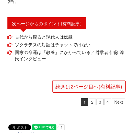
版刊。
次ページからのポイント(有料記事)
古代から観ると現代人は奴隷
ソクラテスの対話はチャットではない
国家の命運は「教養」にかかっている／哲学者 伊藤 淳
氏インタビュー
続きは2ページ目へ(有料記事)
1
2
3
4
Next