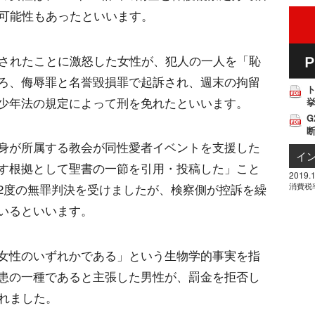
る可能性もあったといいます。
姦されたことに激怒した女性が、犯人の一人を「恥
ろ、侮辱罪と名誉毀損罪で起訴され、週末の拘留
少年法の規定によって刑を免れたといいます。
挙
G
身が所属する教会が同性愛者イベントを支援した
イ
す根拠として聖書の一節を引用・投稿した」こと
2019.1
消費税
2度の無罪判決を受けましたが、検察側が控訴を繰
いるといいます。
女性のいずれかである」という生物学的事実を指
患の一種であると主張した男性が、罰金を拒否し
されました。