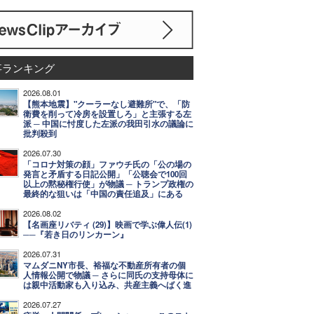
事ランキング
2026.08.01
【熊本地震】"クーラーなし避難所"で、「防
衛費を削って冷房を設置しろ」と主張する左
派 ─ 中国に忖度した左派の我田引水の議論に
批判殺到
2026.07.30
「コロナ対策の顔」ファウチ氏の「公の場の
発言と矛盾する日記公開」「公聴会で100回
以上の黙秘権行使」が物議 ─ トランプ政権の
最終的な狙いは「中国の責任追及」にある
2026.08.02
【名画座リバティ (29)】映画で学ぶ偉人伝(1)
──『若き日のリンカーン』
2026.07.31
マムダニNY市長、裕福な不動産所有者の個
人情報公開で物議 ─ さらに同氏の支持母体に
は親中活動家も入り込み、共産主義へばく進
2026.07.27