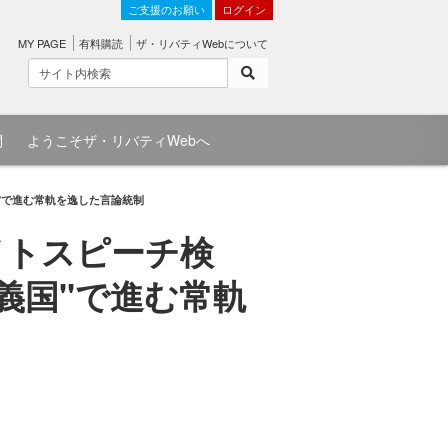
ご支援のお願い
ログイン
MY PAGE
有料購読
ザ・リバティWebについて
問
ようこそザ・リバティWebへ
"で進む常軌を逸した言論統制
イトスピーチ検
義国"で進む常軌