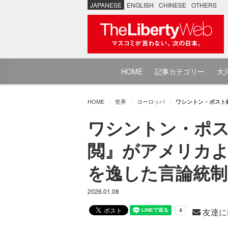
JAPANESE
ENGLISH
CHINESE
OTHERS
HOME
記事カテゴリー
大川
HOME
世界
ヨーロッパ
ワシントン・ポスト
ワシントン・ポ
閲』がアメリカよ
を逸した言論統制
2026.01.08
友達に