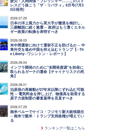
疲労・人間関係・プレッシャー……このスト
レスどう抜こう「ザ・リバティ」9月号(7月3
0日発売)
2026.07.29
日本の洋上風力から英大手が撤退を検討し、
三菱離脱に続く激震 ─ 政府はもう潔くエネル
ギー政策の転換を表明すべき
2026.08.03
米中間選挙に向けて選挙不正を防げるか ─ 中
東外交を進め中国を抑え込むトランプ【─Th
e Liberty─ワシントン・レポート】
2026.08.04
インフラ開発のために"未開発資源"を担保に
取られるガーナの運命【チャイナリスクの死
角】
2026.08.01
泊原発の再稼動が27年末以降にずれ込む可能
性 ─ 電気料金を押し上げ、物価高を助長する
原子力規制委の審査基準を見直すべき
2026.07.29
南米ペルーでケイコ・フジモリ新大統領就任
─ 南米で親米・トランプ支持政権が増えてい
る
ランキング一覧はこちら