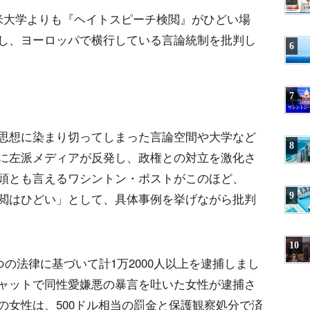
米大学よりも『ヘイトスピーチ検閲』がひどい場
し、ヨーロッパで横行している言論統制を批判し
6
7
思想に染まり切ってしまった言論空間や大学など
8
に左派メディアが反発し、政権との対立を激化さ
頭とも言えるワシントン・ポストがこのほど、
9
閲はひどい」として、具体事例を挙げながら批判
10
つの法律に基づいて計1万2000人以上を逮捕しまし
ャットで同性愛嫌悪の暴言を吐いた女性が逮捕さ
の女性は、500ドル相当の罰金と保護観察処分で済