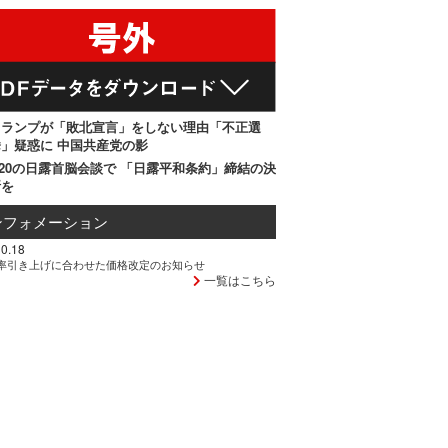
トランプが「敗北宣言」をしない理由「不正選
」疑惑に 中国共産党の影
20の日露首脳会談で 「日露平和条約」締結の決
断を
ンフォメーション
0.18
率引き上げに合わせた価格改定のお知らせ
一覧はこちら