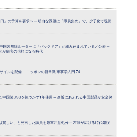
兆円」の予算を要求へ ─ 明白な課題は「隊員集め」で、少子化で現状
の中国製無線ルーターに「バックドア」が組み込まれていると公表 ─
化が顧客の信頼になる時代
イルを配備 ─ ニッポンの新常識 軍事学入門 74
中国製USBを気づかず1年使用 ─ 身近にあふれる中国製品が安全保
は貧しい」と発言した議員を厳重注意処分 ─ 左派が広げる時代錯誤