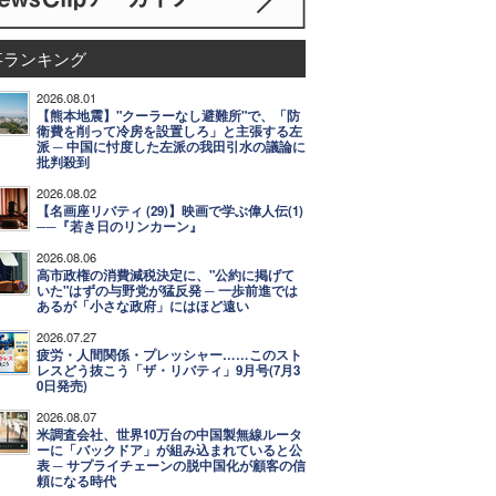
事ランキング
2026.08.01
【熊本地震】"クーラーなし避難所"で、「防
衛費を削って冷房を設置しろ」と主張する左
派 ─ 中国に忖度した左派の我田引水の議論に
批判殺到
2026.08.02
【名画座リバティ (29)】映画で学ぶ偉人伝(1)
──『若き日のリンカーン』
2026.08.06
高市政権の消費減税決定に、"公約に掲げて
いた"はずの与野党が猛反発 ─ 一歩前進では
あるが「小さな政府」にはほど遠い
2026.07.27
疲労・人間関係・プレッシャー……このスト
レスどう抜こう「ザ・リバティ」9月号(7月3
0日発売)
2026.08.07
米調査会社、世界10万台の中国製無線ルータ
ーに「バックドア」が組み込まれていると公
表 ─ サプライチェーンの脱中国化が顧客の信
頼になる時代