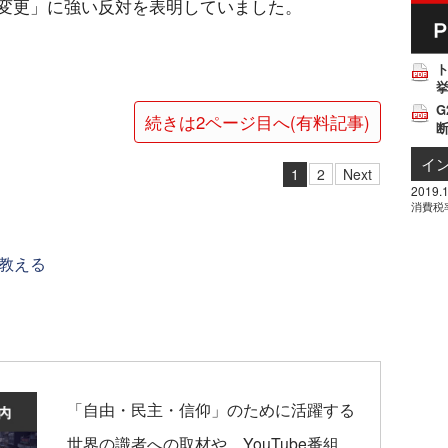
変更」に強い反対を表明していました。
挙
G
続きは2ページ目へ(有料記事)
イ
1
2
Next
2019.1
消費税
教える
「自由・民主・信仰」のために活躍する
世界の識者への取材や、YouTube番組