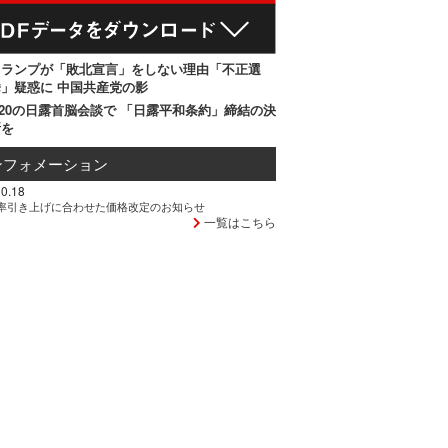
トランプが「敗北宣言」をしない理由「不正選
」疑惑に 中国共産党の影
20の日露首脳会談で 「日露平和条約」締結の決
断を
ンフォメーション
0.18
率引き上げに合わせた価格改定のお知らせ
一覧はこちら