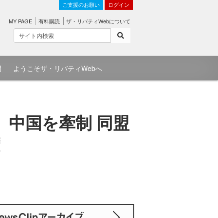
ご支援のお願い
ログイン
MY PAGE
有料購読
ザ・リバティWebについて
問
ようこそザ・リバティWebへ
、中国を牽制 同盟