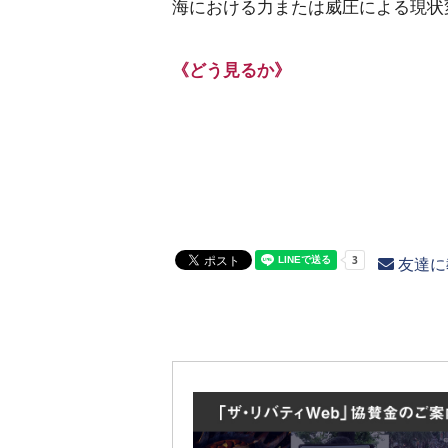
海における力または威圧による現状
《どう見るか》
友達に