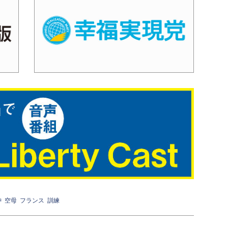
沖
空母
フランス
訓練