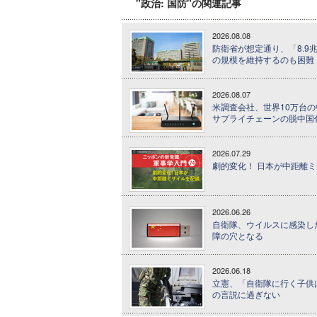
"政治: 国防"の関連記事
2026.08.08
防衛省が想定通り、「8.9
の規模を維持するのも困難
2026.08.07
米調査会社、世界10万台
サプライチェーンの脱中国
2026.07.29
劇的変化！ 日本が中距離ミサ
2026.06.26
自衛隊、ウイルスに感染した
障の穴となる
2026.06.18
立憲、「自衛隊に行く子供
の言説に過ぎない