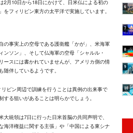
2月10日から18日にかけて、日米仏による初の
6
」をフィリピン東方の太平洋で実施しています。
7
自の事実上の空母である護衛艦「かが」、米海軍
8
ィンソン」、そして仏海軍の空母「シャルル・
リースには書かれていませんが、アメリカ側の情
9
も随伴しているようです。
10
ィリピン周辺で訓練を行うことは異例の出来事で
制する狙いがあることは明らかでしょう。
米大統領は7日に行った日米首脳の共同声明で、
な海洋権益に関する主張」や「中国による東シナ