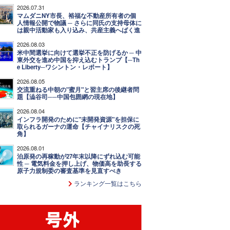
2026.07.31
マムダニNY市長、裕福な不動産所有者の個
人情報公開で物議 ─ さらに同氏の支持母体に
は親中活動家も入り込み、共産主義へばく進
2026.08.03
米中間選挙に向けて選挙不正を防げるか ─ 中
東外交を進め中国を抑え込むトランプ【─Th
e Liberty─ワシントン・レポート】
2026.08.05
交流重ねる中朝の"蜜月"と習主席の後継者問
題【澁谷司──中国包囲網の現在地】
2026.08.04
インフラ開発のために"未開発資源"を担保に
取られるガーナの運命【チャイナリスクの死
角】
2026.08.01
泊原発の再稼動が27年末以降にずれ込む可能
性 ─ 電気料金を押し上げ、物価高を助長する
原子力規制委の審査基準を見直すべき
ランキング一覧はこちら