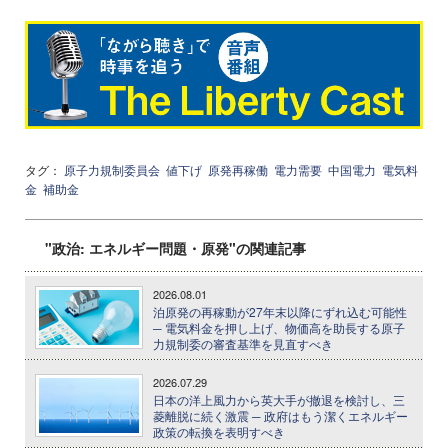
タグ：
原子力規制委員会
値下げ
原発再稼働
電力需要
中国電力
電気料
金
補助金
"政治: エネルギー問題・原発"の関連記事
2026.08.01
泊原発の再稼動が27年末以降にずれ込む可能性
─ 電気料金を押し上げ、物価高を助長する原子
力規制委の審査基準を見直すべき
2026.07.29
日本の洋上風力から英大手が撤退を検討し、三
菱離脱に続く激震 ─ 政府はもう潔くエネルギー
政策の転換を表明すべき