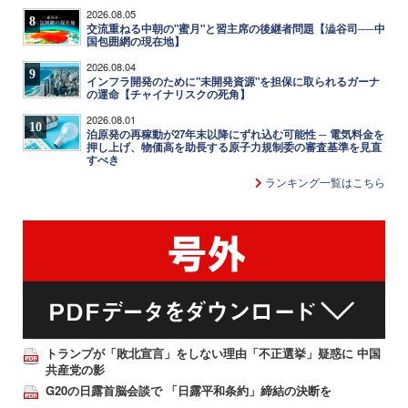
2026.08.05
8
交流重ねる中朝の"蜜月"と習主席の後継者問題【澁谷司──中
国包囲網の現在地】
2026.08.04
9
インフラ開発のために"未開発資源"を担保に取られるガーナ
の運命【チャイナリスクの死角】
2026.08.01
10
泊原発の再稼動が27年末以降にずれ込む可能性 ─ 電気料金を
押し上げ、物価高を助長する原子力規制委の審査基準を見直
すべき
ランキング一覧はこちら
トランプが「敗北宣言」をしない理由「不正選挙」疑惑に 中国
共産党の影
G20の日露首脳会談で 「日露平和条約」締結の決断を