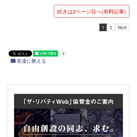
続きは2ページ目へ(有料記事)
1
2
Next
友達に教える