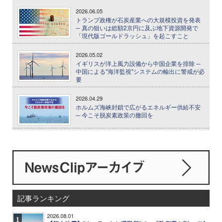
2026.06.05
トランプ政権が石炭産業への大規模投資を発表
─ 真の狙いは総額2京円に及ぶ地下資源開発で
「現代版ゴールドラッシュ」を起こすこと
2026.05.02
イギリスが洋上風力設備から中国企業を排除 ─
中国による"海洋監視"システムの輸出に警戒が必
要
2026.04.29
ホルムズ海峡封鎖で広がるエネルギー供給不安
─ 今こそ脱炭素政策の撤回を
記事ランキング
2026.08.01
1