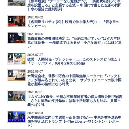
【熊本地震】"クーラーなし避難所"で、「防衛費を削って冷
房を設置しろ」と主張する左派 ─ 中国に忖度した左派の我田
引水の議論に批判殺到
2026.08.02
2
【名画座リバティ (29)】映画で学ぶ偉人伝(1)──『若き日の
リンカーン』
2026.08.06
3
高市政権の消費減税決定に、"公約に掲げていた"はずの与野
党が猛反発 ─ 一歩前進ではあるが「小さな政府」にはほど遠
い
2026.07.27
4
疲労・人間関係・プレッシャー……このストレスどう抜こう
「ザ・リバティ」9月号(7月30日発売)
2026.08.07
5
米調査会社、世界10万台の中国製無線ルーターに「バックド
ア」が組み込まれていると公表 ─ サプライチェーンの脱中国
化が顧客の信頼になる時代
2026.07.31
6
マムダニNY市長、裕福な不動産所有者の個人情報公開で物議
─ さらに同氏の支持母体には親中活動家も入り込み、共産主
義へばく進
2026.08.03
7
米中間選挙に向けて選挙不正を防げるか ─ 中東外交を進め中
国を抑え込むトランプ【─The Liberty─ワシントン・レポー
ト】