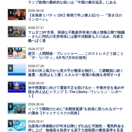
ランプ政権の最終的な狙いは「中国の責任追及」にある
2026.08.02
3
【名画座リバティ (29)】映画で学ぶ偉人伝(1)──『若き日の
リンカーン』
2026.07.31
4
マムダニNY市長、裕福な不動産所有者の個人情報公開で物議
─ さらに同氏の支持母体には親中活動家も入り込み、共産主
義へばく進
2026.07.27
5
疲労・人間関係・プレッシャー……このストレスどう抜こう
「ザ・リバティ」9月号(7月30日発売)
2026.07.29
6
日本の洋上風力から英大手が撤退を検討し、三菱離脱に続く
激震 ─ 政府はもう潔くエネルギー政策の転換を表明すべき
2026.08.03
7
米中間選挙に向けて選挙不正を防げるか ─ 中東外交を進め中
国を抑え込むトランプ【─The Liberty─ワシントン・レポー
ト】
2026.08.04
8
インフラ開発のために"未開発資源"を担保に取られるガーナ
の運命【チャイナリスクの死角】
2026.08.01
9
泊原発の再稼動が27年末以降にずれ込む可能性 ─ 電気料金を
押し上げ、物価高を助長する原子力規制委の審査基準を見直