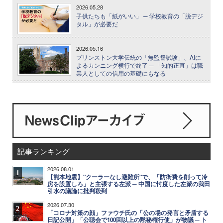
2026.05.28
子供たちも「紙がいい」 ─ 学校教育の「脱デジ
タル」が必要だ
2026.05.16
プリンストン大学伝統の「無監督試験」、AIに
よるカンニング横行で終了 ─ 「知的正直」は職
業人としての信用の基礎にもなる
記事ランキング
2026.08.01
1
【熊本地震】"クーラーなし避難所"で、「防衛費を削って冷
房を設置しろ」と主張する左派 ─ 中国に忖度した左派の我田
引水の議論に批判殺到
2026.07.30
2
「コロナ対策の顔」ファウチ氏の「公の場の発言と矛盾する
日記公開」「公聴会で100回以上の黙秘権行使」が物議 ─ ト