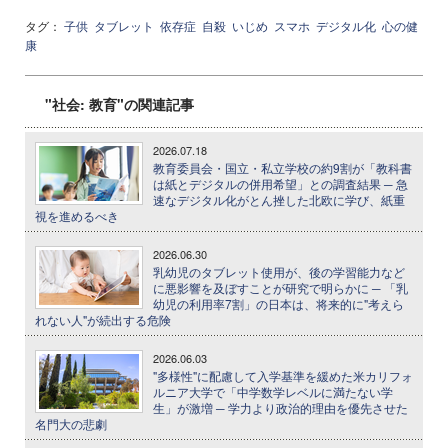
タグ：
子供
タブレット
依存症
自殺
いじめ
スマホ
デジタル化
心の健
康
"社会: 教育"の関連記事
2026.07.18
教育委員会・国立・私立学校の約9割が「教科書
は紙とデジタルの併用希望」との調査結果 ─ 急
速なデジタル化がとん挫した北欧に学び、紙重
視を進めるべき
2026.06.30
乳幼児のタブレット使用が、後の学習能力など
に悪影響を及ぼすことが研究で明らかに ─ 「乳
幼児の利用率7割」の日本は、将来的に"考えら
れない人"が続出する危険
2026.06.03
"多様性"に配慮して入学基準を緩めた米カリフォ
ルニア大学で「中学数学レベルに満たない学
生」が激増 ─ 学力より政治的理由を優先させた
名門大の悲劇