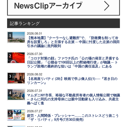
記事ランキング
2026.08.01
1
【熊本地震】"クーラーなし避難所"で、「防衛費を削って冷
房を設置しろ」と主張する左派 ─ 中国に忖度した左派の我田
引水の議論に批判殺到
2026.07.30
2
「コロナ対策の顔」ファウチ氏の「公の場の発言と矛盾する
日記公開」「公聴会で100回以上の黙秘権行使」が物議 ─ ト
ランプ政権の最終的な狙いは「中国の責任追及」にある
2026.08.02
3
【名画座リバティ (29)】映画で学ぶ偉人伝(1)──『若き日の
リンカーン』
2026.07.31
4
マムダニNY市長、裕福な不動産所有者の個人情報公開で物議
─ さらに同氏の支持母体には親中活動家も入り込み、共産主
義へばく進
2026.07.27
5
疲労・人間関係・プレッシャー……このストレスどう抜こう
「ザ・リバティ」9月号(7月30日発売)