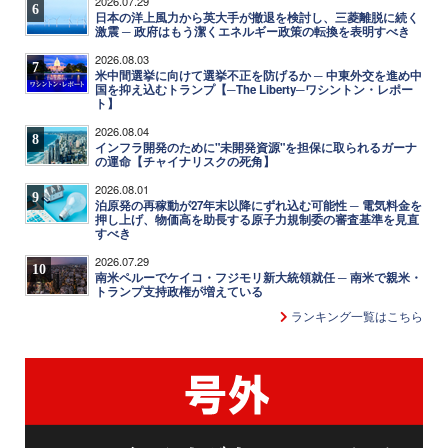
2026.07.29
6
日本の洋上風力から英大手が撤退を検討し、三菱離脱に続く
激震 ─ 政府はもう潔くエネルギー政策の転換を表明すべき
2026.08.03
7
米中間選挙に向けて選挙不正を防げるか ─ 中東外交を進め中
国を抑え込むトランプ【─The Liberty─ワシントン・レポー
ト】
2026.08.04
8
インフラ開発のために"未開発資源"を担保に取られるガーナ
の運命【チャイナリスクの死角】
2026.08.01
9
泊原発の再稼動が27年末以降にずれ込む可能性 ─ 電気料金を
押し上げ、物価高を助長する原子力規制委の審査基準を見直
すべき
2026.07.29
10
南米ペルーでケイコ・フジモリ新大統領就任 ─ 南米で親米・
トランプ支持政権が増えている
ランキング一覧はこちら