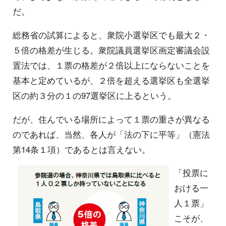
だ。
総務省の試算によると、衆院小選挙区でも最大２・
５倍の格差が生じる。衆院議員選挙区画定審議会設
置法では、１票の格差が２倍以上にならないことを
基本と定めているが、２倍を超える選挙区も全選挙
区の約３分の１の97選挙区に上るという。
だが、住んでいる場所によって１票の重さが異なる
のであれば、当然、各人が「法の下に平等」（憲法
第14条１項）であるとは言えない。
「投票に
おける一
人１票」
こそが、