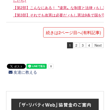
したら>
【第2部】こんなにある！〝違憲〟な制度と法律 <もし憲
【第3部】それでも改憲は必要だ <もし憲法9条で国を守れ
続きは2ページ目へ(有料記事)
1
2
3
4
Next
友達に教える