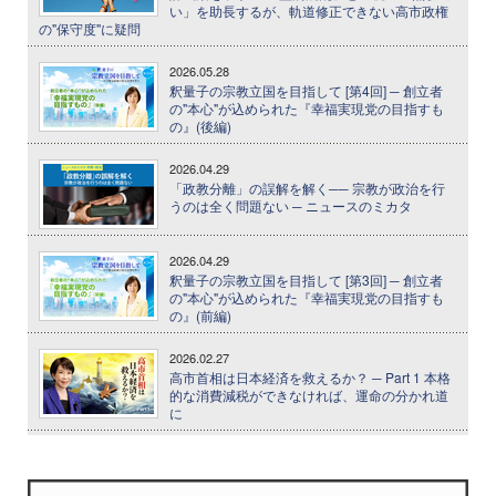
い」を助長するが、軌道修正できない高市政権
の"保守度"に疑問
2026.05.28
釈量子の宗教立国を目指して [第4回] ─ 創立者
の"本心"が込められた『幸福実現党の目指すも
の』(後編)
2026.04.29
「政教分離」の誤解を解く── 宗教が政治を行
うのは全く問題ない ─ ニュースのミカタ
2026.04.29
釈量子の宗教立国を目指して [第3回] ─ 創立者
の"本心"が込められた『幸福実現党の目指すも
の』(前編)
2026.02.27
高市首相は日本経済を救えるか？ ─ Part 1 本格
的な消費減税ができなければ、運命の分かれ道
に