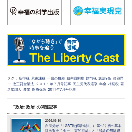
タグ：
所得税
累進課税
一票の格差
裁判員制度
贈与税
憲法9条
渡部昇
一
改正貸金業法
２０１１年７月号記事
民主党代表選挙
年金
相続税
著
名知識人
農業
医療保険
2011年7月号記事
"政治: 政治"の関連記事
2026.06.10
自民党が「LGBT理解増進法」に基づく初の基本
計画案を了承 ─ 「霊的混乱」と「税金の無駄遣