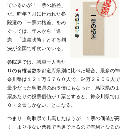
ているのが「一票の格差」
だ。昨年７月に行われた参
院選の「一票の格差」をめ
ぐっては、年末から「違
憲」「違憲状態」とする判
決が全国で相次いでいる。
参院選では、議員一人当た
りの有権者数を都道府県別に比べた場合、最多の神
奈川県は１２１万５７６０人で、24万２９５６人で
最少だった鳥取県の約５倍にもなった。鳥取県の１
票あたりの投票価値が１票とすると、神奈川県では
０・２票しかないことになる。
つまり、鳥取県で出馬したほうが、１票の価値が高
く、より少ない票数で当選できるので有利となるの