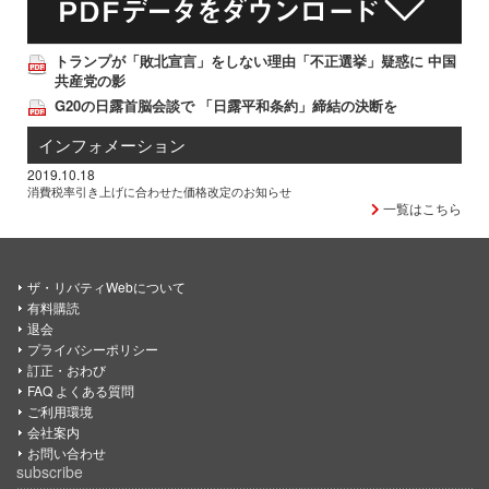
トランプが「敗北宣言」をしない理由「不正選挙」疑惑に 中国
共産党の影
G20の日露首脳会談で 「日露平和条約」締結の決断を
インフォメーション
2019.10.18
消費税率引き上げに合わせた価格改定のお知らせ
一覧はこちら
ザ・リバティWebについて
有料購読
退会
プライバシーポリシー
訂正・おわび
FAQ よくある質問
ご利用環境
会社案内
お問い合わせ
subscribe