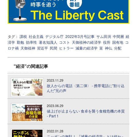
タグ：
課税
社会主義
デジタル庁
2022年3月号記事
サム田渕
中間層
経
済学
勤勉
効率性
著名知識人
コスト
天御祖神の経済学
役所
国有地
コ
ロナ禍
天御祖神
習近平
民間
ヒトラー
減量の経済学
富
神仏
分配
"経済"の関連記事
2023.11.29
故人からの電話〈第二弾〉 - 携帯電話に"割り込
んだ"兄の声
2023.06.29
値上げが止まらない 食卓を襲う食糧危機の本質
- Part 1
2022.01.28
ニッポンの無駄！ 『減量の経済学』とは何か -