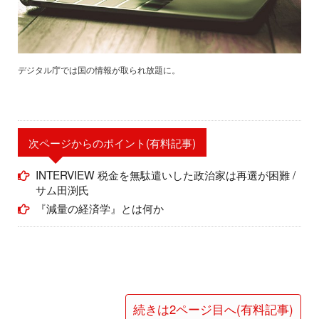
デジタル庁では国の情報が取られ放題に。
次ページからのポイント(有料記事)
INTERVIEW 税金を無駄遣いした政治家は再選が困難 /
サム田渕氏
『減量の経済学』とは何か
続きは2ページ目へ(有料記事)