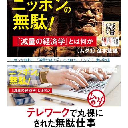
ニッポンの無駄！ 『減量の経済学』とは何か - 〔ムダ1〕 進学塾編