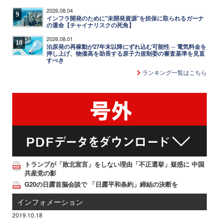
2026.08.04
9
インフラ開発のために"未開発資源"を担保に取られるガーナ
の運命【チャイナリスクの死角】
2026.08.01
10
泊原発の再稼動が27年末以降にずれ込む可能性 ─ 電気料金を
押し上げ、物価高を助長する原子力規制委の審査基準を見直
すべき
ランキング一覧はこちら
トランプが「敗北宣言」をしない理由「不正選挙」疑惑に 中国
共産党の影
G20の日露首脳会談で 「日露平和条約」締結の決断を
インフォメーション
2019.10.18