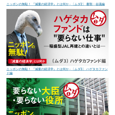
ニッポンの無駄！ 『減量の経済学』とは何か - 〔ムダ2〕 書類・会議編
ニッポンの無駄！ 『減量の経済学』とは何か - 〔ムダ3〕 ハゲタカファン
ド編