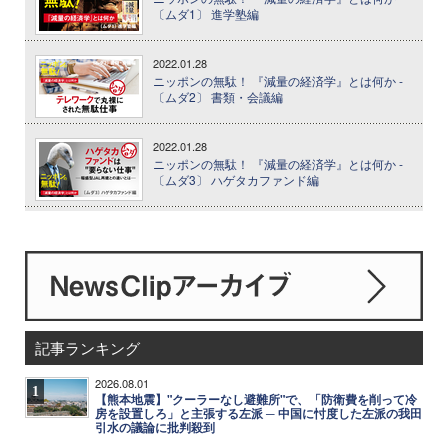
〔ムダ1〕 進学塾編
2022.01.28
ニッポンの無駄！ 『減量の経済学』とは何か -
〔ムダ2〕 書類・会議編
2022.01.28
ニッポンの無駄！ 『減量の経済学』とは何か -
〔ムダ3〕 ハゲタカファンド編
記事ランキング
2026.08.01
1
【熊本地震】"クーラーなし避難所"で、「防衛費を削って冷
房を設置しろ」と主張する左派 ─ 中国に忖度した左派の我田
引水の議論に批判殺到