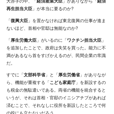
大赤字の中、「
経済産業大臣
」がありながら「
経済
再生担当大臣
」が本当に要るのか?
「
復興大臣
」を置かなければ東北復興の仕事が進ま
ないほど、首相や官邸は無能なのか?
「
厚生労働大臣
」がいるのに「
ワクチン担当大臣
」
を追加したことで、政府は失笑を買った。能力に不
満があるなら首をすげかえるのが、民間企業の常識
だ。
すでに「
文部科学省
」と「
厚生労働省
」がありなが
ら、機能が重複する「
こども家庭庁
」を新設するの
も税金の無駄遣いである。両省の機能を統合すると
いうが、それは首相・官邸のイニシアチブがあれば
済むことで、それなしに役所を新設したところで何
の役にも立たないだろう。