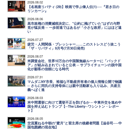
2026.08.02
2
【名画座リバティ (29)】映画で学ぶ偉人伝(1)──『若き日の
リンカーン』
2026.08.06
3
高市政権の消費減税決定に、"公約に掲げていた"はずの与野
党が猛反発 ─ 一歩前進ではあるが「小さな政府」にはほど遠
い
2026.07.27
4
疲労・人間関係・プレッシャー……このストレスどう抜こう
「ザ・リバティ」9月号(7月30日発売)
2026.08.07
5
米調査会社、世界10万台の中国製無線ルーターに「バックド
ア」が組み込まれていると公表 ─ サプライチェーンの脱中国
化が顧客の信頼になる時代
2026.07.31
6
マムダニNY市長、裕福な不動産所有者の個人情報公開で物議
─ さらに同氏の支持母体には親中活動家も入り込み、共産主
義へばく進
2026.08.03
7
米中間選挙に向けて選挙不正を防げるか ─ 中東外交を進め中
国を抑え込むトランプ【─The Liberty─ワシントン・レポー
ト】
2026.08.05
8
交流重ねる中朝の"蜜月"と習主席の後継者問題【澁谷司──中
国包囲網の現在地】