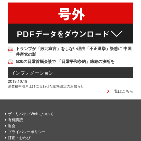
トランプが「敗北宣言」をしない理由「不正選挙」疑惑に 中国
共産党の影
G20の日露首脳会談で 「日露平和条約」締結の決断を
インフォメーション
2019.10.18
消費税率引き上げに合わせた価格改定のお知らせ
一覧はこちら
ザ・リバティWebについて
有料購読
退会
プライバシーポリシー
訂正・おわび