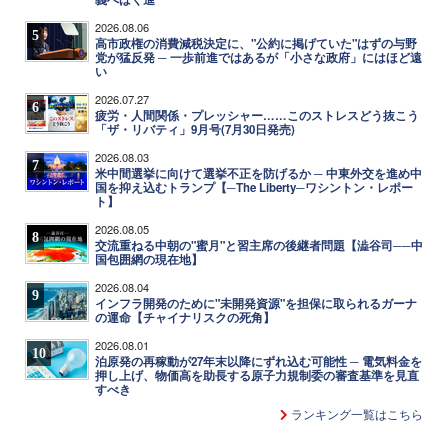
2026.08.06
5
高市政権の消費減税決定に、"公約に掲げていた"はずの与野
党が猛反発 ─ 一歩前進ではあるが「小さな政府」にはほど遠
い
2026.07.27
6
疲労・人間関係・プレッシャー……このストレスどう抜こう
「ザ・リバティ」9月号(7月30日発売)
2026.08.03
7
米中間選挙に向けて選挙不正を防げるか ─ 中東外交を進め中
国を抑え込むトランプ【─The Liberty─ワシントン・レポー
ト】
2026.08.05
8
交流重ねる中朝の"蜜月"と習主席の後継者問題【澁谷司──中
国包囲網の現在地】
2026.08.04
9
インフラ開発のために"未開発資源"を担保に取られるガーナ
の運命【チャイナリスクの死角】
2026.08.01
10
泊原発の再稼動が27年末以降にずれ込む可能性 ─ 電気料金を
押し上げ、物価高を助長する原子力規制委の審査基準を見直
すべき
ランキング一覧はこちら