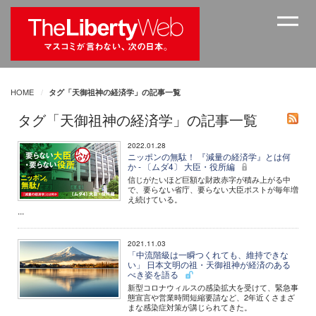
HOME
タグ「天御祖神の経済学」の記事一覧
タグ「天御祖神の経済学」の記事一覧
2022.01.28
ニッポンの無駄！ 『減量の経済学』とは何
か - 〔ムダ4〕 大臣・役所編
信じがたいほど巨額な財政赤字が積み上がる中
で、要らない省庁、要らない大臣ポストが毎年増
え続けている。
...
2021.11.03
「中流階級は一瞬つくれても、維持できな
い」 日本文明の祖・天御祖神が経済のある
べき姿を語る
新型コロナウィルスの感染拡大を受けて、緊急事
態宣言や営業時間短縮要請など、2年近くさまざ
まな感染症対策が講じられてきた。