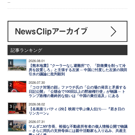
...
記事ランキング
2026.08.01
1
【熊本地震】"クーラーなし避難所"で、「防衛費を削って冷
房を設置しろ」と主張する左派 ─ 中国に忖度した左派の我田
引水の議論に批判殺到
2026.07.30
2
「コロナ対策の顔」ファウチ氏の「公の場の発言と矛盾する
日記公開」「公聴会で100回以上の黙秘権行使」が物議 ─ ト
ランプ政権の最終的な狙いは「中国の責任追及」にある
2026.08.02
3
【名画座リバティ (29)】映画で学ぶ偉人伝(1)──『若き日の
リンカーン』
2026.07.31
4
マムダニNY市長、裕福な不動産所有者の個人情報公開で物議
─ さらに同氏の支持母体には親中活動家も入り込み、共産主
義へばく進