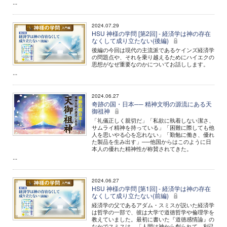
...
2024.07.29
HSU 神様の学問 [第2回] - 経済学は神の存在
なくして成り立たない(後編)
後編の今回は現代の主流派であるケインズ経済学
の問題点や、それを乗り越えるためにハイエクの
思想がなぜ重要なのかについてお話しします。
...
2024.06.27
奇跡の国・日本── 精神文明の源流にある天
御祖神
「礼儀正しく親切だ」「私欲に執着しない潔さ、
サムライ精神を持っている」「困難に際しても他
人を思いやる心を忘れない」「勤勉に働き、優れ
た製品を生み出す」──他国からはこのように日
本人の優れた精神性が称賛されてきた。
...
2024.06.27
HSU 神様の学問 [第1回] - 経済学は神の存在
なくして成り立たない(前編)
経済学の父であるアダム・スミスが説いた経済学
は哲学の一部で、彼は大学で道徳哲学や倫理学を
教えていました。最初に書いた『道徳感情論』の
なかでスミスは、「人間は神から創られて、利己