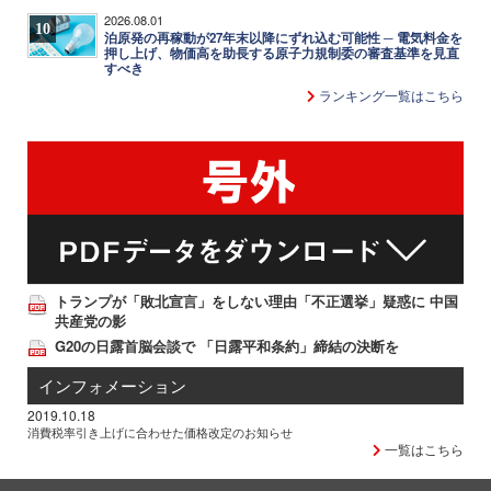
2026.08.01
10
泊原発の再稼動が27年末以降にずれ込む可能性 ─ 電気料金を
押し上げ、物価高を助長する原子力規制委の審査基準を見直
すべき
ランキング一覧はこちら
トランプが「敗北宣言」をしない理由「不正選挙」疑惑に 中国
共産党の影
G20の日露首脳会談で 「日露平和条約」締結の決断を
インフォメーション
2019.10.18
消費税率引き上げに合わせた価格改定のお知らせ
一覧はこちら