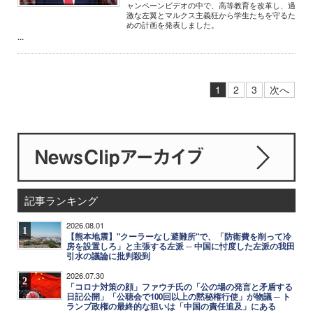
ャンペーンビデオの中で、高等教育を改革し、過
激な左翼とマルクス主義狂から学生たちを守るた
めの計画を発表しました。
...
1
2
3
次へ
記事ランキング
2026.08.01
1
【熊本地震】"クーラーなし避難所"で、「防衛費を削って冷
房を設置しろ」と主張する左派 ─ 中国に忖度した左派の我田
引水の議論に批判殺到
2026.07.30
2
「コロナ対策の顔」ファウチ氏の「公の場の発言と矛盾する
日記公開」「公聴会で100回以上の黙秘権行使」が物議 ─ ト
ランプ政権の最終的な狙いは「中国の責任追及」にある