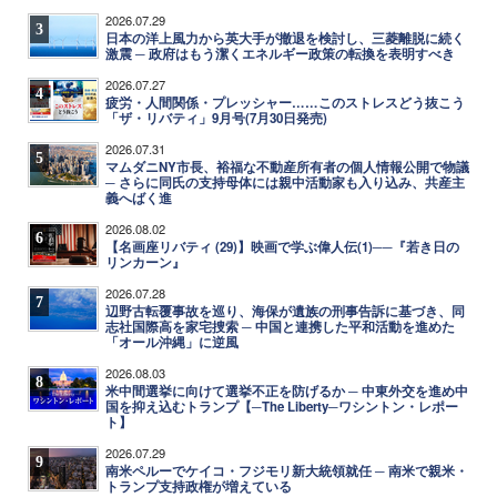
2026.07.29
3
日本の洋上風力から英大手が撤退を検討し、三菱離脱に続く
激震 ─ 政府はもう潔くエネルギー政策の転換を表明すべき
2026.07.27
4
疲労・人間関係・プレッシャー……このストレスどう抜こう
「ザ・リバティ」9月号(7月30日発売)
2026.07.31
5
マムダニNY市長、裕福な不動産所有者の個人情報公開で物議
─ さらに同氏の支持母体には親中活動家も入り込み、共産主
義へばく進
2026.08.02
6
【名画座リバティ (29)】映画で学ぶ偉人伝(1)──『若き日の
リンカーン』
2026.07.28
7
辺野古転覆事故を巡り、海保が遺族の刑事告訴に基づき、同
志社国際高を家宅捜索 ─ 中国と連携した平和活動を進めた
「オール沖縄」に逆風
2026.08.03
8
米中間選挙に向けて選挙不正を防げるか ─ 中東外交を進め中
国を抑え込むトランプ【─The Liberty─ワシントン・レポー
ト】
2026.07.29
9
南米ペルーでケイコ・フジモリ新大統領就任 ─ 南米で親米・
トランプ支持政権が増えている