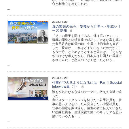
心と利他心を与えられた。
...
2023.11.29
真の繁栄の光を、愛知から世界へ - 地域シリ
ーズ 愛知
「そこの障子を開けてみろ、外は広いぞ」──。
織機の開発と紡績事業で成功し、大きな富を築い
た豊田佐吉は52歳の時、中国・上海進出を宣言
した。親戚が、これほどまでになったのだから、
もう十分、と止めようとすると佐吉は、「そんな
ちっぽけな考えだから、日本人は外国人に馬鹿に
されるんだ」と烈火のごとく怒ったという。
...
2023.10.29
仕事ができるようになるには - Part 1 Special
Interview集〈1〉
誰もが気になる永遠のテーマに、敢えて直球で迫
った。
良いスタートダッシュを切りたい若手社員も、仕
事の悪いクセをいったん見直したい中堅社員も、
仕事の極意を振り返り、後進の者に伝えていきた
い熟練社員も、生涯現役で第二のキャリアを思い
描いている人も──。
...