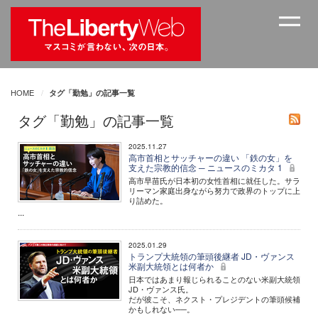
HOME
タグ「勤勉」の記事一覧
タグ「勤勉」の記事一覧
2025.11.27
高市首相とサッチャーの違い 「鉄の女」を
支えた宗教的信念 ─ ニュースのミカタ 1
高市早苗氏が日本初の女性首相に就任した。サラ
リーマン家庭出身ながら努力で政界のトップに上
り詰めた。
...
2025.01.29
トランプ大統領の筆頭後継者 JD・ヴァンス
米副大統領とは何者か
日本ではあまり報じられることのない米副大統領
JD・ヴァンス氏。
だが彼こそ、ネクスト・プレジデントの筆頭候補
かもしれない──。