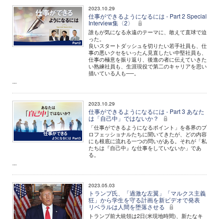
2023.10.29
仕事ができるようになるには - Part 2 Special
Interview集〈2〉
誰もが気になる永遠のテーマに、敢えて直球で迫
った。
良いスタートダッシュを切りたい若手社員も、仕
事の悪いクセをいったん見直したい中堅社員も、
仕事の極意を振り返り、後進の者に伝えていきた
い熟練社員も、生涯現役で第二のキャリアを思い
描いている人も──。
...
2023.10.29
仕事ができるようになるには - Part 3 あなた
は「自己中」ではないか？
「仕事ができるようになるポイント」を各界のプ
ロフェッショナルたちに聞いてきたが、どの内容
にも根底に流れる一つの問いがある。それが「私
たちは『自己中』な仕事をしていないか」であ
る。
...
2023.05.03
トランプ氏、「過激な左翼」「マルクス主義
狂」から学生を守る計画を新ビデオで発表
リベラルは人間を堕落させる
トランプ前大統領は2日(米現地時間)、新たなキ