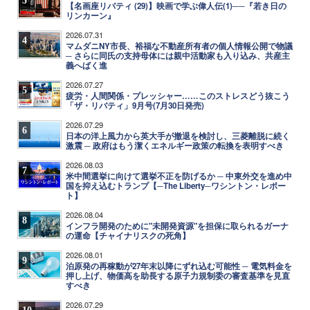
3
【名画座リバティ (29)】映画で学ぶ偉人伝(1)──『若き日の
リンカーン』
2026.07.31
4
マムダニNY市長、裕福な不動産所有者の個人情報公開で物議
─ さらに同氏の支持母体には親中活動家も入り込み、共産主
義へばく進
2026.07.27
5
疲労・人間関係・プレッシャー……このストレスどう抜こう
「ザ・リバティ」9月号(7月30日発売)
2026.07.29
6
日本の洋上風力から英大手が撤退を検討し、三菱離脱に続く
激震 ─ 政府はもう潔くエネルギー政策の転換を表明すべき
2026.08.03
7
米中間選挙に向けて選挙不正を防げるか ─ 中東外交を進め中
国を抑え込むトランプ【─The Liberty─ワシントン・レポー
ト】
2026.08.04
8
インフラ開発のために"未開発資源"を担保に取られるガーナ
の運命【チャイナリスクの死角】
2026.08.01
9
泊原発の再稼動が27年末以降にずれ込む可能性 ─ 電気料金を
押し上げ、物価高を助長する原子力規制委の審査基準を見直
すべき
2026.07.29