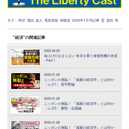
タグ：
時空
電話
故人
電気系統
体験談
2024年1月号記事
霊
霊的
死
"経済"の関連記事
2023.06.29
値上げが止まらない 食卓を襲う食糧危機の本質
- Part 1
2022.01.28
ニッポンの無駄！ 『減量の経済学』とは何か -
〔ムダ1〕 進学塾編
2022.01.28
ニッポンの無駄！ 『減量の経済学』とは何か -
〔ムダ2〕 書類・会議編
2022.01.28
ニッポンの無駄！ 『減量の経済学』とは何か -