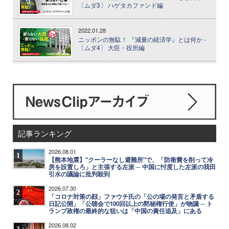
〔ムダ3〕 ハゲタカファンド編
2022.01.28
ニッポンの無駄！ 『減量の経済学』とは何か -
〔ムダ4〕 大臣・役所編
記事ランキング
2026.08.01
1
【熊本地震】"クーラーなし避難所"で、「防衛費を削って冷
房を設置しろ」と主張する左派 ─ 中国に忖度した左派の我田
引水の議論に批判殺到
2026.07.30
2
「コロナ対策の顔」ファウチ氏の「公の場の発言と矛盾する
日記公開」「公聴会で100回以上の黙秘権行使」が物議 ─ ト
ランプ政権の最終的な狙いは「中国の責任追及」にある
2026.08.02