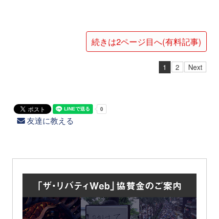
続きは2ページ目へ(有料記事)
1
2
Next
友達に教える