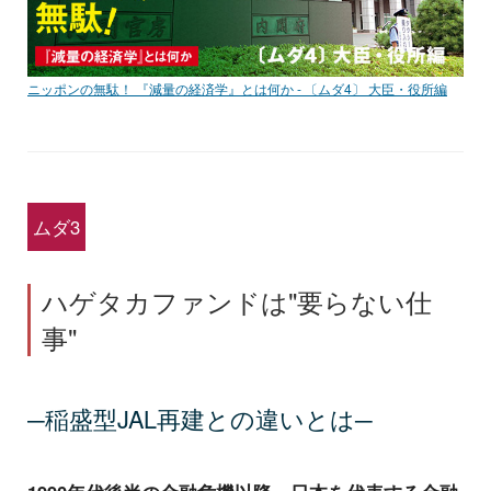
ニッポンの無駄！ 『減量の経済学』とは何か - 〔ムダ4〕 大臣・役所編
ムダ3
ハゲタカファンドは"要らない仕
事"
─稲盛型JAL再建との違いとは─