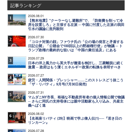
記事ランキング
2026.08.01
1
【熊本地震】"クーラーなし避難所"で、「防衛費を削って冷
房を設置しろ」と主張する左派 ─ 中国に忖度した左派の我田
引水の議論に批判殺到
2026.07.30
2
「コロナ対策の顔」ファウチ氏の「公の場の発言と矛盾する
日記公開」「公聴会で100回以上の黙秘権行使」が物議 ─ ト
ランプ政権の最終的な狙いは「中国の責任追及」にある
2026.07.29
3
日本の洋上風力から英大手が撤退を検討し、三菱離脱に続く
激震 ─ 政府はもう潔くエネルギー政策の転換を表明すべき
2026.07.27
4
疲労・人間関係・プレッシャー……このストレスどう抜こう
「ザ・リバティ」9月号(7月30日発売)
2026.07.31
5
マムダニNY市長、裕福な不動産所有者の個人情報公開で物議
─ さらに同氏の支持母体には親中活動家も入り込み、共産主
義へばく進
2026.08.02
6
【名画座リバティ (29)】映画で学ぶ偉人伝(1)──『若き日の
リンカーン』
2026.07.28