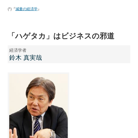
(*)『
減量の経済学
』
「ハゲタカ」はビジネスの邪道
経済学者
鈴木 真実哉