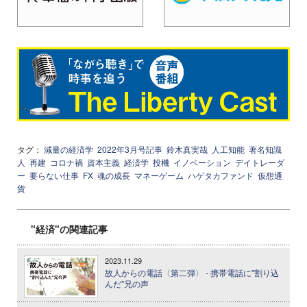
タグ：
減量の経済学
2022年3月号記事
鈴木真実哉
人工知能
著名知識
人
再建
コロナ禍
資本主義
経済学
投機
イノベーション
デイトレーダ
ー
要らない仕事
FX
魂の成長
マネーゲーム
ハゲタカファンド
仮想通
貨
"経済"の関連記事
2023.11.29
故人からの電話〈第二弾〉 - 携帯電話に"割り込
んだ"兄の声