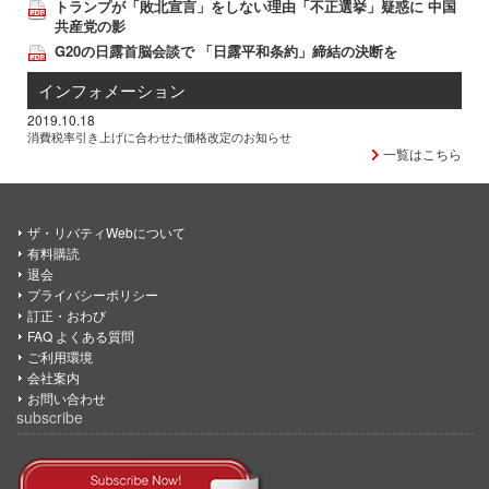
トランプが「敗北宣言」をしない理由「不正選挙」疑惑に 中国
共産党の影
G20の日露首脳会談で 「日露平和条約」締結の決断を
インフォメーション
2019.10.18
消費税率引き上げに合わせた価格改定のお知らせ
一覧はこちら
ザ・リバティWebについて
有料購読
退会
プライバシーポリシー
訂正・おわび
FAQ よくある質問
ご利用環境
会社案内
お問い合わせ
subscribe