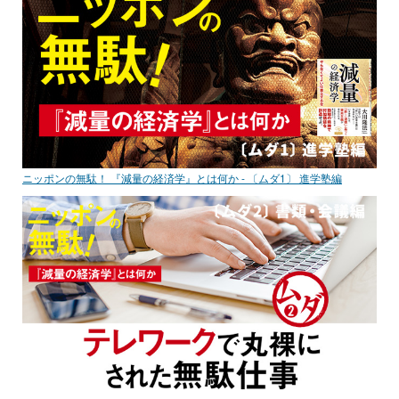
ニッポンの無駄！ 『減量の経済学』とは何か - 〔ムダ1〕 進学塾編