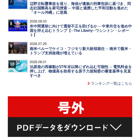
7
辺野古転覆事故を巡り、海保が遺族の刑事告訴に基づき、同
志社国際高を家宅捜索 ─ 中国と連携した平和活動を進めた
「オール沖縄」に逆風
2026.08.03
8
米中間選挙に向けて選挙不正を防げるか ─ 中東外交を進め中
国を抑え込むトランプ【─The Liberty─ワシントン・レポー
ト】
2026.07.29
9
南米ペルーでケイコ・フジモリ新大統領就任 ─ 南米で親米・
トランプ支持政権が増えている
2026.08.01
10
泊原発の再稼動が27年末以降にずれ込む可能性 ─ 電気料金を
押し上げ、物価高を助長する原子力規制委の審査基準を見直
すべき
ランキング一覧はこちら