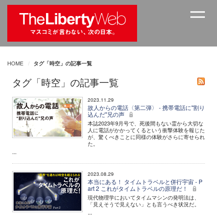
HOME
タグ「時空」の記事一覧
タグ「時空」の記事一覧
2023.11.29
故人からの電話〈第二弾〉 - 携帯電話に"割り
込んだ"兄の声
本誌2023年9月号で、死後間もない霊から大切な
人に電話がかかってくるという衝撃体験を報じた
が、驚くべきことに同様の体験がさらに寄せられ
た。
...
2023.08.29
本当にある！ タイムトラベルと併行宇宙 - P
art 2 これがタイムトラベルの原理だ！
現代物理学においてタイムマシンの発明法は、
「見えそうで見えない」とも言うべき状況だ。
...