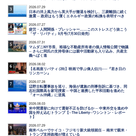
2026.07.29
3
日本の洋上風力から英大手が撤退を検討し、三菱離脱に続く
激震 ─ 政府はもう潔くエネルギー政策の転換を表明すべき
2026.07.27
4
疲労・人間関係・プレッシャー……このストレスどう抜こう
「ザ・リバティ」9月号(7月30日発売)
2026.07.31
5
マムダニNY市長、裕福な不動産所有者の個人情報公開で物議
─ さらに同氏の支持母体には親中活動家も入り込み、共産主
義へばく進
2026.08.02
6
【名画座リバティ (29)】映画で学ぶ偉人伝(1)──『若き日の
リンカーン』
2026.07.28
7
辺野古転覆事故を巡り、海保が遺族の刑事告訴に基づき、同
志社国際高を家宅捜索 ─ 中国と連携した平和活動を進めた
「オール沖縄」に逆風
2026.08.03
8
米中間選挙に向けて選挙不正を防げるか ─ 中東外交を進め中
国を抑え込むトランプ【─The Liberty─ワシントン・レポー
ト】
2026.07.29
9
南米ペルーでケイコ・フジモリ新大統領就任 ─ 南米で親米・
トランプ支持政権が増えている