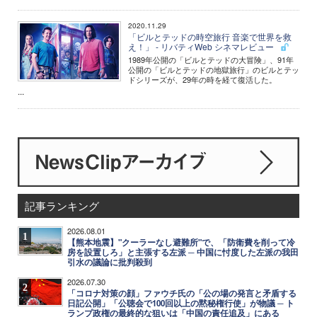
2020.11.29
「ビルとテッドの時空旅行 音楽で世界を救
え！」 - リバティWeb シネマレビュー
1989年公開の「ビルとテッドの大冒険」、91年
公開の「ビルとテッドの地獄旅行」のビルとテッ
ドシリーズが、29年の時を経て復活した。
...
記事ランキング
2026.08.01
1
【熊本地震】"クーラーなし避難所"で、「防衛費を削って冷
房を設置しろ」と主張する左派 ─ 中国に忖度した左派の我田
引水の議論に批判殺到
2026.07.30
2
「コロナ対策の顔」ファウチ氏の「公の場の発言と矛盾する
日記公開」「公聴会で100回以上の黙秘権行使」が物議 ─ ト
ランプ政権の最終的な狙いは「中国の責任追及」にある