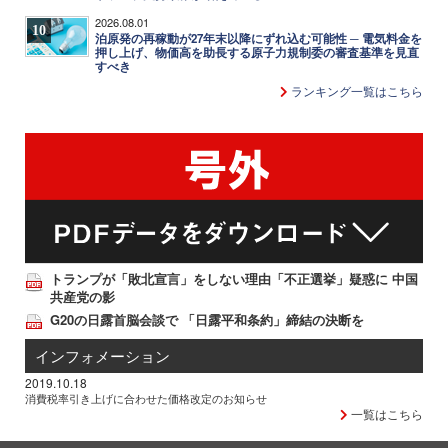
2026.08.01
10
泊原発の再稼動が27年末以降にずれ込む可能性 ─ 電気料金を
押し上げ、物価高を助長する原子力規制委の審査基準を見直
すべき
ランキング一覧はこちら
トランプが「敗北宣言」をしない理由「不正選挙」疑惑に 中国
共産党の影
G20の日露首脳会談で 「日露平和条約」締結の決断を
インフォメーション
2019.10.18
消費税率引き上げに合わせた価格改定のお知らせ
一覧はこちら