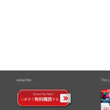
subscribe
The L