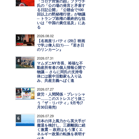
「コロナ対策の顔」ファウチ
氏の「公の場の発言と矛盾す
る日記公開」「公聴会で100
回以上の黙秘権行使」が物議
─ トランプ政権の最終的な狙
いは「中国の責任追及」にあ
る
2026.08.02
3
【名画座リバティ (29)】映画
で学ぶ偉人伝(1)──『若き日
のリンカーン』
2026.07.31
4
マムダニNY市長、裕福な不
動産所有者の個人情報公開で
物議 ─ さらに同氏の支持母
体には親中活動家も入り込
み、共産主義へばく進
2026.07.27
5
疲労・人間関係・プレッシャ
ー……このストレスどう抜こ
う「ザ・リバティ」9月号(7
月30日発売)
2026.07.29
6
日本の洋上風力から英大手が
撤退を検討し、三菱離脱に続
く激震 ─ 政府はもう潔くエ
ネルギー政策の転換を表明す
べき