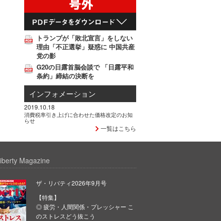
トランプが「敗北宣言」をしない
理由「不正選挙」疑惑に 中国共産
党の影
G20の日露首脳会談で 「日露平和
条約」締結の決断を
インフォメーション
2019.10.18
消費税率引き上げに合わせた価格改定のお知
らせ
一覧はこちら
iberty Magazine
ザ・リバティ2026年9月号
【特集】
◎ 疲労・人間関係・プレッシャー こ
のストレスどう抜こう