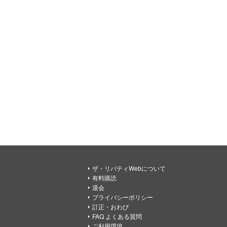
ザ・リバティWebについて
有料購読
退会
プライバシーポリシー
訂正・おわび
FAQ よくある質問
ご利用環境