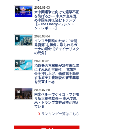
2026.08.03
7
米中間選挙に向けて選挙不正
を防げるか ─ 中東外交を進
め中国を抑え込むトランプ
【─The Liberty─ワシント
ン・レポート】
2026.08.04
8
インフラ開発のために"未開
発資源"を担保に取られるガ
ーナの運命【チャイナリスク
の死角】
2026.08.01
9
泊原発の再稼動が27年末以降
にずれ込む可能性 ─ 電気料
金を押し上げ、物価高を助長
する原子力規制委の審査基準
を見直すべき
2026.07.29
10
南米ペルーでケイコ・フジモ
リ新大統領就任 ─ 南米で親
米・トランプ支持政権が増え
ている
ランキング一覧はこちら