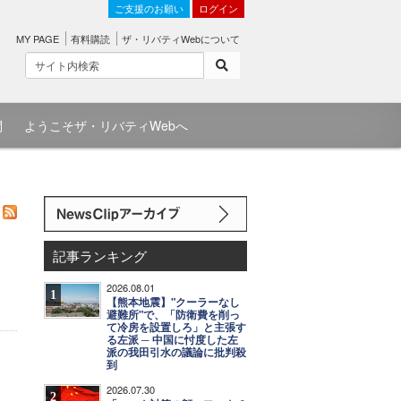
ご支援のお願い
ログイン
MY PAGE
有料購読
ザ・リバティWebについて
問
ようこそザ・リバティWebへ
記事ランキング
2026.08.01
1
【熊本地震】"クーラーなし
避難所"で、「防衛費を削っ
て冷房を設置しろ」と主張す
る左派 ─ 中国に忖度した左
派の我田引水の議論に批判殺
到
2026.07.30
2