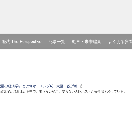
隆法 The Perspective
記事一覧
動画・未来編集
よくある質
量の経済学』とは何か - 〔ムダ4〕 大臣・役所編
財政赤字が積み上がる中で、要らない省庁、要らない大臣ポストが毎年増え続けている。