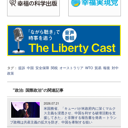
タグ：
提訴
中国
安全保障
関税
オーストラリア
WTO
貿易
報復
対中
政策
"政治: 国際政治"の関連記事
2026.07.21
米国務省、「キューバが米政府内に深くマルク
ス主義を浸透させ、中国を利する破壊活動を支
援してきた」と非難する報告書を発表 ─ トラン
プ政権は共産主義の拡大を防ぎ、中国を牽制する狙い