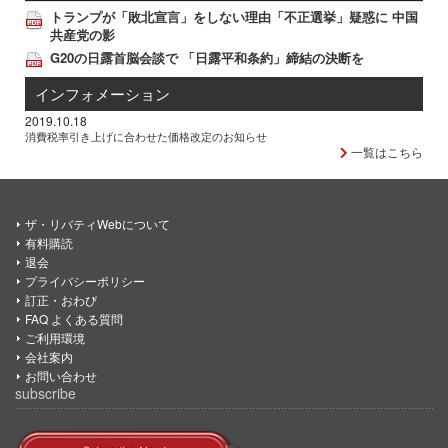
トランプが「敗北宣言」をしない理由「不正選挙」疑惑に 中国
共産党の影
G20の日露首脳会談で 「日露平和条約」締結の決断を
インフォメーション
2019.10.18
消費税率引き上げに合わせた価格改定のお知らせ
一覧はこちら
ザ・リバティWebについて
有料購読
退会
プライバシーポリシー
訂正・おわび
FAQ よくある質問
ご利用環境
会社案内
お問い合わせ
subscribe