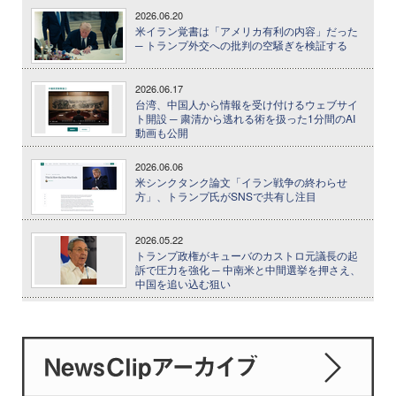
2026.06.20
米イラン覚書は「アメリカ有利の内容」だった
─ トランプ外交への批判の空騒ぎを検証する
2026.06.17
台湾、中国人から情報を受け付けるウェブサイ
ト開設 ─ 粛清から逃れる術を扱った1分間のAI
動画も公開
2026.06.06
米シンクタンク論文「イラン戦争の終わらせ
方」、トランプ氏がSNSで共有し注目
2026.05.22
トランプ政権がキューバのカストロ元議長の起
訴で圧力を強化 ─ 中南米と中間選挙を押さえ、
中国を追い込む狙い