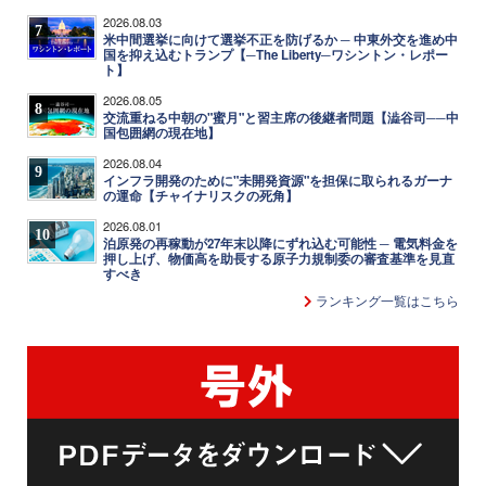
2026.08.03
7
米中間選挙に向けて選挙不正を防げるか ─ 中東外交を進め中
国を抑え込むトランプ【─The Liberty─ワシントン・レポー
ト】
2026.08.05
8
交流重ねる中朝の"蜜月"と習主席の後継者問題【澁谷司──中
国包囲網の現在地】
2026.08.04
9
インフラ開発のために"未開発資源"を担保に取られるガーナ
の運命【チャイナリスクの死角】
2026.08.01
10
泊原発の再稼動が27年末以降にずれ込む可能性 ─ 電気料金を
押し上げ、物価高を助長する原子力規制委の審査基準を見直
すべき
ランキング一覧はこちら