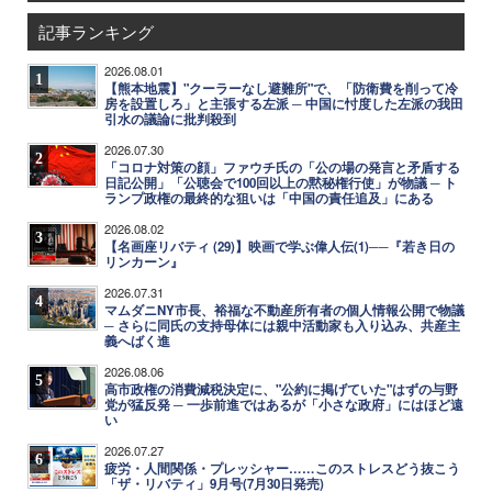
記事ランキング
2026.08.01
1
【熊本地震】"クーラーなし避難所"で、「防衛費を削って冷
房を設置しろ」と主張する左派 ─ 中国に忖度した左派の我田
引水の議論に批判殺到
2026.07.30
2
「コロナ対策の顔」ファウチ氏の「公の場の発言と矛盾する
日記公開」「公聴会で100回以上の黙秘権行使」が物議 ─ ト
ランプ政権の最終的な狙いは「中国の責任追及」にある
2026.08.02
3
【名画座リバティ (29)】映画で学ぶ偉人伝(1)──『若き日の
リンカーン』
2026.07.31
4
マムダニNY市長、裕福な不動産所有者の個人情報公開で物議
─ さらに同氏の支持母体には親中活動家も入り込み、共産主
義へばく進
2026.08.06
5
高市政権の消費減税決定に、"公約に掲げていた"はずの与野
党が猛反発 ─ 一歩前進ではあるが「小さな政府」にはほど遠
い
2026.07.27
6
疲労・人間関係・プレッシャー……このストレスどう抜こう
「ザ・リバティ」9月号(7月30日発売)