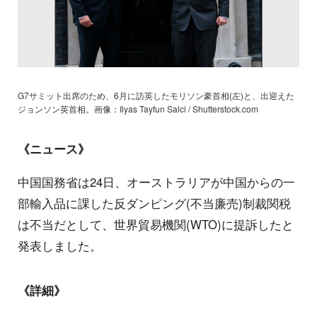
G7サミット出席のため、6月に訪英したモリソン豪首相(左)と、出迎えた
ジョンソン英首相。画像：Ilyas Tayfun Salci / Shutterstock.com
《ニュース》
中国国務省は24日、オーストラリアが中国からの一
部輸入品に課した反ダンピング(不当廉売)制裁関税
は不当だとして、世界貿易機関(WTO)に提訴したと
発表しました。
《詳細》