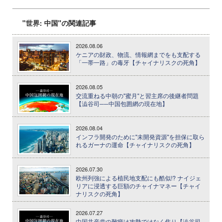
"世界: 中国"の関連記事
2026.08.06
ケニアの財政、物流、情報網までをも支配する
「一帯一路」の毒牙【チャイナリスクの死角】
2026.08.05
交流重ねる中朝の"蜜月"と習主席の後継者問題
【澁谷司──中国包囲網の現在地】
2026.08.04
インフラ開発のために"未開発資源"を担保に取ら
れるガーナの運命【チャイナリスクの死角】
2026.07.30
欧州列強による植民地支配にも酷似!? ナイジェ
リアに浸透する巨額のチャイナマネー【チャイ
ナリスクの死角】
2026.07.27
中国共産党の難癖は攻勢ではなく焦り【澁谷司