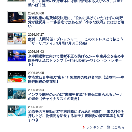
─ さらに同氏の支持母体には親中活動家も入り込み、共産主
義へばく進
2026.08.06
5
高市政権の消費減税決定に、"公約に掲げていた"はずの与野
党が猛反発 ─ 一歩前進ではあるが「小さな政府」にはほど遠
い
2026.07.27
6
疲労・人間関係・プレッシャー……このストレスどう抜こう
「ザ・リバティ」9月号(7月30日発売)
2026.08.03
7
米中間選挙に向けて選挙不正を防げるか ─ 中東外交を進め中
国を抑え込むトランプ【─The Liberty─ワシントン・レポー
ト】
2026.08.05
8
交流重ねる中朝の"蜜月"と習主席の後継者問題【澁谷司──中
国包囲網の現在地】
2026.08.04
9
インフラ開発のために"未開発資源"を担保に取られるガーナ
の運命【チャイナリスクの死角】
2026.08.01
10
泊原発の再稼動が27年末以降にずれ込む可能性 ─ 電気料金を
押し上げ、物価高を助長する原子力規制委の審査基準を見直
すべき
ランキング一覧はこちら