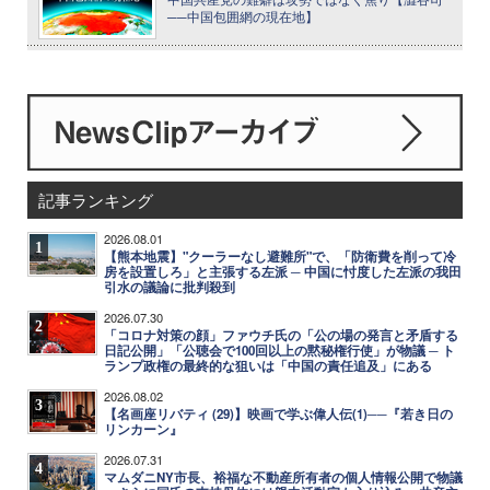
──中国包囲網の現在地】
記事ランキング
2026.08.01
1
【熊本地震】"クーラーなし避難所"で、「防衛費を削って冷
房を設置しろ」と主張する左派 ─ 中国に忖度した左派の我田
引水の議論に批判殺到
2026.07.30
2
「コロナ対策の顔」ファウチ氏の「公の場の発言と矛盾する
日記公開」「公聴会で100回以上の黙秘権行使」が物議 ─ ト
ランプ政権の最終的な狙いは「中国の責任追及」にある
2026.08.02
3
【名画座リバティ (29)】映画で学ぶ偉人伝(1)──『若き日の
リンカーン』
2026.07.31
4
マムダニNY市長、裕福な不動産所有者の個人情報公開で物議