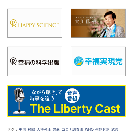
タグ：
中国
検閲
人権弾圧
隠蔽
コロナ調査団
WHO
生物兵器
武漢