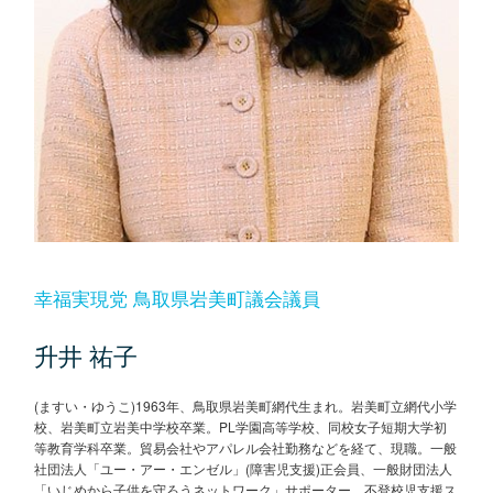
幸福実現党 鳥取県岩美町議会議員
升井 祐子
(ますい・ゆうこ)1963年、鳥取県岩美町網代生まれ。岩美町立網代小学
校、岩美町立岩美中学校卒業。PL学園高等学校、同校女子短期大学初
等教育学科卒業。貿易会社やアパレル会社勤務などを経て、現職。一般
社団法人「ユー・アー・エンゼル」(障害児支援)正会員、一般財団法人
「いじめから子供を守ろうネットワーク」サポーター、不登校児支援ス