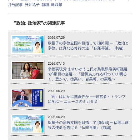
月号記事
升井祐子
就職
鳥取県
"政治: 政治家"の関連記事
2026.07.29
釈量子の宗教立国を目指して [第6回] ─ 「政治と
宗教」は真なる修行の道 『仏陀再誕』 (中編)
2026.07.13
幸福実現党 ますいゆうこ氏が鳥取県岩美町議選
で3期目の当選 ─ 「活気あふれる町づくり 明る
く、豊かで、徳高い、岩美町」の実現へ
2026.06.29
「官」はいかに無責任か ──経営者・トランプ
に学ぶ ─ ニュースのミカタ 2
2026.06.29
釈量子の宗教立国を目指して [第5回] ─ 仏国土建
設の使命を告げる『仏陀再誕』 (前編)