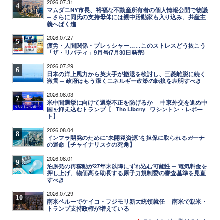
2026.07.31
4
マムダニNY市長、裕福な不動産所有者の個人情報公開で物議
─ さらに同氏の支持母体には親中活動家も入り込み、共産主
義へばく進
2026.07.27
5
疲労・人間関係・プレッシャー……このストレスどう抜こう
「ザ・リバティ」9月号(7月30日発売)
2026.07.29
6
日本の洋上風力から英大手が撤退を検討し、三菱離脱に続く
激震 ─ 政府はもう潔くエネルギー政策の転換を表明すべき
2026.08.03
7
米中間選挙に向けて選挙不正を防げるか ─ 中東外交を進め中
国を抑え込むトランプ【─The Liberty─ワシントン・レポー
ト】
2026.08.04
8
インフラ開発のために"未開発資源"を担保に取られるガーナ
の運命【チャイナリスクの死角】
2026.08.01
9
泊原発の再稼動が27年末以降にずれ込む可能性 ─ 電気料金を
押し上げ、物価高を助長する原子力規制委の審査基準を見直
すべき
2026.07.29
10
南米ペルーでケイコ・フジモリ新大統領就任 ─ 南米で親米・
トランプ支持政権が増えている