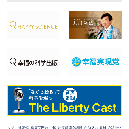
タグ：
北朝鮮
幸福実現党
中国
岩美町議会議員
自助努力
香港
2021年4