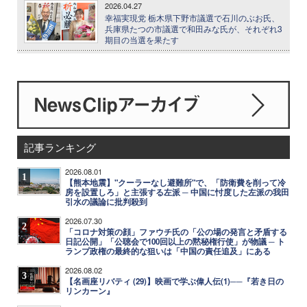
2026.04.27
幸福実現党 栃木県下野市議選で石川のぶお氏、
兵庫県たつの市議選で和田みな氏が、それぞれ3
期目の当選を果たす
記事ランキング
2026.08.01
1
【熊本地震】"クーラーなし避難所"で、「防衛費を削って冷
房を設置しろ」と主張する左派 ─ 中国に忖度した左派の我田
引水の議論に批判殺到
2026.07.30
2
「コロナ対策の顔」ファウチ氏の「公の場の発言と矛盾する
日記公開」「公聴会で100回以上の黙秘権行使」が物議 ─ ト
ランプ政権の最終的な狙いは「中国の責任追及」にある
2026.08.02
3
【名画座リバティ (29)】映画で学ぶ偉人伝(1)──『若き日の
リンカーン』