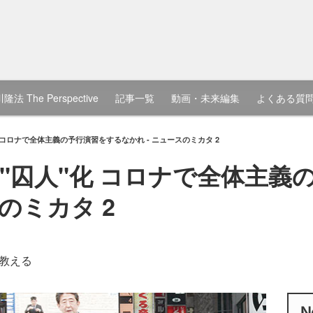
隆法 The Perspective
記事一覧
動画・未来編集
よくある質
 コロナで全体主義の予行演習をするなかれ - ニュースのミカタ 2
"囚人"化 コロナで全体主義
のミカタ 2
教える