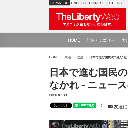
JAPANESE
ENGLISH
CHINESE
OTHERS
HOME
記事カテゴリー
大川
HOME
政治
政治
日本で進む国民の"囚人"化
日本で進む国民の
なかれ - ニュース
2020.07.30
友達に