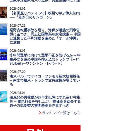
は親中活動家も入り込み、共産主義へばく進
2026.08.02
【名画座リバティ (29)】映画で学ぶ偉人伝(1)
──『若き日のリンカーン』
2026.07.28
辺野古転覆事故を巡り、海保が遺族の刑事告
訴に基づき、同志社国際高を家宅捜索 ─ 中国
と連携した平和活動を進めた「オール沖縄」
に逆風
2026.08.03
米中間選挙に向けて選挙不正を防げるか ─ 中
東外交を進め中国を抑え込むトランプ【─Th
e Liberty─ワシントン・レポート】
2026.07.29
南米ペルーでケイコ・フジモリ新大統領就任
─ 南米で親米・トランプ支持政権が増えてい
る
2026.08.01
泊原発の再稼動が27年末以降にずれ込む可能
性 ─ 電気料金を押し上げ、物価高を助長する
原子力規制委の審査基準を見直すべき
ランキング一覧はこちら