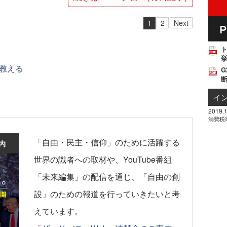
1
2
Next
挙
教える
G
イ
2019.1
消費税
「自由・民主・信仰」のために活躍する
世界の識者への取材や、YouTube番組
「未来編集」の配信を通じ、「自由の創
設」のための報道を行っていきたいと考
えています。