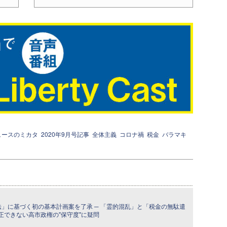
ュースのミカタ
2020年9月号記事
全体主義
コロナ禍
税金
バラマキ
法」に基づく初の基本計画案を了承 ─ 「霊的混乱」と「税金の無駄遣
正できない高市政権の"保守度"に疑問