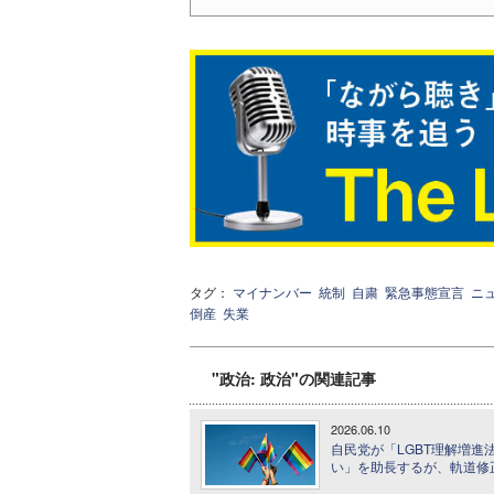
タグ：
マイナンバー
統制
自粛
緊急事態宣言
ニ
倒産
失業
"政治: 政治"の関連記事
2026.06.10
自民党が「LGBT理解増進
い」を助長するが、軌道修