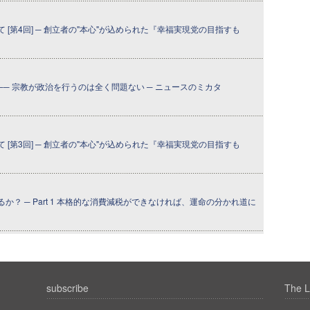
[第4回] ─ 創立者の"本心"が込められた『幸福実現党の目指すも
─ 宗教が政治を行うのは全く問題ない ─ ニュースのミカタ
[第3回] ─ 創立者の"本心"が込められた『幸福実現党の目指すも
？ ─ Part 1 本格的な消費減税ができなければ、運命の分かれ道に
subscribe
The L