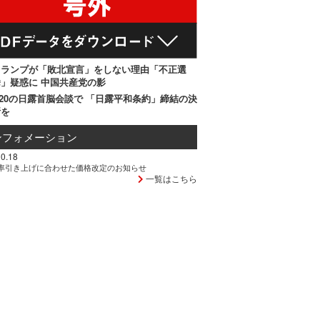
トランプが「敗北宣言」をしない理由「不正選
」疑惑に 中国共産党の影
20の日露首脳会談で 「日露平和条約」締結の決
断を
ンフォメーション
0.18
率引き上げに合わせた価格改定のお知らせ
一覧はこちら