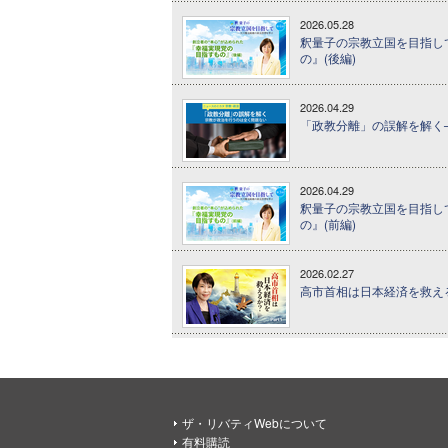
2026.05.28
釈量子の宗教立国を目指して 
の』(後編)
2026.04.29
「政教分離」の誤解を解く─
2026.04.29
釈量子の宗教立国を目指して 
の』(前編)
2026.02.27
高市首相は日本経済を救えるか
ザ・リバティWebについて
有料購読