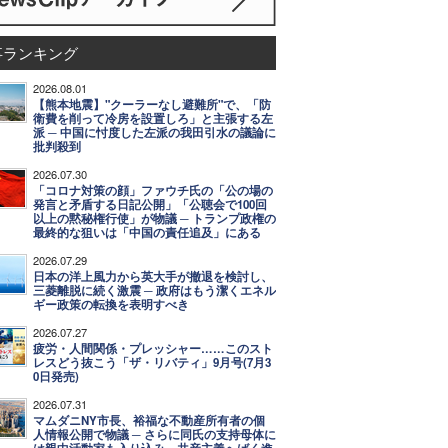
事ランキング
2026.08.01
【熊本地震】"クーラーなし避難所"で、「防
衛費を削って冷房を設置しろ」と主張する左
派 ─ 中国に忖度した左派の我田引水の議論に
批判殺到
2026.07.30
「コロナ対策の顔」ファウチ氏の「公の場の
発言と矛盾する日記公開」「公聴会で100回
以上の黙秘権行使」が物議 ─ トランプ政権の
最終的な狙いは「中国の責任追及」にある
2026.07.29
日本の洋上風力から英大手が撤退を検討し、
三菱離脱に続く激震 ─ 政府はもう潔くエネル
ギー政策の転換を表明すべき
2026.07.27
疲労・人間関係・プレッシャー……このスト
レスどう抜こう「ザ・リバティ」9月号(7月3
0日発売)
2026.07.31
マムダニNY市長、裕福な不動産所有者の個
人情報公開で物議 ─ さらに同氏の支持母体に