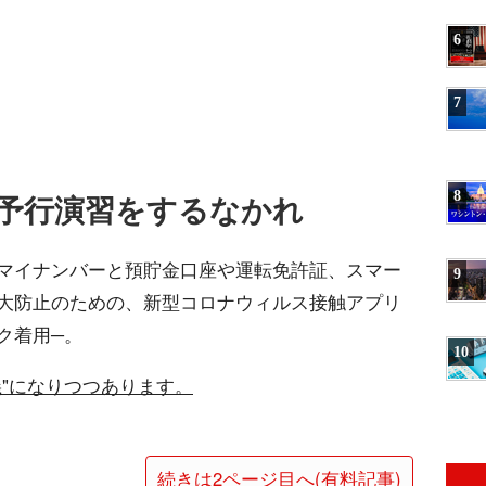
6
7
予行演習をするなかれ
8
マイナンバーと預貯金口座や運転免許証、スマー
9
大防止のための、新型コロナウィルス接触アプリ
ク着用─。
10
"になりつつあります。
続きは2ページ目へ(有料記事)