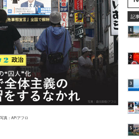
記
1
2
3
4
真：AP/アフロ
5