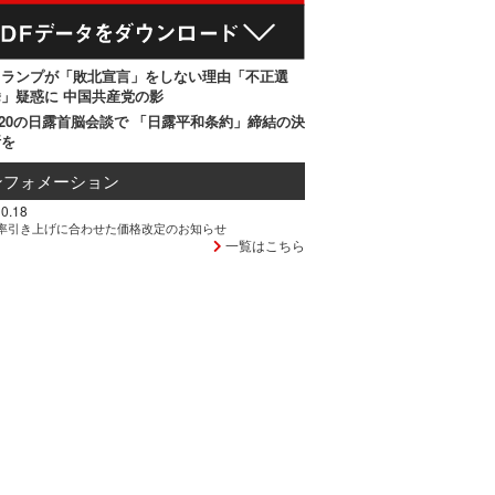
トランプが「敗北宣言」をしない理由「不正選
」疑惑に 中国共産党の影
20の日露首脳会談で 「日露平和条約」締結の決
断を
ンフォメーション
0.18
率引き上げに合わせた価格改定のお知らせ
一覧はこちら