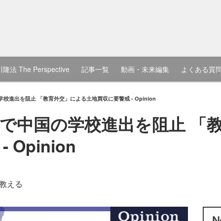
隆法 The Perspective
記事一覧
動画・未来編集
よくある質
進出を阻止 「教育外交」による土地買収に要警戒 - Opinion
で中国の学校進出を阻止 「
Opinion
教える