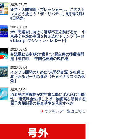
2026.07.27
疲労・人間関係・プレッシャー……このスト
レスどう抜こう「ザ・リバティ」9月号(7月3
0日発売)
2026.08.03
米中間選挙に向けて選挙不正を防げるか ─ 中
東外交を進め中国を抑え込むトランプ【─Th
e Liberty─ワシントン・レポート】
2026.08.05
交流重ねる中朝の"蜜月"と習主席の後継者問
題【澁谷司──中国包囲網の現在地】
2026.08.04
インフラ開発のために"未開発資源"を担保に
取られるガーナの運命【チャイナリスクの死
角】
2026.08.01
泊原発の再稼動が27年末以降にずれ込む可能
性 ─ 電気料金を押し上げ、物価高を助長する
原子力規制委の審査基準を見直すべき
ランキング一覧はこちら