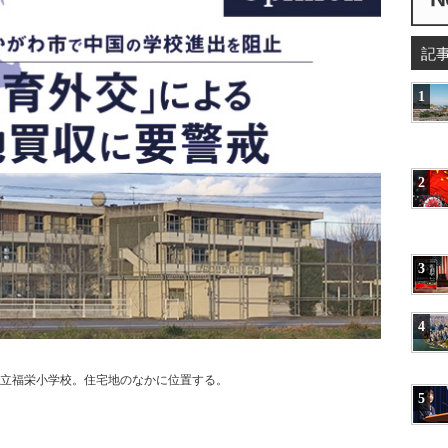
記
1
2
3
4
立福栄小学校。住宅地のなかに位置する。
5