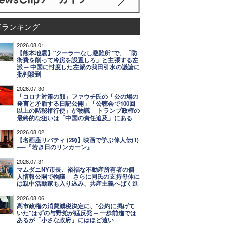
事ランキング
2026.08.01
【熊本地震】"クーラーなし避難所"で、「防
衛費を削って冷房を設置しろ」と主張する左
派 ─ 中国に忖度した左派の我田引水の議論に
批判殺到
2026.07.30
「コロナ対策の顔」ファウチ氏の「公の場の
発言と矛盾する日記公開」「公聴会で100回
以上の黙秘権行使」が物議 ─ トランプ政権の
最終的な狙いは「中国の責任追及」にある
2026.08.02
【名画座リバティ (29)】映画で学ぶ偉人伝(1)
──『若き日のリンカーン』
2026.07.31
マムダニNY市長、裕福な不動産所有者の個
人情報公開で物議 ─ さらに同氏の支持母体に
は親中活動家も入り込み、共産主義へばく進
2026.08.06
高市政権の消費減税決定に、"公約に掲げて
いた"はずの与野党が猛反発 ─ 一歩前進では
あるが「小さな政府」にはほど遠い