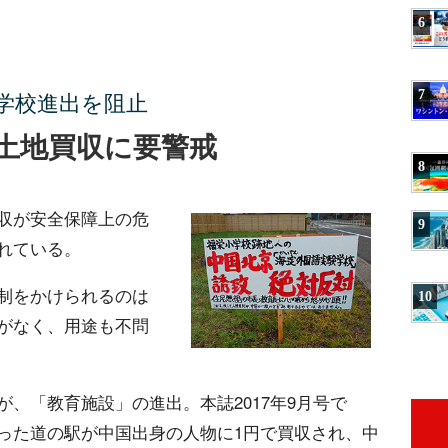
6
7
学校進出を阻止
土地買収に要警戒
8
収が安全保障上の危
9
れている。
制をかけられるのは
10
がなく、用途も不問
、「教育施設」の進出。本誌2017年9月号で
った道の駅が中国出身の人物に1円で買収され、中