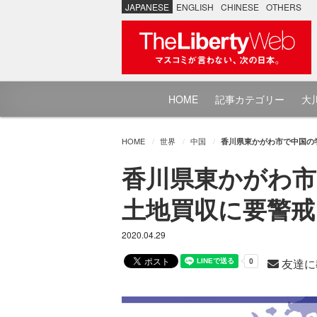
JAPANESE
ENGLISH
CHINESE
OTHERS
HOME
記事カテゴリー
大川
HOME
世界
中国
香川県東かがわ市で中国の学校
香川県東かがわ市
土地買収に要警戒 - 
2020.04.29
友達に