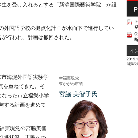
学生を受け入れるとする「新潟国際藝術学院」が設
挙
の外国語学校の拠点化計画が水面下で進行してい
G
名が行われ、計画は撤回された。
イ
2019.1
消費税
京市海淀外国語実験学
幸福実現党
東かがわ市議
交流を重ねてきた。そ
宮脇 美智子氏
となった市立福栄小学
与する計画を進めて
幸福実現党の宮脇美智
進捗状況、市民への