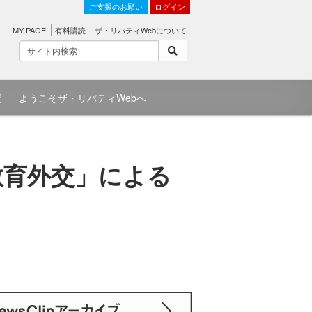
ご支援のお願い
ログイン
MY PAGE
有料購読
ザ・リバティWebについて
問
ようこそザ・リバティWebへ
教育外交」による