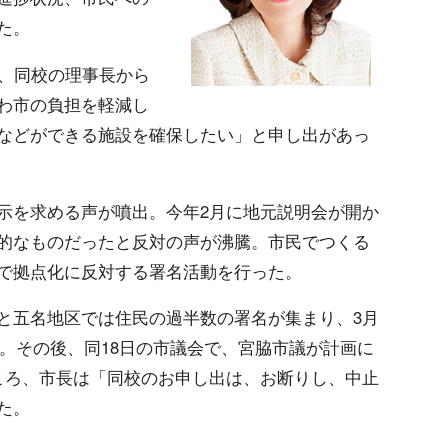
た。
際、同校の理事長から
わ市の負担を軽減し
などができる施設を確保したい」と申し出があっ
示を求める声が噴出。今年2月に地元説明会が開か
的なものだったと反対の声が沸騰。市民でつくる
で拠点化に反対する署名活動を行った。
と五名地区では住民の過半数の署名が集まり、3月
提出。その後、同18日の市議会で、宮脇市議が計画に
ころ、市長は「同校のお申し出は、お断りし、中止
た。