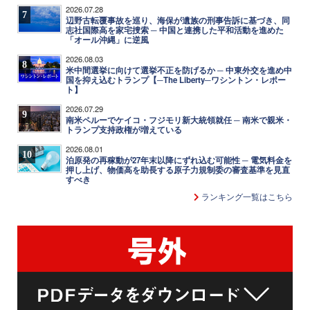
2026.07.28
7
辺野古転覆事故を巡り、海保が遺族の刑事告訴に基づき、同
志社国際高を家宅捜索 ─ 中国と連携した平和活動を進めた
「オール沖縄」に逆風
2026.08.03
8
米中間選挙に向けて選挙不正を防げるか ─ 中東外交を進め中
国を抑え込むトランプ【─The Liberty─ワシントン・レポー
ト】
2026.07.29
9
南米ペルーでケイコ・フジモリ新大統領就任 ─ 南米で親米・
トランプ支持政権が増えている
2026.08.01
10
泊原発の再稼動が27年末以降にずれ込む可能性 ─ 電気料金を
押し上げ、物価高を助長する原子力規制委の審査基準を見直
すべき
ランキング一覧はこちら