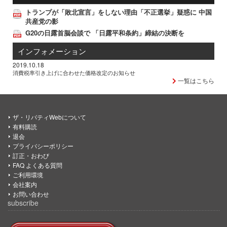
トランプが「敗北宣言」をしない理由「不正選挙」疑惑に 中国
共産党の影
G20の日露首脳会談で 「日露平和条約」締結の決断を
インフォメーション
2019.10.18
消費税率引き上げに合わせた価格改定のお知らせ
一覧はこちら
ザ・リバティWebについて
有料購読
退会
プライバシーポリシー
訂正・おわび
FAQ よくある質問
ご利用環境
会社案内
お問い合わせ
subscribe