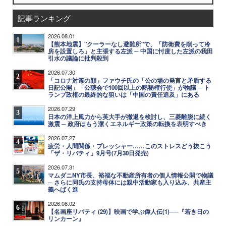
記事ランキング
2026.08.01
1
【熊本地震】"クーラーなし避難所"で、「防衛費を削って冷
房を設置しろ」と主張する左派 ─ 中国に忖度した左派の我田
引水の議論に批判殺到
2026.07.30
2
「コロナ対策の顔」ファウチ氏の「公の場の発言と矛盾する
日記公開」「公聴会で100回以上の黙秘権行使」が物議 ─ ト
ランプ政権の最終的な狙いは「中国の責任追及」にある
2026.07.29
3
日本の洋上風力から英大手が撤退を検討し、三菱離脱に続く
激震 ─ 政府はもう潔くエネルギー政策の転換を表明すべき
2026.07.27
4
疲労・人間関係・プレッシャー……このストレスどう抜こう
「ザ・リバティ」9月号(7月30日発売)
2026.07.31
5
マムダニNY市長、裕福な不動産所有者の個人情報公開で物議
─ さらに同氏の支持母体には親中活動家も入り込み、共産主
義へばく進
2026.08.02
6
【名画座リバティ (29)】映画で学ぶ偉人伝(1)──『若き日の
リンカーン』