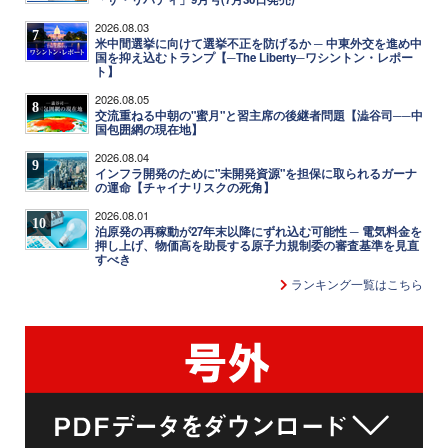
2026.08.03
7
米中間選挙に向けて選挙不正を防げるか ─ 中東外交を進め中
国を抑え込むトランプ【─The Liberty─ワシントン・レポー
ト】
2026.08.05
8
交流重ねる中朝の"蜜月"と習主席の後継者問題【澁谷司──中
国包囲網の現在地】
2026.08.04
9
インフラ開発のために"未開発資源"を担保に取られるガーナ
の運命【チャイナリスクの死角】
2026.08.01
10
泊原発の再稼動が27年末以降にずれ込む可能性 ─ 電気料金を
押し上げ、物価高を助長する原子力規制委の審査基準を見直
すべき
ランキング一覧はこちら