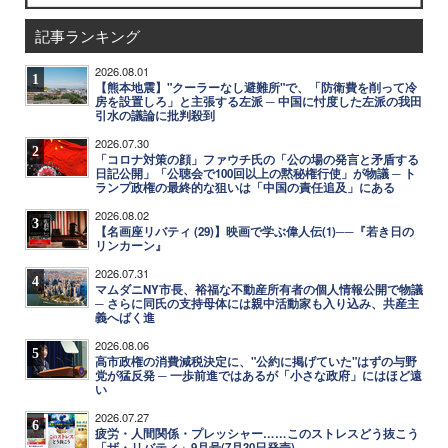
記事ランキング
2026.08.01
1
【熊本地震】"クーラーなし避難所"で、「防衛費を削って冷
房を設置しろ」と主張する左派 ─ 中国に忖度した左派の我田
引水の議論に批判殺到
2026.07.30
2
「コロナ対策の顔」ファウチ氏の「公の場の発言と矛盾する
日記公開」「公聴会で100回以上の黙秘権行使」が物議 ─ ト
ランプ政権の最終的な狙いは「中国の責任追及」にある
2026.08.02
3
【名画座リバティ (29)】映画で学ぶ偉人伝(1)──『若き日の
リンカーン』
2026.07.31
4
マムダニNY市長、裕福な不動産所有者の個人情報公開で物議
─ さらに同氏の支持母体には親中活動家も入り込み、共産主
義へばく進
2026.08.06
5
高市政権の消費減税決定に、"公約に掲げていた"はずの与野
党が猛反発 ─ 一歩前進ではあるが「小さな政府」にはほど遠
い
2026.07.27
6
疲労・人間関係・プレッシャー……このストレスどう抜こう
「ザ・リバティ」9月号(7月30日発売)