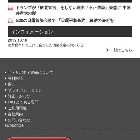
トランプが「敗北宣言」をしない理由「不正選挙」疑惑に 中国
共産党の影
G20の日露首脳会談で 「日露平和条約」締結の決断を
インフォメーション
2019.10.18
消費税率引き上げに合わせた価格改定のお知らせ
一覧はこちら
ザ・リバティWebについて
有料購読
退会
プライバシーポリシー
訂正・おわび
FAQ よくある質問
ご利用環境
会社案内
お問い合わせ
subscribe