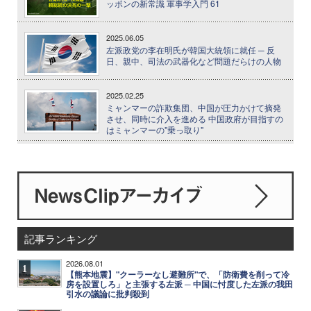
ッポンの新常識 軍事学入門 61
2025.06.05
左派政党の李在明氏が韓国大統領に就任 ─ 反
日、親中、司法の武器化など問題だらけの人物
2025.02.25
ミャンマーの詐欺集団、中国が圧力かけて摘発
させ、同時に介入を進める 中国政府が目指すの
はミャンマーの"乗っ取り"
記事ランキング
2026.08.01
1
【熊本地震】"クーラーなし避難所"で、「防衛費を削って冷
房を設置しろ」と主張する左派 ─ 中国に忖度した左派の我田
引水の議論に批判殺到