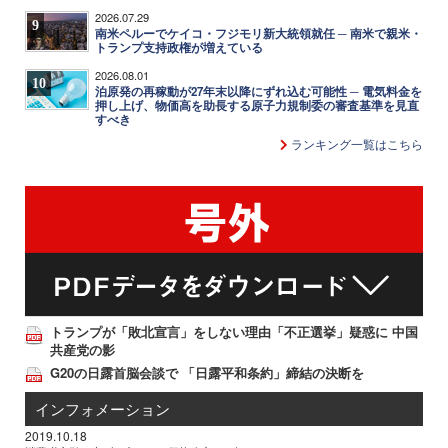
2026.07.29
9
南米ペルーでケイコ・フジモリ新大統領就任 ─ 南米で親米・
トランプ支持政権が増えている
2026.08.01
10
泊原発の再稼動が27年末以降にずれ込む可能性 ─ 電気料金を
押し上げ、物価高を助長する原子力規制委の審査基準を見直
すべき
ランキング一覧はこちら
トランプが「敗北宣言」をしない理由「不正選挙」疑惑に 中国
共産党の影
G20の日露首脳会談で 「日露平和条約」締結の決断を
インフォメーション
2019.10.18