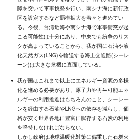
隙を突いて軍事挑発を行い、南シナ海に新行政
区を設定するなど覇権拡大を着々と進めてい
る。今後、台湾近海や南シナ海で軍事衝突が起
こる可能性は十分にあり、中東でも紛争のリス
クが高まっていることから、我が国に石油や液
化天然ガス(LNG)を輸送する海上交通路(シーレ
ーン)は大きな危機に直面している。
我が国はこれまで以上にエネルギー資源の多様
化を進める必要があり、原子力や再生可能エネ
ルギーの利用推進はもちろんのこと、シーレー
ンを経由する石油やLNGへの依存を減らし、価
格が安く世界各地に豊富に賦存する石炭の利用
を堅持しなければならない。
しかし政府は地球温暖化対策に偏重した石炭火