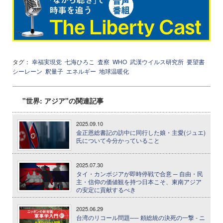
タグ：
幸福実現党
七海ひろこ
査察
WHO
武漢ウイルス研究所
要望書
シーレーン
釈量子
エネルギー
地球温暖化
"世界: アジア"の関連記事
2025.09.10
金正恩総書記の訪中に同行した娘・主愛(ジュエ)
氏について今分かっていること
2025.07.30
タイ・カンボジアが即時停戦で合意 ─ 自由・民
主・信仰の価値観を持つ日本こそ、東南アジア
の安定に貢献するべき
2025.06.29
台湾のリコール問題── 頼総統の決死の一撃 - ニ