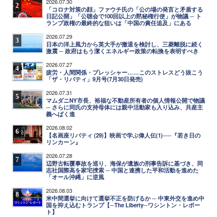
2026.07.30
2
「コロナ対策の顔」ファウチ氏の「公の場の発言と矛盾する
日記公開」「公聴会で100回以上の黙秘権行使」が物議 ─ ト
ランプ政権の最終的な狙いは「中国の責任追及」にある
2026.07.29
3
日本の洋上風力から英大手が撤退を検討し、三菱離脱に続く
激震 ─ 政府はもう潔くエネルギー政策の転換を表明すべき
2026.07.27
4
疲労・人間関係・プレッシャー……このストレスどう抜こう
「ザ・リバティ」9月号(7月30日発売)
2026.07.31
5
マムダニNY市長、裕福な不動産所有者の個人情報公開で物議
─ さらに同氏の支持母体には親中活動家も入り込み、共産主
義へばく進
2026.08.02
6
【名画座リバティ (29)】映画で学ぶ偉人伝(1)──『若き日の
リンカーン』
2026.07.28
7
辺野古転覆事故を巡り、海保が遺族の刑事告訴に基づき、同
志社国際高を家宅捜索 ─ 中国と連携した平和活動を進めた
「オール沖縄」に逆風
2026.08.03
8
米中間選挙に向けて選挙不正を防げるか ─ 中東外交を進め中
国を抑え込むトランプ【─The Liberty─ワシントン・レポー
ト】