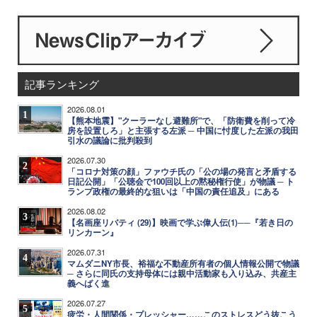
記事ランキング
2026.08.01
1
【熊本地震】"クーラーなし避難所"で、「防衛費を削って冷
房を設置しろ」と主張する左派 ─ 中国に忖度した左派の我田
引水の議論に批判殺到
2026.07.30
2
「コロナ対策の顔」ファウチ氏の「公の場の発言と矛盾する
日記公開」「公聴会で100回以上の黙秘権行使」が物議 ─ ト
ランプ政権の最終的な狙いは「中国の責任追及」にある
2026.08.02
3
【名画座リバティ (29)】映画で学ぶ偉人伝(1)──『若き日の
リンカーン』
2026.07.31
4
マムダニNY市長、裕福な不動産所有者の個人情報公開で物議
─ さらに同氏の支持母体には親中活動家も入り込み、共産主
義へばく進
2026.07.27
5
疲労・人間関係・プレッシャー……このストレスどう抜こう