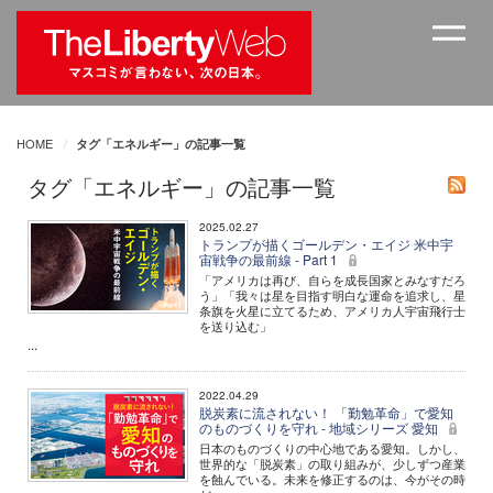
HOME
タグ「エネルギー」の記事一覧
タグ「エネルギー」の記事一覧
2025.02.27
トランプが描くゴールデン・エイジ 米中宇
宙戦争の最前線 - Part 1
「アメリカは再び、自らを成長国家とみなすだろ
う」「我々は星を目指す明白な運命を追求し、星
条旗を火星に立てるため、アメリカ人宇宙飛行士
を送り込む」
...
2022.04.29
脱炭素に流されない！ 「勤勉革命」で愛知
のものづくりを守れ - 地域シリーズ 愛知
日本のものづくりの中心地である愛知。しかし、
世界的な「脱炭素」の取り組みが、少しずつ産業
を蝕んでいる。未来を修正するのは、今がその時