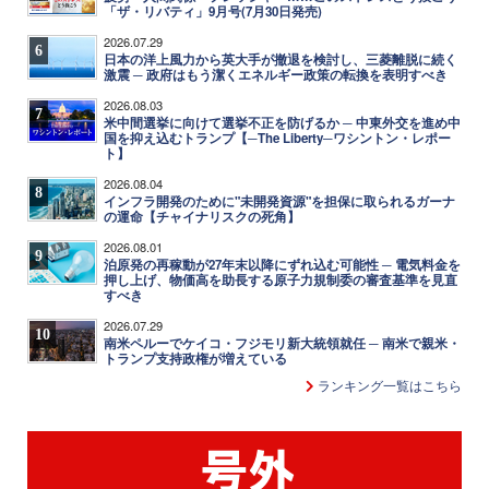
「ザ・リバティ」9月号(7月30日発売)
2026.07.29
6
日本の洋上風力から英大手が撤退を検討し、三菱離脱に続く
激震 ─ 政府はもう潔くエネルギー政策の転換を表明すべき
2026.08.03
7
米中間選挙に向けて選挙不正を防げるか ─ 中東外交を進め中
国を抑え込むトランプ【─The Liberty─ワシントン・レポー
ト】
2026.08.04
8
インフラ開発のために"未開発資源"を担保に取られるガーナ
の運命【チャイナリスクの死角】
2026.08.01
9
泊原発の再稼動が27年末以降にずれ込む可能性 ─ 電気料金を
押し上げ、物価高を助長する原子力規制委の審査基準を見直
すべき
2026.07.29
10
南米ペルーでケイコ・フジモリ新大統領就任 ─ 南米で親米・
トランプ支持政権が増えている
ランキング一覧はこちら