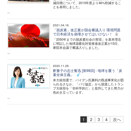
減目標について、2013年度より46%削減するこ
とを表明しました。
...
2021.04.16
「脱炭素」改正案が国会審議入り 環境問題
で日本経済を崩壊させてはいけない！
「2050年までの脱炭素社会の実現」を基本理念
に明記した地球温暖化対策推進改正案が15日、
衆院本会議で審議入りしました。
...
2020.11.29
釈量子の志士奮迅 [第98回] - 地球を覆う「炭
素全体主義」
米大統領選で、バイデン氏勝利の既成事実化が図
られるさなか、「パリ協定」から脱退したトラン
プ大統領を「非科学的だ」と批判してきた勢力が
色めき立っています。
...
1
2
3
4
次へ