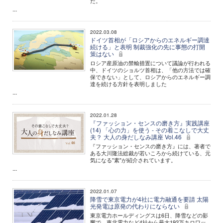
だ。
...
2022.03.08
ドイツ首相が「ロシアからのエネルギー調達
続ける」と表明 制裁強化の先に事態の打開
策はない
ロシア産原油の禁輸措置について議論が行われる
中、ドイツのショルツ首相は、「他の方法では確
保できない」として、ロシアからのエネルギー調
達を続ける方針を表明しました
...
2022.01.28
『ファッション・センスの磨き方』実践講座
(14) 「心の力」を使う - その着こなしで大丈
夫？ 大人の身だしなみ講座 Vol.46
『ファッション・センスの磨き方』には、著者で
ある大川隆法総裁が若いころから続けている、元
気になる"素"が紹介されています。
...
2022.01.07
降雪で東京電力が4社に電力融通を要請 太陽
光発電は原発の代わりにならない
東京電力ホールディングスは6日、降雪などの影
響で、東北電力など4社から最大192万キロワッ