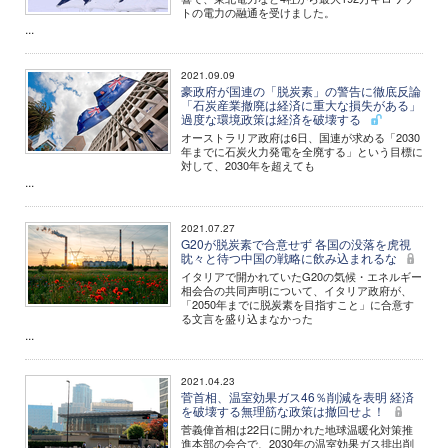
トの電力の融通を受けました。
...
2021.09.09
豪政府が国連の「脱炭素」の警告に徹底反論
「石炭産業撤廃は経済に重大な損失がある」
過度な環境政策は経済を破壊する
オーストラリア政府は6日、国連が求める「2030
年までに石炭火力発電を全廃する」という目標に
対して、2030年を超えても
...
2021.07.27
G20が脱炭素で合意せず 各国の没落を虎視
眈々と待つ中国の戦略に飲み込まれるな
イタリアで開かれていたG20の気候・エネルギー
相会合の共同声明について、イタリア政府が、
「2050年までに脱炭素を目指すこと」に合意す
る文言を盛り込まなかった
...
2021.04.23
菅首相、温室効果ガス46％削減を表明 経済
を破壊する無理筋な政策は撤回せよ！
菅義偉首相は22日に開かれた地球温暖化対策推
進本部の会合で、2030年の温室効果ガス排出削