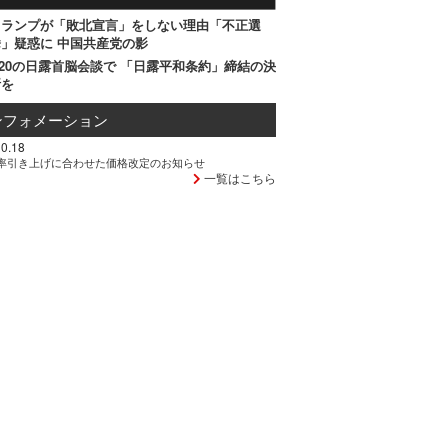
トランプが「敗北宣言」をしない理由「不正選
」疑惑に 中国共産党の影
20の日露首脳会談で 「日露平和条約」締結の決
断を
ンフォメーション
0.18
率引き上げに合わせた価格改定のお知らせ
一覧はこちら