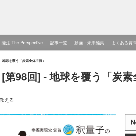
隆法 The Perspective
記事一覧
動画・未来編集
よくある質
] - 地球を覆う「炭素全体主義」
[第98回] - 地球を覆う「炭
教える