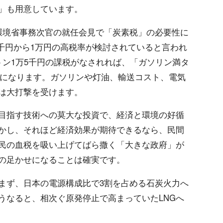
税」も用意しています。
環境省事務次官の就任会見で「炭素税」の必要性に
数千円から1万円の高税率が検討されていると言われ
トン1万5千円の課税がなされれば、「ガソリン満タ
担増になります。ガソリンや灯油、輸送コスト、電気
は大打撃を受けます。
目指す技術への莫大な投資で、経済と環境の好循
かし、それほど経済効果が期待できるなら、民間
民の血税を吸い上げてばら撒く「大きな政府」が
の足かせになることは確実です。
まず、日本の電源構成比で3割を占める石炭火力へ
うなると、相次ぐ原発停止で高まっていたLNGへ