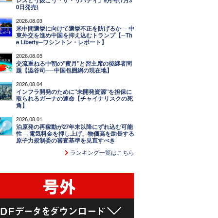
レスどう抜こう「ザ・リバティ」9月号(7月3
0日発売)
2026.08.03
米中間選挙に向けて選挙不正を防げるか ─ 中
東外交を進め中国を抑え込むトランプ【─Th
e Liberty─ワシントン・レポート】
2026.08.05
交流重ねる中朝の"蜜月"と習主席の後継者問
題【澁谷司──中国包囲網の現在地】
2026.08.04
インフラ開発のために"未開発資源"を担保に
取られるガーナの運命【チャイナリスクの死
角】
2026.08.01
泊原発の再稼動が27年末以降にずれ込む可能
性 ─ 電気料金を押し上げ、物価高を助長する
原子力規制委の審査基準を見直すべき
ランキング一覧はこちら