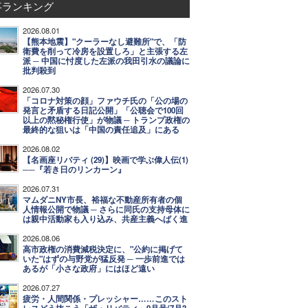
事ランキング
2026.08.01
【熊本地震】"クーラーなし避難所"で、「防
衛費を削って冷房を設置しろ」と主張する左
派 ─ 中国に忖度した左派の我田引水の議論に
批判殺到
2026.07.30
「コロナ対策の顔」ファウチ氏の「公の場の
発言と矛盾する日記公開」「公聴会で100回
以上の黙秘権行使」が物議 ─ トランプ政権の
最終的な狙いは「中国の責任追及」にある
2026.08.02
【名画座リバティ (29)】映画で学ぶ偉人伝(1)
──『若き日のリンカーン』
2026.07.31
マムダニNY市長、裕福な不動産所有者の個
人情報公開で物議 ─ さらに同氏の支持母体に
は親中活動家も入り込み、共産主義へばく進
2026.08.06
高市政権の消費減税決定に、"公約に掲げて
いた"はずの与野党が猛反発 ─ 一歩前進では
あるが「小さな政府」にはほど遠い
2026.07.27
疲労・人間関係・プレッシャー……このスト