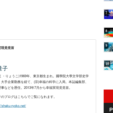
7
8
9
実現党党首
10
量子
ゃく・りょうこ)1969年、東京都生まれ。國學院大學文学部史学
。大手企業勤務を経て、(宗)幸福の科学に入局。本誌編集部、
理事などを歴任。2013年7月から幸福実現党党首。
子のブログはこちらでご覧になれます。
//shaku-ryoko.net/