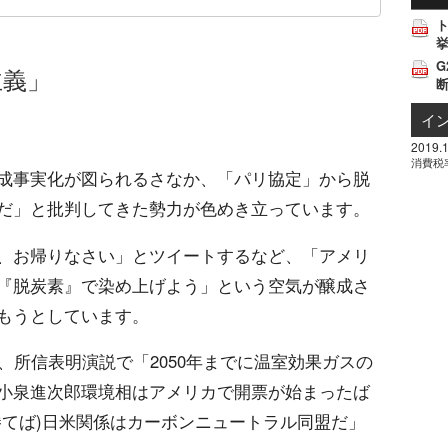
挙
G
主義」
イ
2019.1
消費税
成事実化が図られるさなか、「パリ協定」から脱
だ」と批判してきた勢力が色めき立っています。
、お帰りなさい」とツイートするなど、「アメリ
『脱炭素』で染め上げよう」という空気が醸成さ
もうとしています。
、所信表明演説で「2050年までに温室効果ガスの
小泉進次郎環境相はアメリカで開票が始まったば
勝てば)日米関係はカーボンニュートラル同盟だ」