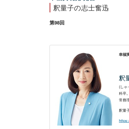
釈量子の志士奮迅
第98回
幸福
釈
(し
科卒
常務
釈量
https: