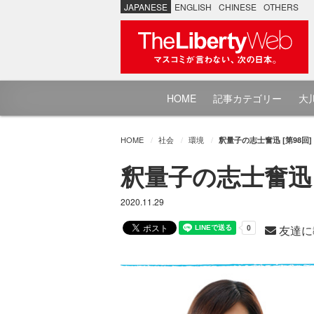
JAPANESE
ENGLISH
CHINESE
OTHERS
HOME
記事カテゴリー
大川
HOME
社会
環境
釈量子の志士奮迅 [第98回
釈量子の志士奮迅 
2020.11.29
友達に