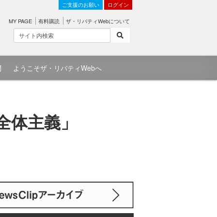
ご支援のお願い
ログイン
MY PAGE
有料購読
ザ・リバティWebについて
問
ようこそザ・リバティWebへ
素全体主義」