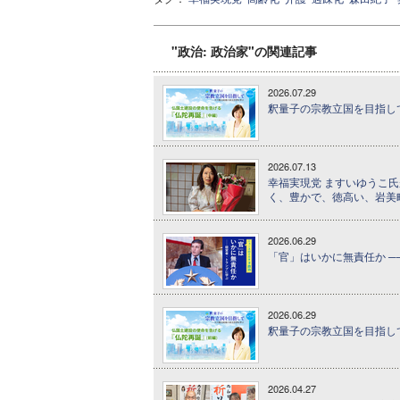
"政治: 政治家"の関連記事
2026.07.29
釈量子の宗教立国を目指して 
2026.07.13
幸福実現党 ますいゆうこ氏
く、豊かで、徳高い、岩美
2026.06.29
「官」はいかに無責任か ─
2026.06.29
釈量子の宗教立国を目指して 
2026.04.27