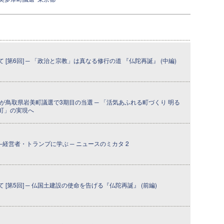
[第6回] ─ 「政治と宗教」は真なる修行の道 『仏陀再誕』 (中編)
が鳥取県岩美町議選で3期目の当選 ─ 「活気あふれる町づくり 明る
町」の実現へ
─経営者・トランプに学ぶ ─ ニュースのミカタ 2
[第5回] ─ 仏国土建設の使命を告げる『仏陀再誕』 (前編)