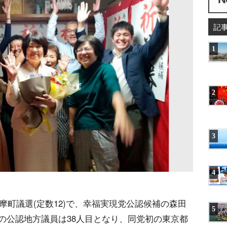
記
1
2
3
4
摩町議選(定数12)で、幸福実現党公認候補の森田
5
の公認地方議員は38人目となり、同党初の東京都