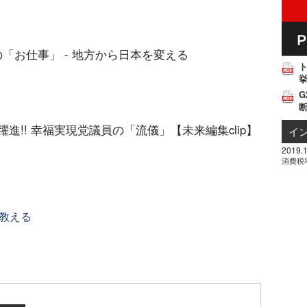
の「お仕事」 - 地方から日本を変える
挙
G
で躍進!! 幸福実現党議員の「流儀」【未来編集clip】
イ
2019.1
消費税
教える