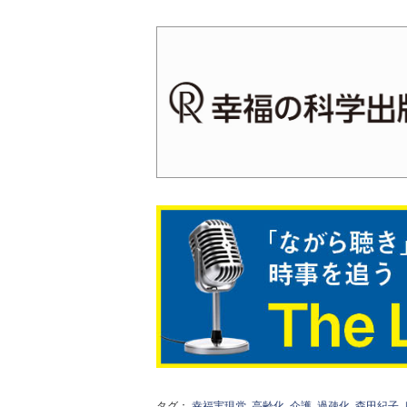
タグ：
幸福実現党
高齢化
介護
過疎化
森田紀子