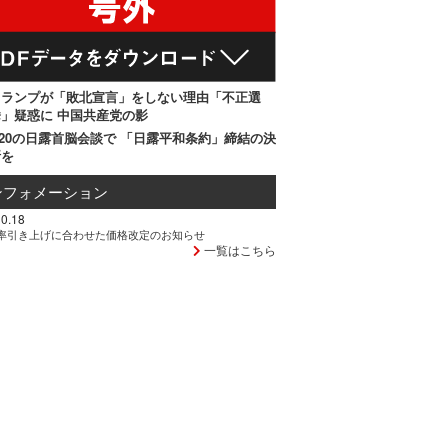
トランプが「敗北宣言」をしない理由「不正選
」疑惑に 中国共産党の影
20の日露首脳会談で 「日露平和条約」締結の決
断を
ンフォメーション
0.18
率引き上げに合わせた価格改定のお知らせ
一覧はこちら