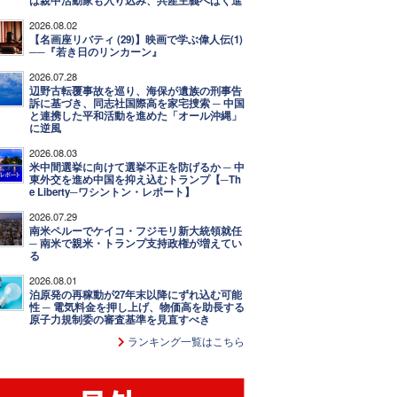
は親中活動家も入り込み、共産主義へばく進
2026.08.02
【名画座リバティ (29)】映画で学ぶ偉人伝(1)
──『若き日のリンカーン』
2026.07.28
辺野古転覆事故を巡り、海保が遺族の刑事告
訴に基づき、同志社国際高を家宅捜索 ─ 中国
と連携した平和活動を進めた「オール沖縄」
に逆風
2026.08.03
米中間選挙に向けて選挙不正を防げるか ─ 中
東外交を進め中国を抑え込むトランプ【─Th
e Liberty─ワシントン・レポート】
2026.07.29
南米ペルーでケイコ・フジモリ新大統領就任
─ 南米で親米・トランプ支持政権が増えてい
る
2026.08.01
泊原発の再稼動が27年末以降にずれ込む可能
性 ─ 電気料金を押し上げ、物価高を助長する
原子力規制委の審査基準を見直すべき
ランキング一覧はこちら