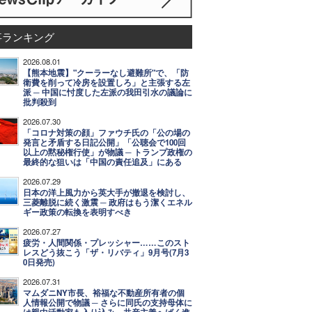
事ランキング
2026.08.01
【熊本地震】"クーラーなし避難所"で、「防
衛費を削って冷房を設置しろ」と主張する左
派 ─ 中国に忖度した左派の我田引水の議論に
批判殺到
2026.07.30
「コロナ対策の顔」ファウチ氏の「公の場の
発言と矛盾する日記公開」「公聴会で100回
以上の黙秘権行使」が物議 ─ トランプ政権の
最終的な狙いは「中国の責任追及」にある
2026.07.29
日本の洋上風力から英大手が撤退を検討し、
三菱離脱に続く激震 ─ 政府はもう潔くエネル
ギー政策の転換を表明すべき
2026.07.27
疲労・人間関係・プレッシャー……このスト
レスどう抜こう「ザ・リバティ」9月号(7月3
0日発売)
2026.07.31
マムダニNY市長、裕福な不動産所有者の個
人情報公開で物議 ─ さらに同氏の支持母体に