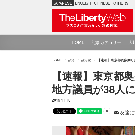
JAPANESE
ENGLISH
CHINESE
OTHERS
HOME
記事カテゴリー
大川
HOME
政治
政治家
【速報】東京都奥多摩町
【速報】東京都奥
地方議員が38人
2019.11.18
友達に