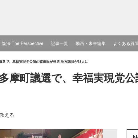
隆法 The Perspective
記事一覧
動画・未来編集
よくある質
議選で、幸福実現党公認の森田氏が当選 地方議員が38人に
多摩町議選で、幸福実現党公
に
教える