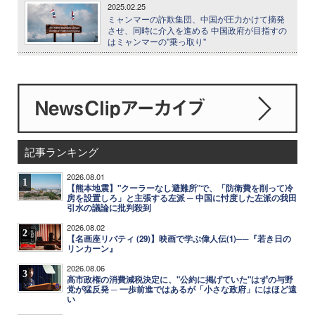
2025.02.25
ミャンマーの詐欺集団、中国が圧力かけて摘発
させ、同時に介入を進める 中国政府が目指すの
はミャンマーの"乗っ取り"
記事ランキング
2026.08.01
1
【熊本地震】"クーラーなし避難所"で、「防衛費を削って冷
房を設置しろ」と主張する左派 ─ 中国に忖度した左派の我田
引水の議論に批判殺到
2026.08.02
2
【名画座リバティ (29)】映画で学ぶ偉人伝(1)──『若き日の
リンカーン』
2026.08.06
3
高市政権の消費減税決定に、"公約に掲げていた"はずの与野
党が猛反発 ─ 一歩前進ではあるが「小さな政府」にはほど遠
い