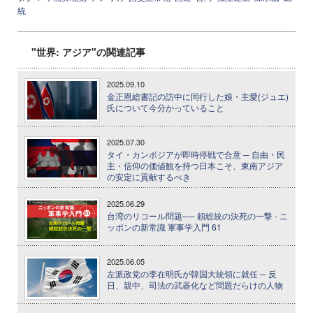
統
"世界: アジア"の関連記事
2025.09.10
金正恩総書記の訪中に同行した娘・主愛(ジュエ)
氏について今分かっていること
2025.07.30
タイ・カンボジアが即時停戦で合意 ─ 自由・民
主・信仰の価値観を持つ日本こそ、東南アジア
の安定に貢献するべき
2025.06.29
台湾のリコール問題── 頼総統の決死の一撃 - ニ
ッポンの新常識 軍事学入門 61
2025.06.05
左派政党の李在明氏が韓国大統領に就任 ─ 反
日、親中、司法の武器化など問題だらけの人物