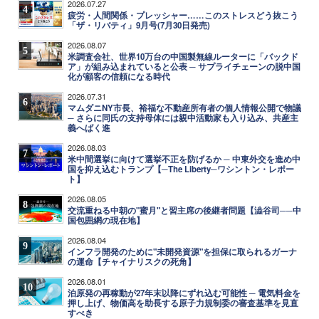
2026.07.27
4
疲労・人間関係・プレッシャー……このストレスどう抜こう
「ザ・リバティ」9月号(7月30日発売)
2026.08.07
5
米調査会社、世界10万台の中国製無線ルーターに「バックド
ア」が組み込まれていると公表 ─ サプライチェーンの脱中国
化が顧客の信頼になる時代
2026.07.31
6
マムダニNY市長、裕福な不動産所有者の個人情報公開で物議
─ さらに同氏の支持母体には親中活動家も入り込み、共産主
義へばく進
2026.08.03
7
米中間選挙に向けて選挙不正を防げるか ─ 中東外交を進め中
国を抑え込むトランプ【─The Liberty─ワシントン・レポー
ト】
2026.08.05
8
交流重ねる中朝の"蜜月"と習主席の後継者問題【澁谷司──中
国包囲網の現在地】
2026.08.04
9
インフラ開発のために"未開発資源"を担保に取られるガーナ
の運命【チャイナリスクの死角】
2026.08.01
10
泊原発の再稼動が27年末以降にずれ込む可能性 ─ 電気料金を
押し上げ、物価高を助長する原子力規制委の審査基準を見直
すべき