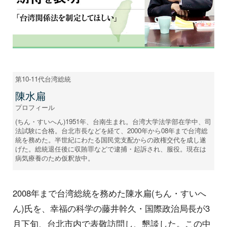
第10-11代台湾総統
陳水扁
プロフィール
(ちん・すいへん)1951年、台南生まれ。台湾大学法学部在学中、司
法試験に合格。台北市長などを経て、2000年から08年まで台湾総
統を務めた。半世紀にわたる国民党支配からの政権交代を成し遂
げた。総統退任後に収賄罪などで逮捕・起訴され、服役。現在は
病気療養のため仮釈放中。
2008年まで台湾総統を務めた陳水扁(ちん・すいへ
ん)氏を、幸福の科学の藤井幹久・国際政治局長が3
月下旬、台北市内で表敬訪問し、懇談した。この中