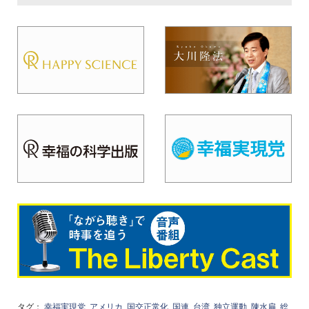
タグ：
幸福実現党
アメリカ
国交正常化
国連
台湾
独立運動
陳水扁
総