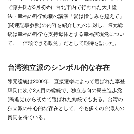
で藤井氏が3月初めに台北市内で行われた大川隆
法・幸福の科学総裁の講演「愛は憎しみを超えて」
(関連記事参照)の内容を紹介したのに対し、陳元総
統は幸福の科学を支持母体とする幸福実現党につい
て、「信頼できる政党」だとして期待を語った。
台湾独立派のシンボル的な存在
陳元総統は2000年、直接選挙によって選ばれた李登
輝氏に次ぐ2人目の総統で、独立志向の民主進歩党
(民進党)から初めて選ばれた総統でもある。台湾の
独立派の中心的な存在として、今も多くの台湾人の
賛同を得ている。