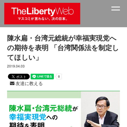
陳水扁・台湾元総統が幸福実現党へ
の期待を表明 「台湾関係法を制定し
てほしい」
2019.04.03
友達に教える