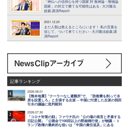
「神仏への信仰心を持つ国家 対 無神論・唯物論
国家」の対立で勝てる可能性はある - 大川隆法
総裁 講演Report
2021.12.24
まだ人類は救えるところにいます！ 私の言葉を
信じて、ついて来てください - 大川隆法総裁 講
演Report
記事ランキング
2026.08.01
1
【熊本地震】"クーラーなし避難所"で、「防衛費を削って冷
房を設置しろ」と主張する左派 ─ 中国に忖度した左派の我田
引水の議論に批判殺到
2026.07.30
2
「コロナ対策の顔」ファウチ氏の「公の場の発言と矛盾する
日記公開」「公聴会で100回以上の黙秘権行使」が物議 ─ ト
ランプ政権の最終的な狙いは「中国の責任追及」にある