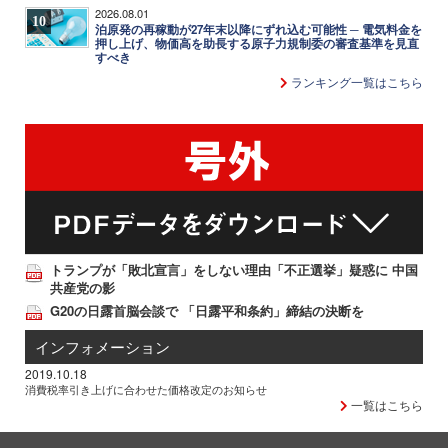
2026.08.01
10
泊原発の再稼動が27年末以降にずれ込む可能性 ─ 電気料金を
押し上げ、物価高を助長する原子力規制委の審査基準を見直
すべき
ランキング一覧はこちら
トランプが「敗北宣言」をしない理由「不正選挙」疑惑に 中国
共産党の影
G20の日露首脳会談で 「日露平和条約」締結の決断を
インフォメーション
2019.10.18
消費税率引き上げに合わせた価格改定のお知らせ
一覧はこちら