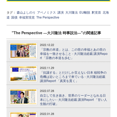
タグ：
森山よしのり
アベノミクス
講演
大川隆法
EU離脱
釈党首
北海
道
国債
幸福実現党
The Perspective
"The Perspective ―大川隆法 時事説法―"の関連記事
2022.12.22
「宗教の本道」とは、この世の幸福とあの世の
幸福を一致させること - 大川隆法総裁 講演Repo
rt 「宗教の本道を歩む」
2022.11.29
「抗議する」とだけしか言えない日本 核戦争の
危機は近いところまで来ている - 大川隆法総裁
講演Report 「真実を貫く」
2022.07.28
自立して生き抜き、世界のリーダーとなれる日
本にしたい - 大川隆法総裁 講演Report 「甘い人
生観の打破」
2022.01.28