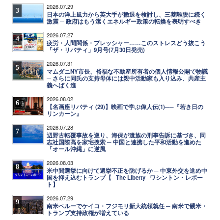
2026.07.29
3
日本の洋上風力から英大手が撤退を検討し、三菱離脱に続く
激震 ─ 政府はもう潔くエネルギー政策の転換を表明すべき
2026.07.27
4
疲労・人間関係・プレッシャー……このストレスどう抜こう
「ザ・リバティ」9月号(7月30日発売)
2026.07.31
5
マムダニNY市長、裕福な不動産所有者の個人情報公開で物議
─ さらに同氏の支持母体には親中活動家も入り込み、共産主
義へばく進
2026.08.02
6
【名画座リバティ (29)】映画で学ぶ偉人伝(1)──『若き日の
リンカーン』
2026.07.28
7
辺野古転覆事故を巡り、海保が遺族の刑事告訴に基づき、同
志社国際高を家宅捜索 ─ 中国と連携した平和活動を進めた
「オール沖縄」に逆風
2026.08.03
8
米中間選挙に向けて選挙不正を防げるか ─ 中東外交を進め中
国を抑え込むトランプ【─The Liberty─ワシントン・レポー
ト】
2026.07.29
9
南米ペルーでケイコ・フジモリ新大統領就任 ─ 南米で親米・
トランプ支持政権が増えている