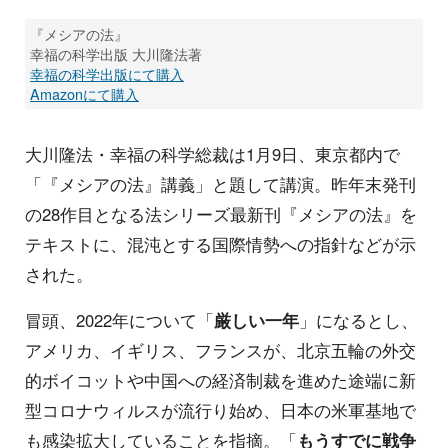
『メシアの法』
幸福の科学出版 大川隆法著
幸福の科学出版にて購入
Amazonにて購入
大川隆法・幸福の科学総裁は1月9日、東京都内で
「『メシアの法』講義」と題して講演。昨年末発刊
の28作目となる法シリーズ最新刊『メシアの法』を
テキストに、混沌とする国際情勢への指針などが示
された。
冒頭、2022年について「
厳しい一年
」になるとし、
アメリカ、イギリス、フランスが、北京五輪の外交
的ボイコットや中国への経済制裁を進めた途端に新
型コロナウィルスが流行り始め、日本の米軍基地で
も感染拡大していることを指摘。「
もうすでに戦争