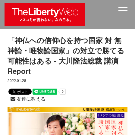
「神仏への信仰心を持つ国家 対 無
神論・唯物論国家」の対立で勝てる
可能性はある - 大川隆法総裁 講演
Report
2022.01.28
友達に教える