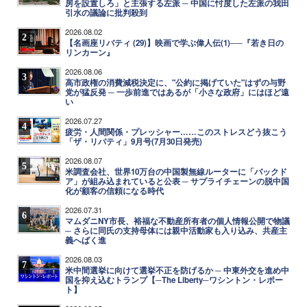
房を設置しろ」と主張する左派 ─ 中国に忖度した左派の我田
引水の議論に批判殺到
2026.08.02
2
【名画座リバティ (29)】映画で学ぶ偉人伝(1)──『若き日の
リンカーン』
2026.08.06
3
高市政権の消費減税決定に、"公約に掲げていた"はずの与野
党が猛反発 ─ 一歩前進ではあるが「小さな政府」にはほど遠
い
2026.07.27
4
疲労・人間関係・プレッシャー……このストレスどう抜こう
「ザ・リバティ」9月号(7月30日発売)
2026.08.07
5
米調査会社、世界10万台の中国製無線ルーターに「バックド
ア」が組み込まれていると公表 ─ サプライチェーンの脱中国
化が顧客の信頼になる時代
2026.07.31
6
マムダニNY市長、裕福な不動産所有者の個人情報公開で物議
─ さらに同氏の支持母体には親中活動家も入り込み、共産主
義へばく進
2026.08.03
7
米中間選挙に向けて選挙不正を防げるか ─ 中東外交を進め中
国を抑え込むトランプ【─The Liberty─ワシントン・レポー
ト】