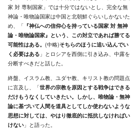
家 対 専制国家」では十分ではないとし、完全な無
神論・唯物論国家は中国と北朝鮮ぐらいしかないた
め、「
『神仏への信仰心を持っている国家 対 無神
論・唯物論国家』という、この対立であれば勝てる
可能性はある。
(中略)
そちらのほうに追い込んでい
く必要はある
」とロシアを西側に引き込み、中露を
分断すべきだと話した。
終盤、イスラム教、ユダヤ教、キリスト教の問題点
に言及し、「
世界の宗教を原因とする戦争はできる
だけもうなくしていきたい。しかし、唯物論・無神
論に基づいて人間を道具としてしか使わないような
思想に対しては、やはり徹底的に抵抗しなければい
けない
」と語った。