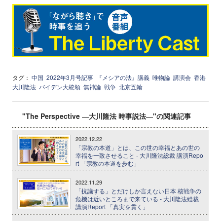
タグ：
中国
2022年3月号記事
『メシアの法』講義
唯物論
講演会
香港
大川隆法
バイデン大統領
無神論
戦争
北京五輪
"The Perspective ―大川隆法 時事説法―"の関連記事
2022.12.22
「宗教の本道」とは、この世の幸福とあの世の
幸福を一致させること - 大川隆法総裁 講演Repo
rt 「宗教の本道を歩む」
2022.11.29
「抗議する」とだけしか言えない日本 核戦争の
危機は近いところまで来ている - 大川隆法総裁
講演Report 「真実を貫く」