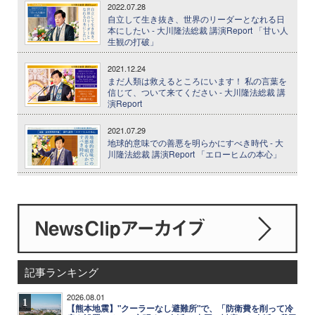
2022.07.28
自立して生き抜き、世界のリーダーとなれる日
本にしたい - 大川隆法総裁 講演Report 「甘い人
生観の打破」
2021.12.24
まだ人類は救えるところにいます！ 私の言葉を
信じて、ついて来てください - 大川隆法総裁 講
演Report
2021.07.29
地球的意味での善悪を明らかにすべき時代 - 大
川隆法総裁 講演Report 「エローヒムの本心」
記事ランキング
2026.08.01
1
【熊本地震】"クーラーなし避難所"で、「防衛費を削って冷