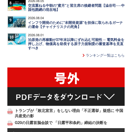
2026.08.05
8
交流重ねる中朝の"蜜月"と習主席の後継者問題【澁谷司──中
国包囲網の現在地】
2026.08.04
9
インフラ開発のために"未開発資源"を担保に取られるガーナ
の運命【チャイナリスクの死角】
2026.08.01
10
泊原発の再稼動が27年末以降にずれ込む可能性 ─ 電気料金を
押し上げ、物価高を助長する原子力規制委の審査基準を見直
すべき
ランキング一覧はこちら
トランプが「敗北宣言」をしない理由「不正選挙」疑惑に 中国
共産党の影
G20の日露首脳会談で 「日露平和条約」締結の決断を