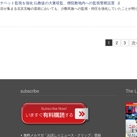
チベット監視を強化 仏教徒の大量収監、僧院敷地内への監視警察設置
注目が集まる北京五輪の直前においても、少数民族への監視・抑圧を強化していたことが明
1
2
3
次
subscribe
The L
無料メルマガ「お試し☆ニュース・クリップ」登録