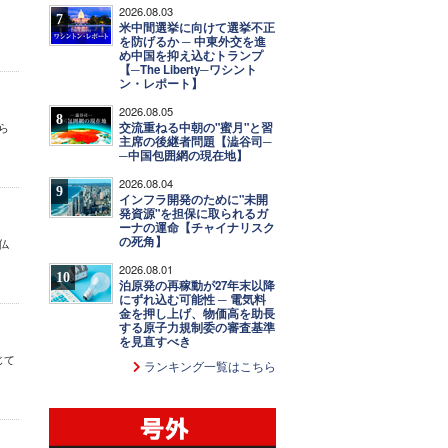
2026.08.03
。
7
米中間選挙に向けて選挙不正
を防げるか ─ 中東外交を進
め中国を抑え込むトランプ
【─The Liberty─ワシント
ン・レポート】
2026.08.05
8
交流重ねる中朝の"蜜月"と習
ら
主席の後継者問題【澁谷司─
─中国包囲網の現在地】
2026.08.04
9
インフラ開発のために"未開
発資源"を担保に取られるガ
ーナの運命【チャイナリスク
の死角】
仏
2026.08.01
10
泊原発の再稼動が27年末以降
にずれ込む可能性 ─ 電気料
金を押し上げ、物価高を助長
する原子力規制委の審査基準
を見直すべき
じて
ランキング一覧はこちら