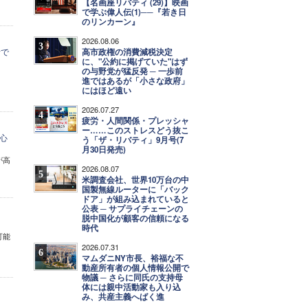
【名画座リバティ (29)】映画
で学ぶ偉人伝(1)──『若き日
のリンカーン』
2026.08.06
3
者で
高市政権の消費減税決定
に、"公約に掲げていた"はず
の与野党が猛反発 ─ 一歩前
進ではあるが「小さな政府」
にはほど遠い
2026.07.27
4
疲労・人間関係・プレッシャ
ー……このストレスどう抜こ
心
う「ザ・リバティ」9月号(7
月30日発売)
が高
2026.08.07
5
米調査会社、世界10万台の中
国製無線ルーターに「バック
ドア」が組み込まれていると
公表 ─ サプライチェーンの
脱中国化が顧客の信頼になる
時代
可能
2026.07.31
6
マムダニNY市長、裕福な不
動産所有者の個人情報公開で
物議 ─ さらに同氏の支持母
体には親中活動家も入り込
み、共産主義へばく進