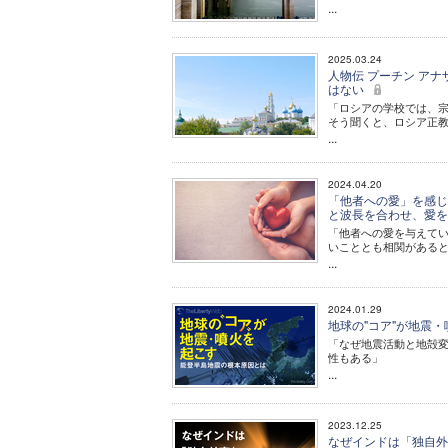
...
2025.03.24
人物伝 プーチン ア
はない
「ロシアの学校では、宗
そう聞くと、ロシア正
...
2024.04.20
「他者への愛」を感じ
と波長を合わせ、愛
「他者への愛を与えて
いこととも相関がある
...
2024.01.29
地球の"コア"が地震
「なぜ地震活動と地殻
性もある」
...
2023.12.25
なぜインドは「独自