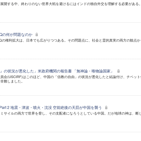
が展開する中、終わりのない世界大戦を避けるにはインドの独自外交を理解する必要がある
TQの何が問題なのか
TQの権利拡大は、日本でも広がりつつある。その問題点に、社会と霊的真実の両方の観点か
』の状況が悪化した」米政府機関の報告書 「無神論・唯物論国家」
員会(USCIRF)はこのほど、中国の「信教の自由」の状況が悪化したと結論付け、チベット
を非難しました。
 Part 2 地震・津波・噴火・沈没 空前絶後の天罰が中国を襲う
速ミサイルの両方で世界を脅し、その支配者になろうとしている中国。だが地球の神は、断