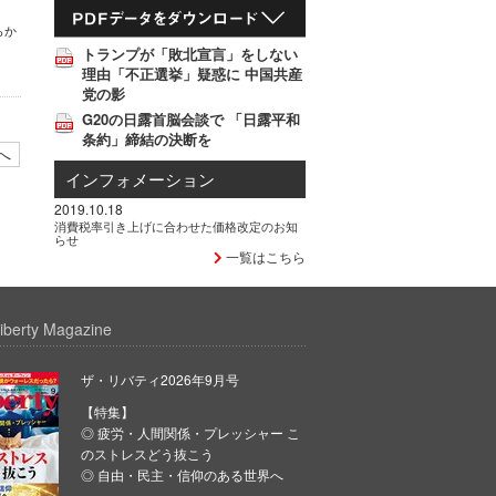
らか
トランプが「敗北宣言」をしない
理由「不正選挙」疑惑に 中国共産
党の影
G20の日露首脳会談で 「日露平和
条約」締結の決断を
へ
インフォメーション
2019.10.18
消費税率引き上げに合わせた価格改定のお知
らせ
一覧はこちら
iberty Magazine
ザ・リバティ2026年9月号
【特集】
◎ 疲労・人間関係・プレッシャー こ
のストレスどう抜こう
◎ 自由・民主・信仰のある世界へ