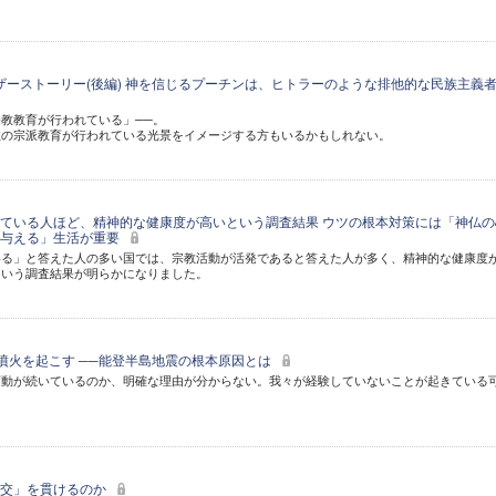
ナザーストーリー(後編) 神を信じるプーチンは、ヒトラーのような排他的な民族主義
教教育が行われている」──。
教の宗派教育が行われている光景をイメージする方もいるかもしれない。
ている人ほど、精神的な健康度が高いという調査結果 ウツの根本対策には「神仏の
を与える」生活が重要
いる」と答えた人の多い国では、宗教活動が活発であると答えた人が多く、精神的な健康度
という調査結果が明らかになりました。
・噴火を起こす ──能登半島地震の根本原因とは
変動が続いているのか、明確な理由が分からない。我々が経験していないことが起きている
外交」を貫けるのか