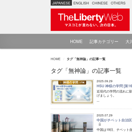
JAPANESE
ENGLISH
CHINESE
OTHERS
HOME
記事カテゴリー
大川
HOME
タグ「無神論」の記事一覧
タグ「無神論」の記事一覧
2025.09.29
HSU 神様の学問 [第
近現代の学問の流れに
げましょう。
...
2025.07.29
中国がチベット自治区
中国は19日、チベット