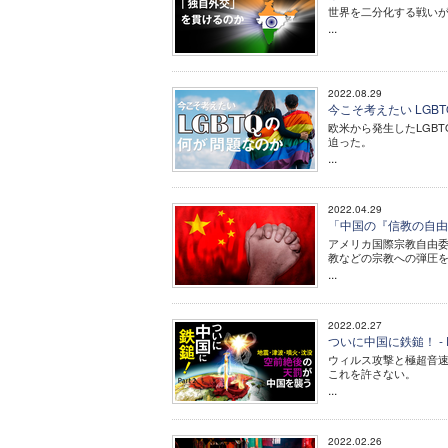
世界を二分化する戦い
...
2022.08.29
今こそ考えたい LGB
欧米から発生したLGB
迫った。
...
2022.04.29
「中国の『信教の自由
アメリカ国際宗教自由委
教などの宗教への弾圧
...
2022.02.27
ついに中国に鉄鎚！ -
ウィルス攻撃と極超音
これを許さない。
...
2022.02.26