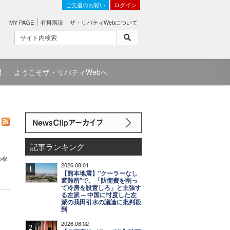
ご支援のお願い
ログイン
MY PAGE
有料購読
ザ・リバティWebについて
問
ようこそザ・リバティWebへ
記事ランキング
つ挙
2026.08.01
1
【熊本地震】"クーラーなし
避難所"で、「防衛費を削っ
て冷房を設置しろ」と主張す
る左派 ─ 中国に忖度した左
派の我田引水の議論に批判殺
到
2026.08.02
2