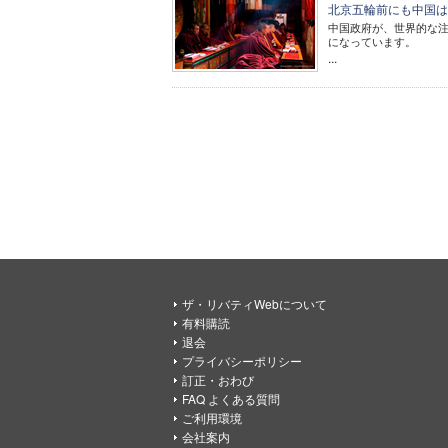
北京五輪前にも中国は
中国政府が、世界的な
になっています。
...
ザ・リバティWebについて
有料購読
退会
プライバシーポリシー
訂正・おわび
FAQ よくある質問
ご利用環境
会社案内