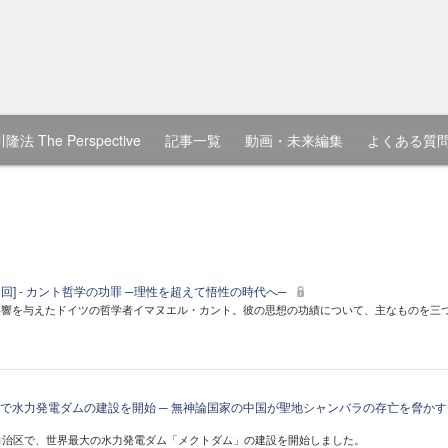
隆法 The Perspective
記事一覧
動画・未来編集
よくある質
16回] - カント哲学の功罪 ─理性を超えて悟性の時代へ─
影響を与えたドイツの哲学者イマヌエル・カント。彼の思想の功績について、主なものを三
で水力発電ダムの建設を開始 ─ 無神論国家の中国が聖地シャンバラの存亡を脅かす
自治区で、世界最大の水力発電ダム「メクトダム」の建設を開始しました。