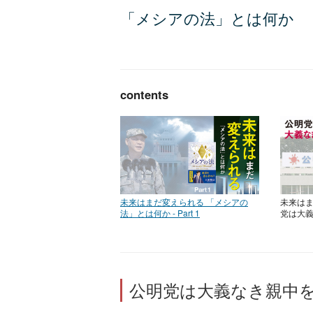
「メシアの法」とは何か
contents
未来はまだ変えられる 「メシアの
未来はまだ
法」とは何か - Part 1
党は大
公明党は大義なき親中