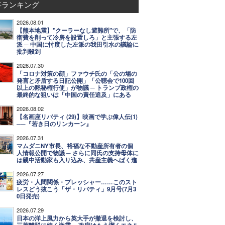
事ランキング
2026.08.01
【熊本地震】"クーラーなし避難所"で、「防
衛費を削って冷房を設置しろ」と主張する左
派 ─ 中国に忖度した左派の我田引水の議論に
批判殺到
2026.07.30
「コロナ対策の顔」ファウチ氏の「公の場の
発言と矛盾する日記公開」「公聴会で100回
以上の黙秘権行使」が物議 ─ トランプ政権の
最終的な狙いは「中国の責任追及」にある
2026.08.02
【名画座リバティ (29)】映画で学ぶ偉人伝(1)
──『若き日のリンカーン』
2026.07.31
マムダニNY市長、裕福な不動産所有者の個
人情報公開で物議 ─ さらに同氏の支持母体に
は親中活動家も入り込み、共産主義へばく進
2026.07.27
疲労・人間関係・プレッシャー……このスト
レスどう抜こう「ザ・リバティ」9月号(7月3
0日発売)
2026.07.29
日本の洋上風力から英大手が撤退を検討し、