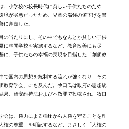
は、小学校の校長時代に貧しい子供たちのため
環境が劣悪だったため、児童の湯銭の値下げを警
善に奔走した。
目の当たりにし、その中でもなんとか貧しい子供
夏に林間学校を実施するなど、教育改善にも尽
基に、子供たちの幸福の実現を目指した「創価教
中で国内の思想を統制する流れが強くなり、その
価教育学会」にも及んだ。牧口氏は政府の思想統
結果、治安維持法および不敬罪で投獄され、牧口
学会は、権力による弾圧から人権を守ることを理
人権の尊重」を明記するなど、まさしく「人権の