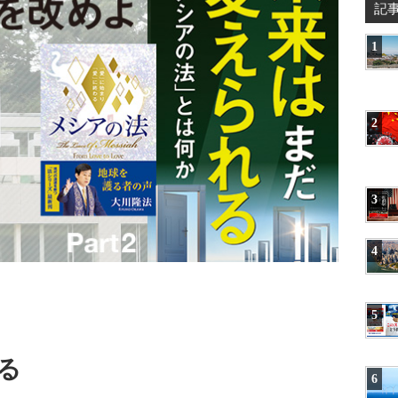
記
1
2
3
4
5
る
6