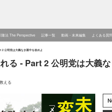
隆法 The Perspective
記事一覧
動画・未来編集
よくある質
rt 2 公明党は大義なき親中を改めよ
る - Part 2 公明党は大
教える