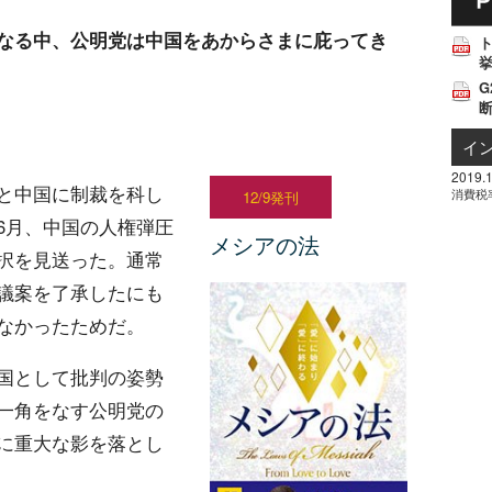
なる中、公明党は中国をあからさまに庇ってき
挙
G
イ
2019.1
と中国に制裁を科し
消費税
12/9発刊
6月、中国の人権弾圧
メシアの法
択を見送った。通常
議案を了承したにも
なかったためだ。
国として批判の姿勢
一角をなす公明党の
に重大な影を落とし