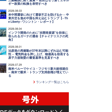
三菱離脱に続く激震 ─ 政府はもう潔くエネル
ギー政策の転換を表明すべき
2026.08.03
米中間選挙に向けて選挙不正を防げるか ─ 中
東外交を進め中国を抑え込むトランプ【─Th
e Liberty─ワシントン・レポート】
2026.08.04
インフラ開発のために"未開発資源"を担保に
取られるガーナの運命【チャイナリスクの死
角】
2026.08.01
泊原発の再稼動が27年末以降にずれ込む可能
性 ─ 電気料金を押し上げ、物価高を助長する
原子力規制委の審査基準を見直すべき
2026.07.29
南米ペルーでケイコ・フジモリ新大統領就任
─ 南米で親米・トランプ支持政権が増えてい
る
ランキング一覧はこちら