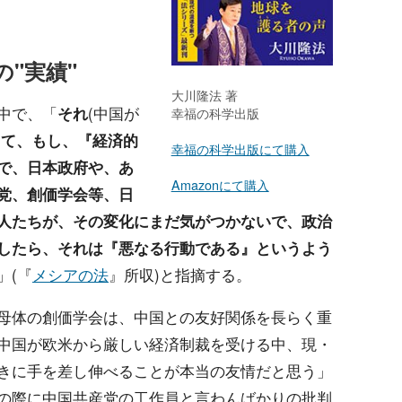
"実績"
大川隆法 著
中で、「
それ
(中国が
幸福の科学出版
して、もし、『経済的
幸福の科学出版にて購入
で、日本政府や、あ
Amazonにて購入
党、創価学会等、日
人たちが、その変化にまだ気がつかないで、政治
したら、それは『悪なる行動である』というよう
」(『
メシアの法
』所収)と指摘する。
母体の創価学会は、中国との友好関係を長らく重
中国が欧米から厳しい経済制裁を受ける中、現・
きに手を差し伸べることが本当の友情だと思う」
の際に中国共産党の工作員と言わんばかりの批判