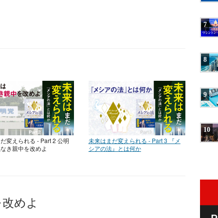
7
8
9
10
変えられる - Part 2 公明
未来はまだ変えられる - Part 3 『メ
義なき親中を改めよ
シアの法』とは何か
を改めよ