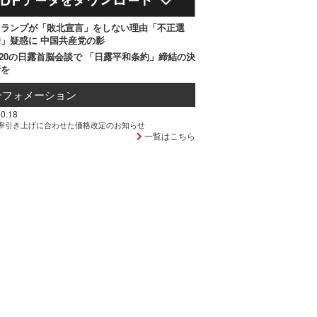
トランプが「敗北宣言」をしない理由「不正選
」疑惑に 中国共産党の影
20の日露首脳会談で 「日露平和条約」締結の決
断を
ンフォメーション
0.18
率引き上げに合わせた価格改定のお知らせ
一覧はこちら