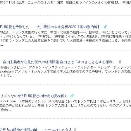
2018年11月号記事 ニュースのミカタ 1 国際 岐路に立つドイツのメルケル首相 EU、中国
.
EU離脱も予測した――大川隆法の未来分析2020【国内政治編】
の経済、トランプ政権の行く末に、中国・北朝鮮の動向――。数年後、時代がどうなってい
くい時代となっている。 本欄では、26年前にイギリスのEU離脱を、2年前に朴槿惠・韓
1年前にトランプ氏の大統領就任を予想していた大川隆法・幸福の科学総裁による、予想的
..
 - 自由主義者から見た現代の経済問題 自由とは「すべきことをする権利」
来日特別インタビュー アクトン・インスティテュート・ディレクター キショア・ジェヤバラ
re Jayabalan) アメリカ・ミシガン大学で政治学および経済学の学位を取得。ワシントンの労働
して...
リズムなのか? EU離脱との比較で読み解く
 / Shutterstock.com 《本欄のポイント》 米大統領選においてトランプ氏は「ポピュリスト」と批
層階級の声が拾われた珍しい事例 トランプ人気はポピュリズムなのではない。今のアメリカ
bs...
助努力の精神が成否の鍵 - ニュースのミカタ 3