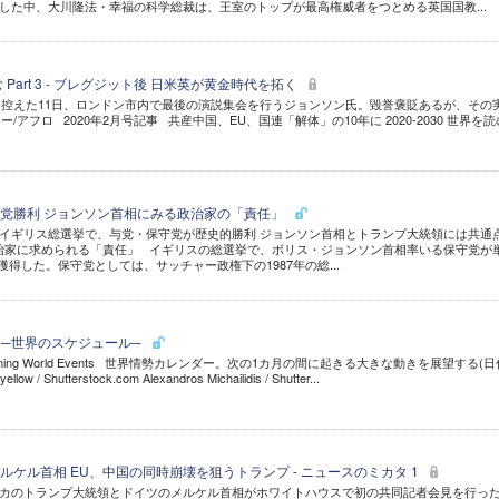
した中、大川隆法・幸福の科学総裁は、王室のトップが最高権威者をつとめる英国国教...
読む Part 3 - ブレグジット後 日米英が黄金時代を拓く
控えた11日、ロンドン市内で最後の演説集会を行うジョンソン氏。毀誉褒貶あるが、その
/アフロ 2020年2月号記事 共産中国、EU、国連「解体」の10年に 2020-2030 世界を
党勝利 ジョンソン首相にみる政治家の「責任」
イギリス総選挙で、与党・保守党が歴史的勝利 ジョンソン首相とトランプ大統領には共通
治家に求められる「責任」 イギリスの総選挙で、ボリス・ジョンソン首相率いる保守党が
獲得した。保守党としては、サッチャー政権下の1987年の総...
vents ─世界のスケジュール─
ming World Events 世界情勢カレンダー。次の1カ月の間に起きる大きな動きを展望する(日
 Shutterstock.com Alexandros Michailidis / Shutter...
ケル首相 EU、中国の同時崩壊を狙うトランプ - ニュースのミカタ 1
アメリカのトランプ大統領とドイツのメルケル首相がホワイトハウスで初の共同記者会見を行っ