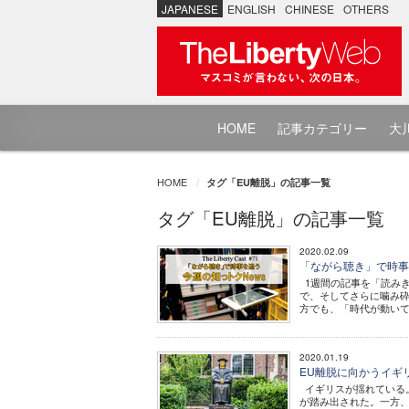
JAPANESE
ENGLISH
CHINESE
OTHERS
HOME
記事カテゴリー
大川
HOME
タグ「EU離脱」の記事一覧
タグ「EU離脱」の記事一覧
2020.02.09
「ながら聴き」で時事
1週間の記事を「読み
で、そしてさらに噛み
方でも、「時代が動いて
2020.01.19
EU離脱に向かうイギ
イギリスが揺れている
が踏み出された。一方