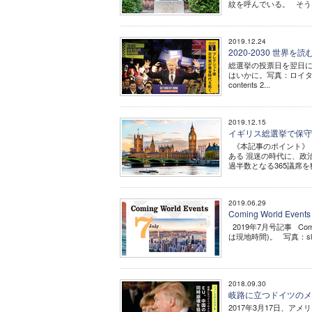
紋を呼んでいる。 そう
2019.12.24
2020-2030 世界を
総選挙の投票日を翌日に
はいかに。写真：ロイター
contents 2...
2019.12.15
イギリス総選挙で保守
《本記事のポイント》 
ある 混迷の時代に、政
過半数となる365議席を
2019.06.29
Coming World E
2019年7月号記事 Co
は現地時間)。 写真：slyellow /
2018.09.30
岐路に立つドイツのメル
2017年3月17日、