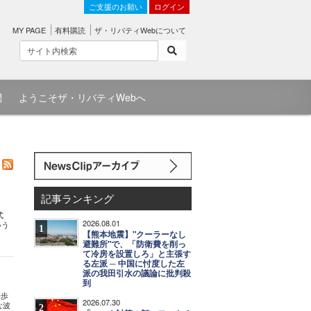
ご支援のお願い
ログイン
MY PAGE
有料購読
ザ・リバティWebについて
問
ようこそザ・リバティWebへ
記事ランキング
式
2026.08.01
いう
1
【熊本地震】"クーラーなし
避難所"で、「防衛費を削っ
て冷房を設置しろ」と主張す
る左派 ─ 中国に忖度した左
派の我田引水の議論に批判殺
到
一歩
2026.07.30
な波
2