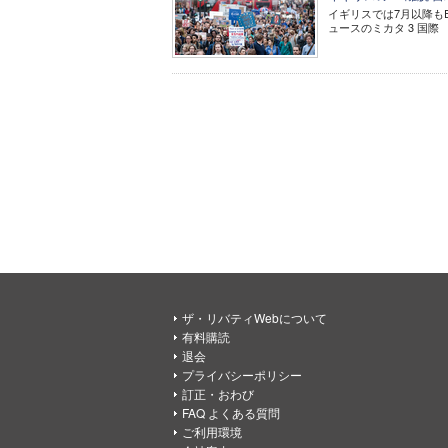
イギリスでは7月以降もE
ュースのミカタ 3 国際
ザ・リバティWebについて
有料購読
退会
プライバシーポリシー
訂正・おわび
FAQ よくある質問
ご利用環境