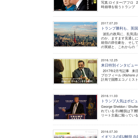
写真:ロイター/アフロ 
時崩壊を狙うトランプ ..
2017.07.20
トランプ勝利も、英国
波乱の政局に、乱気流
のか、ますます見通しに
統領の辞任劇を、そして
の実績と、これからの「.
2016.12.25
来日特別インタビュー
2017年2月号記事 
プロフィール (Kisho
計局で国際エコノミストと
2016.11.03
トランプ人気はポピュ
George Sheldon
れている EU離脱は下
リート主義に陥っている &n
2016.07.30
イギリスのEU離脱 自