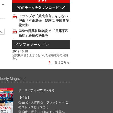
 ニ
トランプが「敗北宣言」をしない
理由「不正選挙」疑惑に 中国共産
党の影
G20の日露首脳会談で 「日露平和
へ
条約」締結の決断を
インフォメーション
2019.10.18
消費税率引き上げに合わせた価格改定のお知
らせ
一覧はこちら
iberty Magazine
ザ・リバティ2026年9月号
【特集】
◎ 疲労・人間関係・プレッシャー こ
のストレスどう抜こう
◎ 自由・民主・信仰のある世界へ