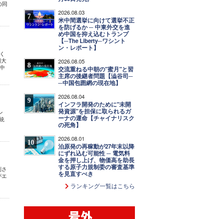
の同
2026.08.03
7
米中間選挙に向けて選挙不正
を防げるか ─ 中東外交を進
め中国を抑え込むトランプ
【─The Liberty─ワシント
ン・レポート】
く
国大
2026.08.05
8
中
交流重ねる中朝の"蜜月"と習
主席の後継者問題【澁谷司─
─中国包囲網の現在地】
2026.08.04
9
インフラ開発のために"未開
発資源"を担保に取られるガ
ン
ーナの運命【チャイナリスク
統
の死角】
2026.08.01
10
泊原発の再稼動が27年末以降
にずれ込む可能性 ─ 電気料
金を押し上げ、物価高を助長
する原子力規制委の審査基準
判さ
を見直すべき
がエ
ランキング一覧はこちら