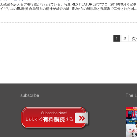
U残留を訴えるデモ行進が行われている。写真:REX FEATURES/アフロ 2016年9月号記事
 イギリスのEU離脱 自助努力の精神が成否の鍵 EUからの離脱派と残留派で二分された国...
1
2
次
subscribe
The L