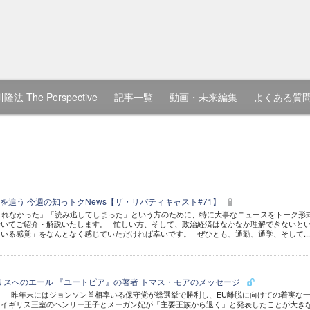
隆法 The Perspective
記事一覧
動画・未来編集
よくある質
を追う 今週の知っトクNews【ザ・リバティキャスト#71】
きれなかった」「読み逃してしまった」という方のために、特に大事なニュースをトーク形
砕いてご紹介・解説いたします。 忙しい方、そして、政治経済はなかなか理解できないと
いる感覚」をなんとなく感じていただければ幸いです。 ぜひとも、通勤、通学、そして...
リスへのエール 『ユートピア』の著者 トマス・モアのメッセージ
。 昨年末にはジョンソン首相率いる保守党が総選挙で勝利し、EU離脱に向けての着実な
、イギリス王室のヘンリー王子とメーガン妃が「主要王族から退く」と発表したことが大き