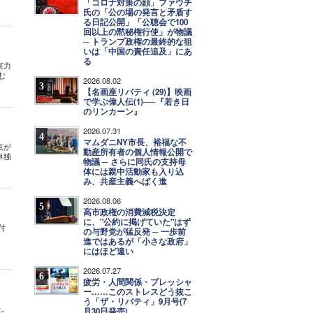
「コロナ対策の顔」ファウチ
氏の「公の場の発言と矛盾す
る日記公開」「公聴会で100
回以上の黙秘権行使」が物議
─ トランプ政権の最終的な狙
いは「中国の責任追及」にあ
る
実力
読む
2026.08.02
3
【名画座リバティ (29)】映画
で学ぶ偉人伝(1)──『若き日
のリンカーン』
2026.07.31
4
マムダニNY市長、裕福な不
点が
動産所有者の個人情報公開で
単独
物議 ─ さらに同氏の支持母
体には親中活動家も入り込
み、共産主義へばく進
2026.08.06
5
高市政権の消費減税決定
に、"公約に掲げていた"はず
付
の与野党が猛反発 ─ 一歩前
進ではあるが「小さな政府」
にはほど遠い
2026.07.27
6
疲労・人間関係・プレッシャ
ー……このストレスどう抜こ
う「ザ・リバティ」9月号(7
た。
月30日発売)