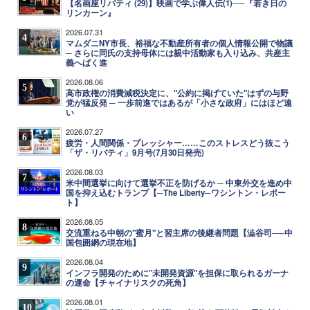
【名画座リバティ (29)】映画で学ぶ偉人伝(1)──『若き日の
リンカーン』
2026.07.31
4
マムダニNY市長、裕福な不動産所有者の個人情報公開で物議
─ さらに同氏の支持母体には親中活動家も入り込み、共産主
義へばく進
2026.08.06
5
高市政権の消費減税決定に、"公約に掲げていた"はずの与野
党が猛反発 ─ 一歩前進ではあるが「小さな政府」にはほど遠
い
2026.07.27
6
疲労・人間関係・プレッシャー……このストレスどう抜こう
「ザ・リバティ」9月号(7月30日発売)
2026.08.03
7
米中間選挙に向けて選挙不正を防げるか ─ 中東外交を進め中
国を抑え込むトランプ【─The Liberty─ワシントン・レポー
ト】
2026.08.05
8
交流重ねる中朝の"蜜月"と習主席の後継者問題【澁谷司──中
国包囲網の現在地】
2026.08.04
9
インフラ開発のために"未開発資源"を担保に取られるガーナ
の運命【チャイナリスクの死角】
2026.08.01
10