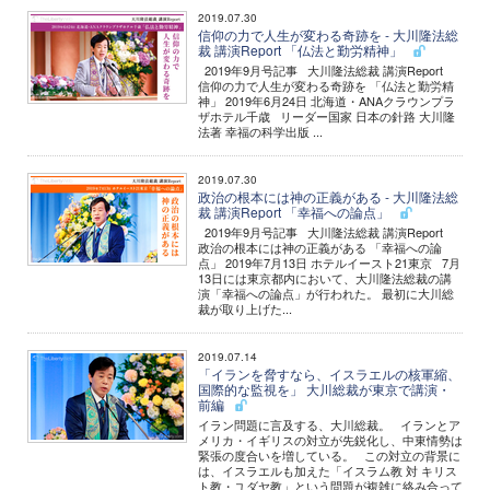
2019.07.30
信仰の力で人生が変わる奇跡を - 大川隆法総
裁 講演Report 「仏法と勤労精神」
2019年9月号記事 大川隆法総裁 講演Report
信仰の力で人生が変わる奇跡を 「仏法と勤労精
神」 2019年6月24日 北海道・ANAクラウンプラ
ザホテル千歳 リーダー国家 日本の針路 大川隆
法著 幸福の科学出版 ...
2019.07.30
政治の根本には神の正義がある - 大川隆法総
裁 講演Report 「幸福への論点」
2019年9月号記事 大川隆法総裁 講演Report
政治の根本には神の正義がある 「幸福への論
点」 2019年7月13日 ホテルイースト21東京 7月
13日には東京都内において、大川隆法総裁の講
演「幸福への論点」が行われた。 最初に大川総
裁が取り上げた...
2019.07.14
「イランを脅すなら、イスラエルの核軍縮、
国際的な監視を」 大川総裁が東京で講演・
前編
イラン問題に言及する、大川総裁。 イランとア
メリカ・イギリスの対立が先鋭化し、中東情勢は
緊張の度合いを増している。 この対立の背景に
は、イスラエルも加えた「イスラム教 対 キリス
ト教・ユダヤ教」という問題が複雑に絡み合って