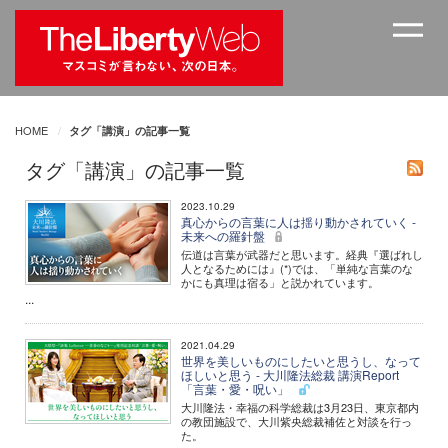
HOME
タグ「講演」の記事一覧
タグ「講演」の記事一覧
2023.10.29
真心からの言葉に人は揺り動かされていく -
未来への羅針盤
伝道は言葉が武器だと思います。経典『選ばれし
人となるためには』(*)では、「単純な言葉のな
かにも真理は宿る」と説かれています。
...
2021.04.29
世界を美しいものにしたいと思うし、なって
ほしいと思う - 大川隆法総裁 講演Report
「言葉・愛・呪い」
大川隆法・幸福の科学総裁は3月23日、東京都内
の教団施設で、大川紫央総裁補佐と対談を行っ
た。