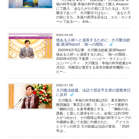
福の科学出版 幸福の科学出版にて購入 Amazon
にて購入 「あなたがたの前に立ちたるは、大川
隆法であって、大川隆法ではない」 「あなた方
の前に立ち、永遠の真理を語るは、エル・カンタ
ーレである──」 &nb...
2020.04.30
徳ある人材へと成長するために - 大川隆法総
裁 講演Report 「徳への階段」
2020年6月号記事 大川隆法総裁 講演Report
徳ある人材へと成長するために 「徳への階段」
2020年4月5日 千葉県・ハッピー・サイエンス・
ユニバーシティ 大川隆法・幸福の科学総裁が4
月5日、同教団が運営する高等宗教研究機関ハッ
ピー...
2020.01.06
大川隆法総裁、法話で習近平主席の国賓来日
に反対
大川隆法・幸福の科学総裁は5日、東京都内の
教団施設「東京正心館」で、法シリーズ最新刊
『鋼鉄の法』を参考書籍とする、「『鋼鉄の法』
講義」と題した講演を行った。会場には約1200
人がつめかけ、その模様は幸福の科学グループの
中継網を通じて全国に中継された。 アメリカ
とイランの対立 大川総裁は法話の冒頭、「2020
年は...