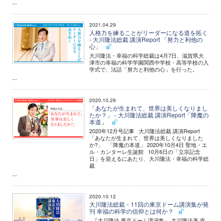
...
2021.04.29
人格力を練ることがリーダーになる道を拓く
- 大川隆法総裁 講演Report 「努力と利他の
心」
大川隆法・幸福の科学総裁は4月7日、滋賀県大
津市の幸福の科学学園関西中学校・高等学校の入
学式で、法話「努力と利他の心」を行った。
...
2020.10.29
「あなたが生まれて、世界は美しくなりまし
たか？」 - 大川隆法総裁 講演Report「降魔の
本道」
2020年12月号記事 大川隆法総裁 講演Report
「あなたが生まれて、世界は美しくなりました
か?」 「降魔の本道」 2020年10月4日 聖地・エ
ル・カンターレ生誕館 10月6日の「立宗記念
日」を迎えるにあたり、大川隆法・幸福の科学総
裁
...
2020.10.12
大川隆法総裁・11回の東京ドーム講演集が発
刊 幸福の科学の信仰とは何か？
『大川隆法 東京ドーム講演集』 大川隆法著 幸