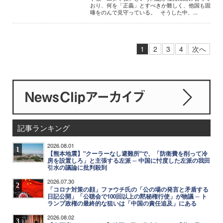
おり、何を「正義」とすべきか難しく、他国も固
唾をのんで見守っている。 そうした中、...
1
2
3
4
次へ
記事ランキング
2026.08.01
1
【熊本地震】"クーラーなし避難所"で、「防衛費を削って冷
房を設置しろ」と主張する左派 ─ 中国に忖度した左派の我田
引水の議論に批判殺到
2026.07.30
2
「コロナ対策の顔」ファウチ氏の「公の場の発言と矛盾する
日記公開」「公聴会で100回以上の黙秘権行使」が物議 ─ ト
ランプ政権の最終的な狙いは「中国の責任追及」にある
2026.08.02
3