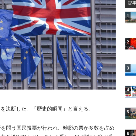
記
1
2
3
4
」を決断した。「歴史的瞬間」と言える。
5
賛否を問う国民投票が行われ、離脱の票が多数を占め
6