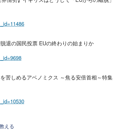
em_id=11486
EU脱退の国民投票 EUの終わりの始まりか
em_id=9698
 - 家計を苦しめるアベノミクス ～焦る安倍首相～特集
em_id=10530
教える