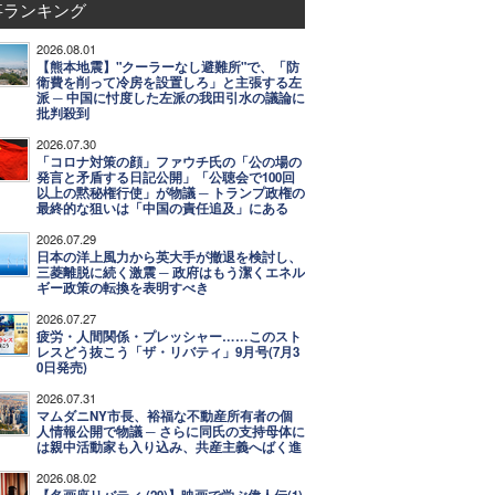
事ランキング
2026.08.01
【熊本地震】"クーラーなし避難所"で、「防
衛費を削って冷房を設置しろ」と主張する左
派 ─ 中国に忖度した左派の我田引水の議論に
批判殺到
2026.07.30
「コロナ対策の顔」ファウチ氏の「公の場の
発言と矛盾する日記公開」「公聴会で100回
以上の黙秘権行使」が物議 ─ トランプ政権の
最終的な狙いは「中国の責任追及」にある
2026.07.29
日本の洋上風力から英大手が撤退を検討し、
三菱離脱に続く激震 ─ 政府はもう潔くエネル
ギー政策の転換を表明すべき
2026.07.27
疲労・人間関係・プレッシャー……このスト
レスどう抜こう「ザ・リバティ」9月号(7月3
0日発売)
2026.07.31
マムダニNY市長、裕福な不動産所有者の個
人情報公開で物議 ─ さらに同氏の支持母体に
は親中活動家も入り込み、共産主義へばく進
2026.08.02