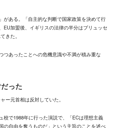
」がある。「自主的な判断で国家政策を決めて行
、EU加盟後、イギリスの法律の半分はブリュッセ
れてきた。
つつあったことへの危機意識や不満が積み重な
対だった
チャー元首相は反対していた。
校で1988年に行った演説で、「ECは理想主義
国の自由を奪うものだ」という主旨のことを述べ