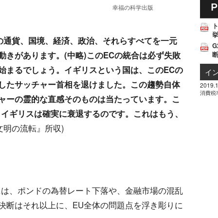
幸福の科学出版
挙
の通貨、国境、経済、政治、それらすべてを一元
G
きがあります。(中略)このECの統合は必ず失敗
始まるでしょう。イギリスという国は、このECの
イ
したサッチャー首相を退けました。この趨勢自体
2019.1
消費税
ャーの霊的な直感そのものは当たっています。こ
、イギリスは確実に衰退するのです。これはもう、
文明の流転』所収)
には、ポンドの為替レート下落や、金融市場の混乱
決断はそれ以上に、EU全体の問題点を浮き彫りに