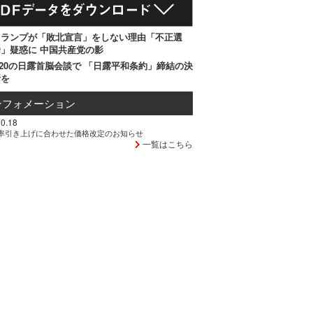
トランプが「敗北宣言」をしない理由「不正選
」疑惑に 中国共産党の影
20の日露首脳会談で 「日露平和条約」締結の決
断を
ンフォメーション
0.18
率引き上げに合わせた価格改定のお知らせ
一覧はこちら