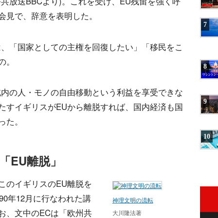
共放送BBCより)。これを受け、EU残留を強く呼
会見で、辞意を表明した。
7
は、「国家としての主権を回復したい」「移民をこ
の。
8
域内の人・モノの自由移動という利益を享受できな
9
たすイギリスがEUから離脱すれば、国内経済も国
った。
10
「EU離脱」
このイギリスのEU離脱を
90年12月に行なわれた講
神理文明の流転
お、文中のECは「欧州共
大川隆法著