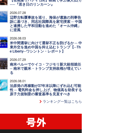
【名画座リバティ (29)】映画で学ぶ偉人伝(1)
──『若き日のリンカーン』
2026.07.28
辺野古転覆事故を巡り、海保が遺族の刑事告
訴に基づき、同志社国際高を家宅捜索 ─ 中国
と連携した平和活動を進めた「オール沖縄」
に逆風
2026.08.03
米中間選挙に向けて選挙不正を防げるか ─ 中
東外交を進め中国を抑え込むトランプ【─Th
e Liberty─ワシントン・レポート】
2026.07.29
南米ペルーでケイコ・フジモリ新大統領就任
─ 南米で親米・トランプ支持政権が増えてい
る
2026.08.01
泊原発の再稼動が27年末以降にずれ込む可能
性 ─ 電気料金を押し上げ、物価高を助長する
原子力規制委の審査基準を見直すべき
ランキング一覧はこちら