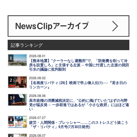
記事ランキング
2026.08.01
1
【熊本地震】"クーラーなし避難所"で、「防衛費を削って冷
房を設置しろ」と主張する左派 ─ 中国に忖度した左派の我田
引水の議論に批判殺到
2026.08.02
2
【名画座リバティ (29)】映画で学ぶ偉人伝(1)──『若き日の
リンカーン』
2026.08.06
3
高市政権の消費減税決定に、"公約に掲げていた"はずの与野
党が猛反発 ─ 一歩前進ではあるが「小さな政府」にはほど遠
い
2026.07.27
4
疲労・人間関係・プレッシャー……このストレスどう抜こう
「ザ・リバティ」9月号(7月30日発売)
2026.08.07