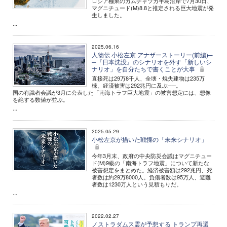
ロシア極東のカムチャツカ半島沿岸で7月30日、
マグニチュード(M)8.8と推定される巨大地震が発
生しました。
...
2025.06.16
人物伝 小松左京 アナザーストーリー(前編)─
─『日本沈没』のシナリオを外す「新しいシ
ナリオ」を自分たちで書くことが大事
直接死は29万8千人、全壊・焼失建物は235万
棟、経済被害は292兆円に及ぶ──。
国の有識者会議が3月に公表した「南海トラフ巨大地震」の被害想定には、想像
を絶する数値が並ぶ。
...
2025.05.29
小松左京が描いた戦慄の「未来シナリオ」
今年3月末、政府の中央防災会議はマグニチュー
ド(M)9級の「南海トラフ地震」について新たな
被害想定をまとめた。経済被害額は292兆円、死
者数は約29万8000人。負傷者数は95万人、避難
者数は1230万人という見積もりだ。
...
2022.02.27
ノストラダムス霊が予想する トランプ再選