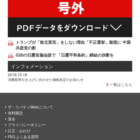
トランプが「敗北宣言」をしない理由「不正選挙」疑惑に 中国
共産党の影
G20の日露首脳会談で 「日露平和条約」締結の決断を
インフォメーション
2019.10.18
消費税率引き上げに合わせた価格改定のお知らせ
一覧はこちら
ザ・リバティWebについて
有料購読
退会
プライバシーポリシー
訂正・おわび
FAQ よくある質問