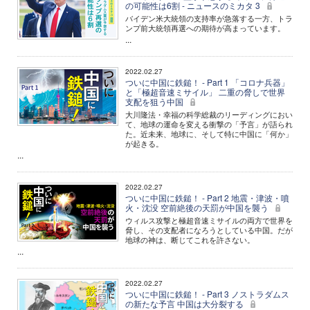
の可能性は6割 - ニュースのミカタ 3
バイデン米大統領の支持率が急落する一方、トラ
ンプ前大統領再選への期待が高まっています。
...
2022.02.27
ついに中国に鉄鎚！ - Part 1 「コロナ兵器」
と「極超音速ミサイル」 二重の脅しで世界
支配を狙う中国
大川隆法・幸福の科学総裁のリーディングにおい
て、地球の運命を変える衝撃の「予言」が語られ
た。近未来、地球に、そして特に中国に「何か」
が起きる。
...
2022.02.27
ついに中国に鉄鎚！ - Part 2 地震・津波・噴
火・沈没 空前絶後の天罰が中国を襲う
ウィルス攻撃と極超音速ミサイルの両方で世界を
脅し、その支配者になろうとしている中国。だが
地球の神は、断じてこれを許さない。
...
2022.02.27
ついに中国に鉄鎚！ - Part 3 ノストラダムス
の新たな予言 中国は大分裂する