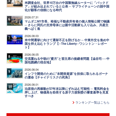
5
米調査会社、世界10万台の中国製無線ルーターに「バックド
ア」が組み込まれていると公表 ─ サプライチェーンの脱中国
化が顧客の信頼になる時代
2026.07.31
6
マムダニNY市長、裕福な不動産所有者の個人情報公開で物議
─ さらに同氏の支持母体には親中活動家も入り込み、共産主
義へばく進
2026.08.03
7
米中間選挙に向けて選挙不正を防げるか ─ 中東外交を進め中
国を抑え込むトランプ【─The Liberty─ワシントン・レポー
ト】
2026.08.05
8
交流重ねる中朝の"蜜月"と習主席の後継者問題【澁谷司──中
国包囲網の現在地】
2026.08.04
9
インフラ開発のために"未開発資源"を担保に取られるガーナ
の運命【チャイナリスクの死角】
2026.08.01
10
泊原発の再稼動が27年末以降にずれ込む可能性 ─ 電気料金を
押し上げ、物価高を助長する原子力規制委の審査基準を見直
すべき
ランキング一覧はこちら