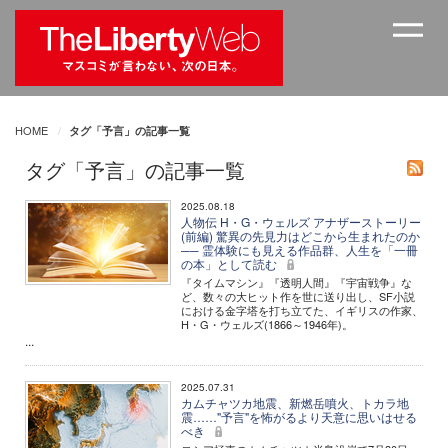
HOME
タグ「予言」の記事一覧
タグ「予言」の記事一覧
2025.08.18
人物伝 H・G・ウェルズ アナザーストーリー
(前編) 驚異の先見力はどこから生まれたのか
── 霊体験にも見える作品群、人生を「一冊
の本」として読む
『タイムマシン』『透明人間』『宇宙戦争』な
ど、数々の大ヒット作を世に送り出し、SF小説
における金字塔を打ち立てた、イギリスの作家、
H・G・ウェルズ(1866～1946年)。
...
2025.07.31
カムチャツカ地震、新燃岳噴火、トカラ地
震……"予言"を怖がるより天意に思いはせる
べき