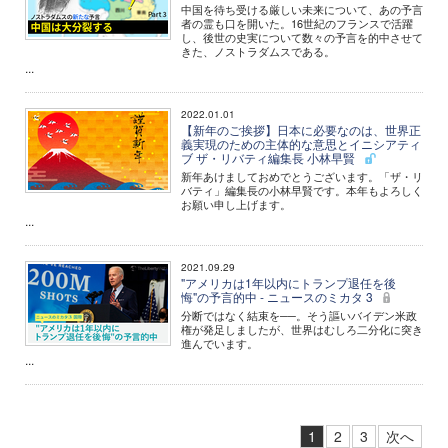
中国を待ち受ける厳しい未来について、あの予言
者の霊も口を開いた。16世紀のフランスで活躍
し、後世の史実について数々の予言を的中させて
きた、ノストラダムスである。
...
2022.01.01
【新年のご挨拶】日本に必要なのは、世界正
義実現のための主体的な意思とイニシアティ
ブ ザ・リバティ編集長 小林早賢
新年あけましておめでとうございます。「ザ・リ
バティ」編集長の小林早賢です。本年もよろしく
お願い申し上げます。
...
2021.09.29
"アメリカは1年以内にトランプ退任を後
悔"の予言的中 - ニュースのミカタ 3
分断ではなく結束を──。そう謳いバイデン米政
権が発足しましたが、世界はむしろ二分化に突き
進んでいます。
...
1
2
3
次へ