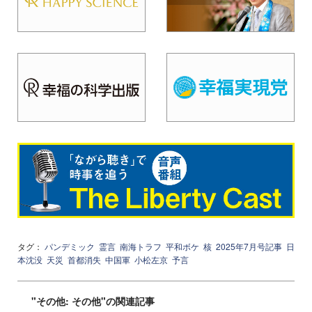
タグ：
パンデミック
霊言
南海トラフ
平和ボケ
核
2025年7月号記事
日
本沈没
天災
首都消失
中国軍
小松左京
予言
"その他: その他"の関連記事