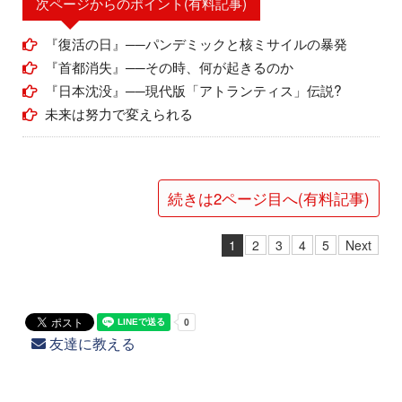
次ページからのポイント(有料記事)
『復活の日』──パンデミックと核ミサイルの暴発
『首都消失』──その時、何が起きるのか
『日本沈没』──現代版「アトランティス」伝説?
未来は努力で変えられる
続きは2ページ目へ(有料記事)
1
2
3
4
5
Next
友達に教える