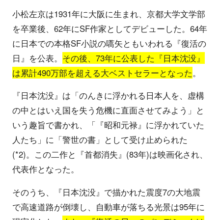
小松左京は1931年に大阪に生まれ、京都大学文学部
を卒業後、62年にSF作家としてデビューした。64年
に日本での本格SF小説の嚆矢ともいわれる『復活の
日』を公表。
その後、73年に公表した『日本沈没』
は累計490万部を超える大ベストセラーとなった
。
『日本沈没』は「のんきに浮かれる日本人を、虚構
の中とはいえ国を失う危機に直面させてみよう」と
いう趣旨で書かれ、「『昭和元禄』に浮かれていた
人たち」に「警世の書」として受け止められた
(*2)。この二作と『首都消失』(83年)は映画化され、
代表作となった。
そのうち、『日本沈没』で描かれた震度7の大地震
で高速道路が倒壊し、自動車が落ちる光景は95年に