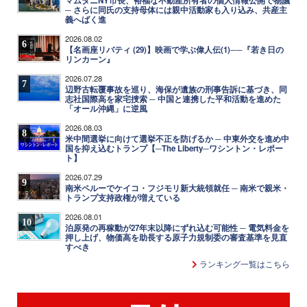
マムダニNY市長、裕福な不動産所有者の個人情報公開で物議
─ さらに同氏の支持母体には親中活動家も入り込み、共産主
義へばく進
2026.08.02
6
【名画座リバティ (29)】映画で学ぶ偉人伝(1)──『若き日の
リンカーン』
2026.07.28
7
辺野古転覆事故を巡り、海保が遺族の刑事告訴に基づき、同
志社国際高を家宅捜索 ─ 中国と連携した平和活動を進めた
「オール沖縄」に逆風
2026.08.03
8
米中間選挙に向けて選挙不正を防げるか ─ 中東外交を進め中
国を抑え込むトランプ【─The Liberty─ワシントン・レポー
ト】
2026.07.29
9
南米ペルーでケイコ・フジモリ新大統領就任 ─ 南米で親米・
トランプ支持政権が増えている
2026.08.01
10
泊原発の再稼動が27年末以降にずれ込む可能性 ─ 電気料金を
押し上げ、物価高を助長する原子力規制委の審査基準を見直
すべき
ランキング一覧はこちら