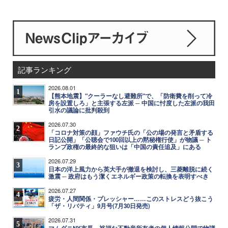
記事ランキング
2026.08.01
1
【熊本地震】"クーラーなし避難所"で、「防衛費を削って冷
房を設置しろ」と主張する左派 ─ 中国に忖度した左派の我田
引水の議論に批判殺到
2026.07.30
2
「コロナ対策の顔」ファウチ氏の「公の場の発言と矛盾する
日記公開」「公聴会で100回以上の黙秘権行使」が物議 ─ ト
ランプ政権の最終的な狙いは「中国の責任追及」にある
2026.07.29
3
日本の洋上風力から英大手が撤退を検討し、三菱離脱に続く
激震 ─ 政府はもう潔くエネルギー政策の転換を表明すべき
2026.07.27
4
疲労・人間関係・プレッシャー……このストレスどう抜こう
「ザ・リバティ」9月号(7月30日発売)
2026.07.31
5