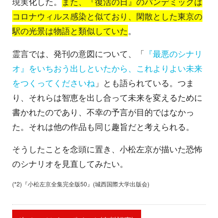
現実化した。
また、『復活の日』のパンデミックは
コロナウィルス感染と似ており、閑散とした東京の
駅の光景は物語と類似していた
。
霊言では、発刊の意図について、「
『最悪のシナリ
オ』をいちおう出しといたから、これよりよい未来
をつくってくださいね
」とも語られている。つま
り、それらは智恵を出し合って未来を変えるために
書かれたのであり、不幸の予言が目的ではなかっ
た。それは他の作品も同じ趣旨だと考えられる。
そうしたことを念頭に置き、小松左京が描いた恐怖
のシナリオを見直してみたい。
(*2)『小松左京全集完全版50』(城西国際大学出版会)