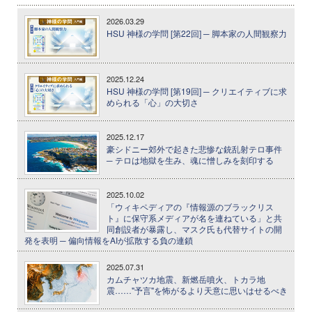
2026.03.29
HSU 神様の学問 [第22回] ─ 脚本家の人間観察力
2025.12.24
HSU 神様の学問 [第19回] ─ クリエイティブに求
められる「心」の大切さ
2025.12.17
豪シドニー郊外で起きた悲惨な銃乱射テロ事件
─ テロは地獄を生み、魂に憎しみを刻印する
2025.10.02
「ウィキペディアの『情報源のブラックリス
ト』に保守系メディアが名を連ねている」と共
同創設者が暴露し、マスク氏も代替サイトの開
発を表明 ─ 偏向情報をAIが拡散する負の連鎖
2025.07.31
カムチャツカ地震、新燃岳噴火、トカラ地
震……"予言"を怖がるより天意に思いはせるべき