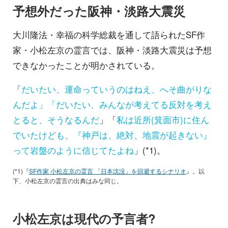
予想外だった阪神・淡路大震災
大川隆法・幸福の科学総裁を通して語られたSF作
家・小松左京の霊言では、阪神・淡路大震災は予想
できなかったことが明かされている。
「
だいたい、運命っていうのはねえ、へそ曲がりな
んだよ」「だいたい、みんなが考えてる反対を考え
とると、そうなるんだ
」「
私は近所(箕面市)に住ん
でいたけども、『神戸は、絶対、地震が起きない』
って岩盤のように信じてたよね
」(*1)。
(*1)『
SF作家 小松左京の霊言 「日本沈没」を回避するシナリオ
』。以
下、小松左京の霊言の出典はみな同じ。
小松左京は現代の予言者?