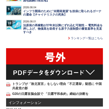
国包囲網の現在地】
2026.08.04
9
インフラ開発のために"未開発資源"を担保に取られるガーナ
の運命【チャイナリスクの死角】
2026.08.01
10
泊原発の再稼動が27年末以降にずれ込む可能性 ─ 電気料金を
押し上げ、物価高を助長する原子力規制委の審査基準を見直
すべき
ランキング一覧はこちら
トランプが「敗北宣言」をしない理由「不正選挙」疑惑に 中国
共産党の影
G20の日露首脳会談で 「日露平和条約」締結の決断を
インフォメーション
2019.10.18