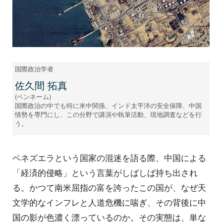
国際政治学者
佐久間 拓真
(ペンネーム)
国際政治の中でも特に米中関係、インド太平洋の安全保障、中国
情勢を専門にし、この分野で講演や執筆活動、現地調査などを行
う。
ベネズエラという国家の混迷を語る際、中国による
「経済的侵略」という言葉がしばしば持ち出され
る。かつて南米屈指の富を誇ったこの国が、なぜ天
文学的なインフレと人道危機に喘ぎ、その背後に中
国の影が色濃く漂っているのか。その実態は、単な