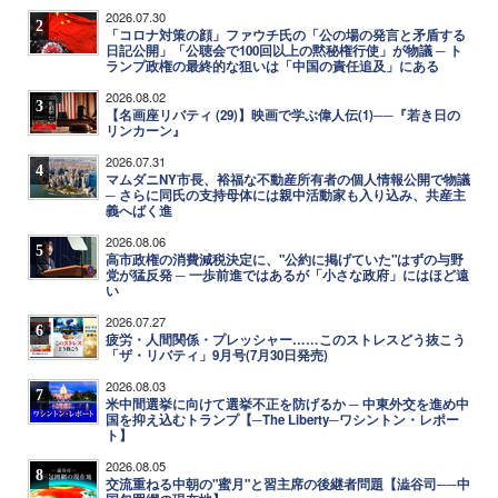
2026.07.30
2
「コロナ対策の顔」ファウチ氏の「公の場の発言と矛盾する
日記公開」「公聴会で100回以上の黙秘権行使」が物議 ─ ト
ランプ政権の最終的な狙いは「中国の責任追及」にある
2026.08.02
3
【名画座リバティ (29)】映画で学ぶ偉人伝(1)──『若き日の
リンカーン』
2026.07.31
4
マムダニNY市長、裕福な不動産所有者の個人情報公開で物議
─ さらに同氏の支持母体には親中活動家も入り込み、共産主
義へばく進
2026.08.06
5
高市政権の消費減税決定に、"公約に掲げていた"はずの与野
党が猛反発 ─ 一歩前進ではあるが「小さな政府」にはほど遠
い
2026.07.27
6
疲労・人間関係・プレッシャー……このストレスどう抜こう
「ザ・リバティ」9月号(7月30日発売)
2026.08.03
7
米中間選挙に向けて選挙不正を防げるか ─ 中東外交を進め中
国を抑え込むトランプ【─The Liberty─ワシントン・レポー
ト】
2026.08.05
8
交流重ねる中朝の"蜜月"と習主席の後継者問題【澁谷司──中