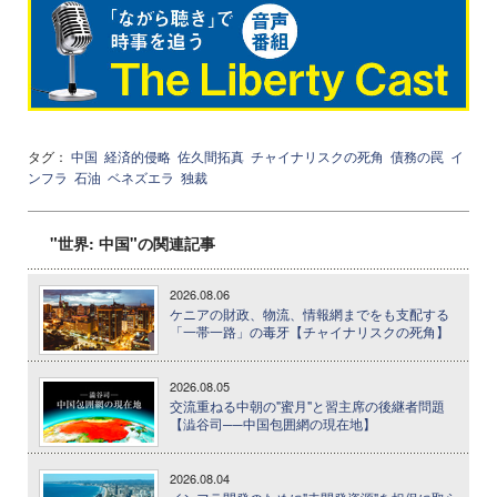
タグ：
中国
経済的侵略
佐久間拓真
チャイナリスクの死角
債務の罠
イ
ンフラ
石油
ベネズエラ
独裁
"世界: 中国"の関連記事
2026.08.06
ケニアの財政、物流、情報網までをも支配する
「一帯一路」の毒牙【チャイナリスクの死角】
2026.08.05
交流重ねる中朝の"蜜月"と習主席の後継者問題
【澁谷司──中国包囲網の現在地】
2026.08.04