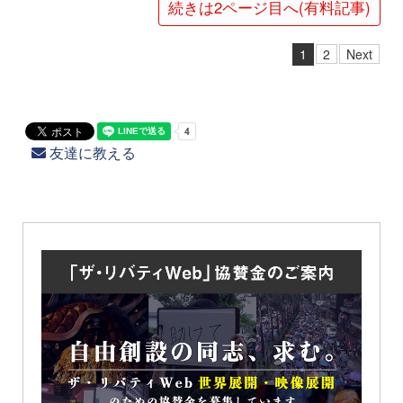
続きは2ページ目へ(有料記事)
1
2
Next
友達に教える