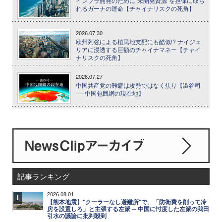
インフラ開発のために"未開発資源"を担保に取ら
れるガーナの運命【チャイナリスクの死角】
2026.07.30
欧州列強による植民地支配にも酷似!? ナイジェ
リアに浸透する巨額のチャイナマネー【チャイ
ナリスクの死角】
2026.07.27
中国共産党の難癖は攻勢ではなく焦り【澁谷司
──中国包囲網の現在地】
記事ランキング
2026.08.01
1
【熊本地震】"クーラーなし避難所"で、「防衛費を削って冷
房を設置しろ」と主張する左派 ─ 中国に忖度した左派の我田
引水の議論に批判殺到