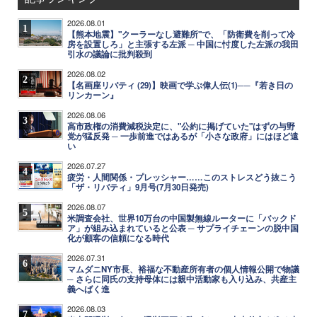
2026.08.01
1
【熊本地震】"クーラーなし避難所"で、「防衛費を削って冷
房を設置しろ」と主張する左派 ─ 中国に忖度した左派の我田
引水の議論に批判殺到
2026.08.02
2
【名画座リバティ (29)】映画で学ぶ偉人伝(1)──『若き日の
リンカーン』
2026.08.06
3
高市政権の消費減税決定に、"公約に掲げていた"はずの与野
党が猛反発 ─ 一歩前進ではあるが「小さな政府」にはほど遠
い
2026.07.27
4
疲労・人間関係・プレッシャー……このストレスどう抜こう
「ザ・リバティ」9月号(7月30日発売)
2026.08.07
5
米調査会社、世界10万台の中国製無線ルーターに「バックド
ア」が組み込まれていると公表 ─ サプライチェーンの脱中国
化が顧客の信頼になる時代
2026.07.31
6
マムダニNY市長、裕福な不動産所有者の個人情報公開で物議
─ さらに同氏の支持母体には親中活動家も入り込み、共産主
義へばく進
2026.08.03
7