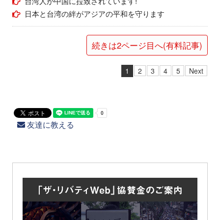
台湾人が中国に拉致されています!
日本と台湾の絆がアジアの平和を守ります
続きは2ページ目へ(有料記事)
1
2
3
4
5
Next
友達に教える