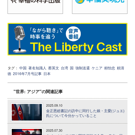
タグ：
中国
著名知識人
蔡英文
台湾
国
強制送還
ケニア
頼怡忠
頼清
徳
2016年7月号記事
日本
"世界: アジア"の関連記事
2025.09.10
金正恩総書記の訪中に同行した娘・主愛(ジュエ)
氏について今分かっていること
2025.07.30