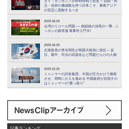
タイ・カンボジアが即時停戦で合意 ─ 自由・民
主・信仰の価値観を持つ日本こそ、東南アジア
の安定に貢献するべき
2025.06.29
台湾のリコール問題── 頼総統の決死の一撃 - ニ
ッポンの新常識 軍事学入門 61
2025.06.05
左派政党の李在明氏が韓国大統領に就任 ─ 反
日、親中、司法の武器化など問題だらけの人物
2025.02.25
ミャンマーの詐欺集団、中国が圧力かけて摘発
させ、同時に介入を進める 中国政府が目指すの
はミャンマーの"乗っ取り"
記事ランキング