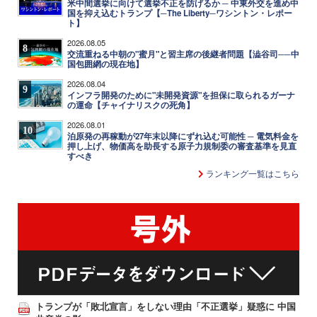
米中間選挙に向けて選挙不正を防げるか ─ 中東外交を進め中
国を抑え込むトランプ【─The Liberty─ワシントン・レポー
ト】
2026.08.05
8
交流重ねる中朝の"蜜月"と習主席の後継者問題【澁谷司──中
国包囲網の現在地】
2026.08.04
9
インフラ開発のために"未開発資源"を担保に取られるガーナ
の運命【チャイナリスクの死角】
2026.08.01
10
泊原発の再稼動が27年末以降にずれ込む可能性 ─ 電気料金を
押し上げ、物価高を助長する原子力規制委の審査基準を見直
すべき
ランキング一覧はこちら
トランプが「敗北宣言」をしない理由「不正選挙」疑惑に 中国