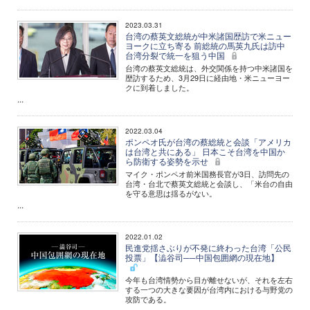
2023.03.31
台湾の蔡英文総統が中米諸国歴訪で米ニュー
ヨークに立ち寄る 前総統の馬英九氏は訪中
台湾分裂で統一を狙う中国
台湾の蔡英文総統は、外交関係を持つ中米諸国を
歴訪するため、3月29日に経由地・米ニューヨー
クに到着しました。
...
2022.03.04
ポンペオ氏が台湾の蔡総統と会談「アメリカ
は台湾と共にある」 日本こそ台湾を中国か
ら防衛する姿勢を示せ
マイク・ポンペオ前米国務長官が3日、訪問先の
台湾・台北で蔡英文総統と会談し、「米台の自由
を守る意思は揺るがない。
...
2022.01.02
民進党揺さぶりが不発に終わった台湾「公民
投票」【澁谷司──中国包囲網の現在地】
今年も台湾情勢から目が離せないが、それを左右
する一つの大きな要因が台湾内における与野党の
攻防である。