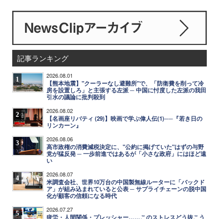
記事ランキング
2026.08.01
1
【熊本地震】"クーラーなし避難所"で、「防衛費を削って冷
房を設置しろ」と主張する左派 ─ 中国に忖度した左派の我田
引水の議論に批判殺到
2026.08.02
2
【名画座リバティ (29)】映画で学ぶ偉人伝(1)──『若き日の
リンカーン』
2026.08.06
3
高市政権の消費減税決定に、"公約に掲げていた"はずの与野
党が猛反発 ─ 一歩前進ではあるが「小さな政府」にはほど遠
い
2026.08.07
4
米調査会社、世界10万台の中国製無線ルーターに「バックド
ア」が組み込まれていると公表 ─ サプライチェーンの脱中国
化が顧客の信頼になる時代
2026.07.27
5
疲労・人間関係・プレッシャー……このストレスどう抜こう