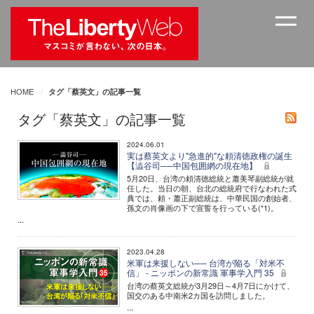
HOME
タグ「蔡英文」の記事一覧
タグ「蔡英文」の記事一覧
2024.06.01
実は蔡英文より"急進的"な頼清徳政権の誕生
【澁谷司──中国包囲網の現在地】
5月20日、台湾の頼清徳総統と蕭美琴副総統が就
任した。当日の朝、台北の総統府で行なわれた式
典では、頼・蕭正副総統は、中華民国の創始者、
孫文の肖像画の下で宣誓を行っている(*1)。
...
2023.04.28
米軍は来援しない── 台湾が陥る「対米不
信」 - ニッポンの新常識 軍事学入門 35
台湾の蔡英文総統が3月29日～4月7日にかけて、
国交のある中南米2カ国を訪問しました。
...