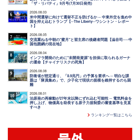
「ザ・リバティ」9月号(7月30日発売)
2026.08.03
6
米中間選挙に向けて選挙不正を防げるか ─ 中東外交を進め中
国を抑え込むトランプ【─The Liberty─ワシントン・レポー
ト】
2026.08.05
7
交流重ねる中朝の"蜜月"と習主席の後継者問題【澁谷司──中
国包囲網の現在地】
2026.08.04
8
インフラ開発のために"未開発資源"を担保に取られるガーナ
の運命【チャイナリスクの死角】
2026.08.08
9
防衛省が想定通り、「8.9兆円」の予算を要求へ ─ 明白な課
題は「隊員集め」で、少子化で現状の規模を維持するのも困
難
2026.08.01
10
泊原発の再稼動が27年末以降にずれ込む可能性 ─ 電気料金を
押し上げ、物価高を助長する原子力規制委の審査基準を見直
すべき
ランキング一覧はこちら