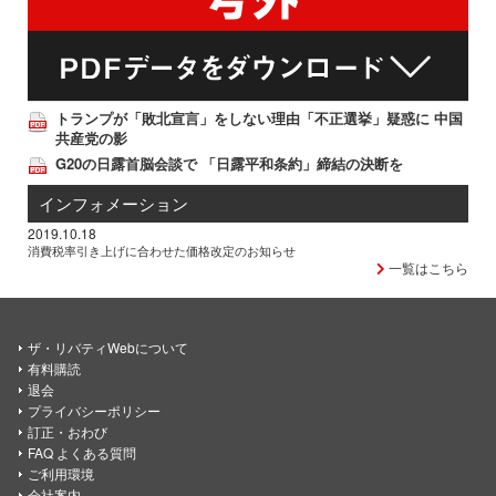
トランプが「敗北宣言」をしない理由「不正選挙」疑惑に 中国
共産党の影
G20の日露首脳会談で 「日露平和条約」締結の決断を
インフォメーション
2019.10.18
消費税率引き上げに合わせた価格改定のお知らせ
一覧はこちら
ザ・リバティWebについて
有料購読
退会
プライバシーポリシー
訂正・おわび
FAQ よくある質問
ご利用環境
会社案内