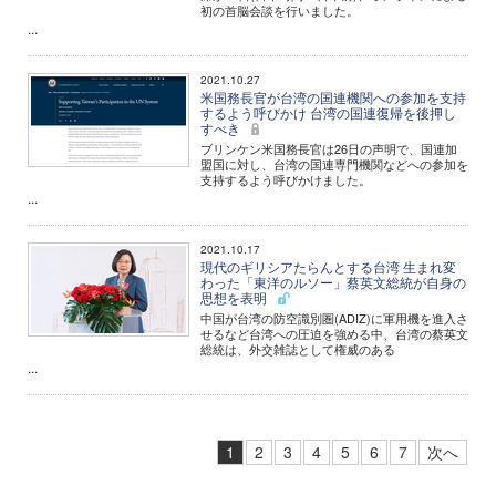
初の首脳会談を行いました。
...
2021.10.27
米国務長官が台湾の国連機関への参加を支持
するよう呼びかけ 台湾の国連復帰を後押し
すべき
ブリンケン米国務長官は26日の声明で、国連加
盟国に対し、台湾の国連専門機関などへの参加を
支持するよう呼びかけました。
...
2021.10.17
現代のギリシアたらんとする台湾 生まれ変
わった「東洋のルソー」蔡英文総統が自身の
思想を表明
中国が台湾の防空識別圏(ADIZ)に軍用機を進入さ
せるなど台湾への圧迫を強める中、台湾の蔡英文
総統は、外交雑誌として権威のある
...
1
2
3
4
5
6
7
次へ