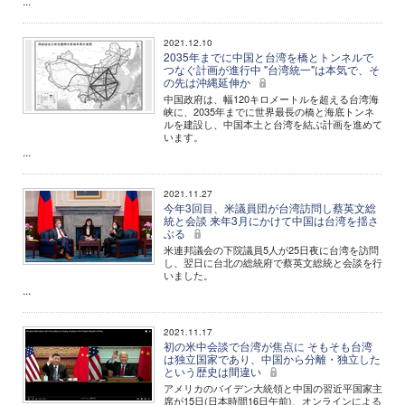
...
2021.12.10
2035年までに中国と台湾を橋とトンネルで
つなぐ計画が進行中 "台湾統一"は本気で、そ
の先は沖縄延伸か
中国政府は、幅120キロメートルを超える台湾海
峡に、2035年までに世界最長の橋と海底トンネ
ルを建設し、中国本土と台湾を結ぶ計画を進めて
います。
...
2021.11.27
今年3回目、米議員団が台湾訪問し蔡英文総
統と会談 来年3月にかけて中国は台湾を揺さ
ぶる
米連邦議会の下院議員5人が25日夜に台湾を訪問
し、翌日に台北の総統府で蔡英文総統と会談を行
いました。
...
2021.11.17
初の米中会談で台湾が焦点に そもそも台湾
は独立国家であり、中国から分離・独立した
という歴史は間違い
アメリカのバイデン大統領と中国の習近平国家主
席が15日(日本時間16日午前)、オンラインによる