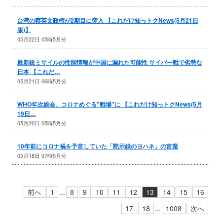
台湾の蔡英文政権が2期目に突入 【これだけ知っトクNews(5月21日
版)】
05月22日 05時5月分
最新鋭ミサイルの性能情報が中国に漏れた可能性 サイバー戦で劣勢な
日本 【これだ…
05月21日 06時5月分
WHO年次総会、コロナめぐる"戦場"に 【これだけ知っトクNews(5月
19日…
05月20日 05時5月分
10年前にコロナ禍を予言していた「黙示録のヨハネ」の言葉
05月18日 07時5月分
前へ
1
...
8
9
10
11
12
13
14
15
16
17
18
...
1008
次へ