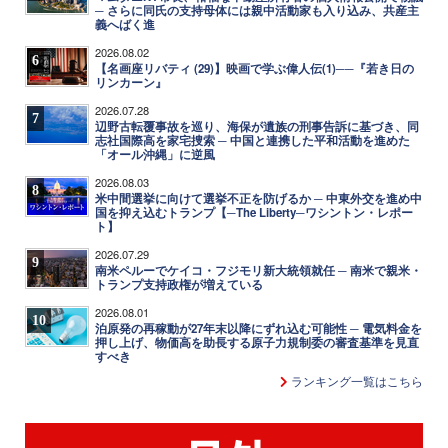
─ さらに同氏の支持母体には親中活動家も入り込み、共産主
義へばく進
2026.08.02
6
【名画座リバティ (29)】映画で学ぶ偉人伝(1)──『若き日の
リンカーン』
2026.07.28
7
辺野古転覆事故を巡り、海保が遺族の刑事告訴に基づき、同
志社国際高を家宅捜索 ─ 中国と連携した平和活動を進めた
「オール沖縄」に逆風
2026.08.03
8
米中間選挙に向けて選挙不正を防げるか ─ 中東外交を進め中
国を抑え込むトランプ【─The Liberty─ワシントン・レポー
ト】
2026.07.29
9
南米ペルーでケイコ・フジモリ新大統領就任 ─ 南米で親米・
トランプ支持政権が増えている
2026.08.01
10
泊原発の再稼動が27年末以降にずれ込む可能性 ─ 電気料金を
押し上げ、物価高を助長する原子力規制委の審査基準を見直
すべき
ランキング一覧はこちら