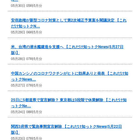
05月30日 05時5月分
安倍政権が新型コロナ対策として第2次補正予算案を閣議決定 【これ
だけ知っトクN…
05月29日 06時5月分
米、台湾の潜水艦建造を支援へ 【これだけ知っトクNews(5月27日
版)】
05月28日 07時5月分
中国カンシノのコロナワクチンがヒトに効果ありと発表 【これだけ知
っトクNews…
05月27日 07時5月分
25日に5都道県で宣言解除？ 東京都は3段階で休業解除 【これだけ知
っトクNe…
05月24日 08時5月分
関西3府県で緊急事態宣言解除 【これだけ知っトクNews(5月22日
版)】
05月23日 07時5月分