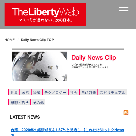
HOME
Daily News Clip TOP
世界
政治
経済
テクノロジー
社会
自己啓発
スピリチュアル
思想・哲学
その他
LATEST NEWS
台湾、2020年の経済成長を1.67%と見通し 【これだけ知っトクNews
(5…