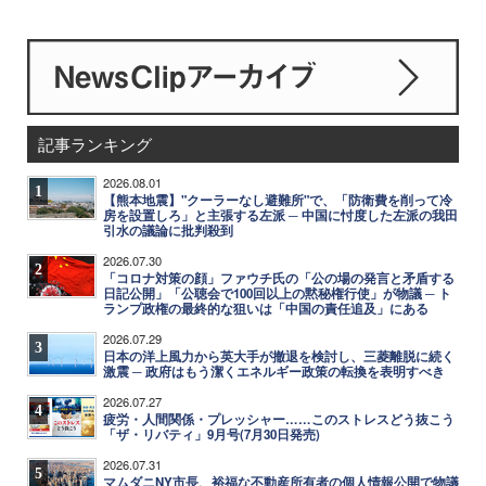
記事ランキング
2026.08.01
1
【熊本地震】"クーラーなし避難所"で、「防衛費を削って冷
房を設置しろ」と主張する左派 ─ 中国に忖度した左派の我田
引水の議論に批判殺到
2026.07.30
2
「コロナ対策の顔」ファウチ氏の「公の場の発言と矛盾する
日記公開」「公聴会で100回以上の黙秘権行使」が物議 ─ ト
ランプ政権の最終的な狙いは「中国の責任追及」にある
2026.07.29
3
日本の洋上風力から英大手が撤退を検討し、三菱離脱に続く
激震 ─ 政府はもう潔くエネルギー政策の転換を表明すべき
2026.07.27
4
疲労・人間関係・プレッシャー……このストレスどう抜こう
「ザ・リバティ」9月号(7月30日発売)
2026.07.31
5
マムダニNY市長、裕福な不動産所有者の個人情報公開で物議