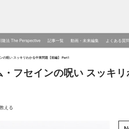
隆法 The Perspective
記事一覧
動画・未来編集
よくある質
の呪い スッキリわかる中東問題【前編】 Part1
ム・フセインの呪い スッキ
教える