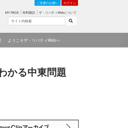
ご支援のお願い
ログイン
MY PAGE
有料購読
ザ・リバティWebについて
問
ようこそザ・リバティWebへ
リわかる中東問題