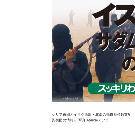
シリア東部とイラク西部・北部の都市を多数支配下
監視団の情報)。写真:Abaca/アフロ