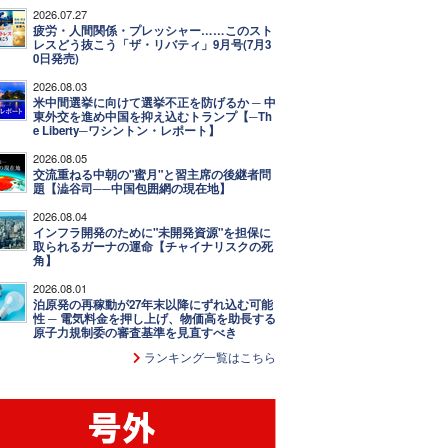
2026.07.27
疲労・人間関係・プレッシャー……このスト
レスどう抜こう「ザ・リバティ」9月号(7月3
0日発売)
2026.08.03
米中間選挙に向けて選挙不正を防げるか ─ 中
東外交を進め中国を抑え込むトランプ【─Th
e Liberty─ワシントン・レポート】
2026.08.05
交流重ねる中朝の"蜜月"と習主席の後継者問
題【澁谷司──中国包囲網の現在地】
2026.08.04
インフラ開発のために"未開発資源"を担保に
取られるガーナの運命【チャイナリスクの死
角】
2026.08.01
泊原発の再稼動が27年末以降にずれ込む可能
性 ─ 電気料金を押し上げ、物価高を助長する
原子力規制委の審査基準を見直すべき
ランキング一覧はこちら