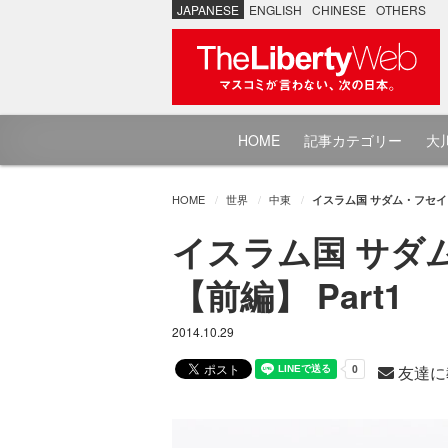
JAPANESE
ENGLISH
CHINESE
OTHERS
HOME
記事カテゴリー
大川
HOME
世界
中東
イスラム国 サダム・フセイン
イスラム国 サダ
【前編】 Part1
2014.10.29
友達に