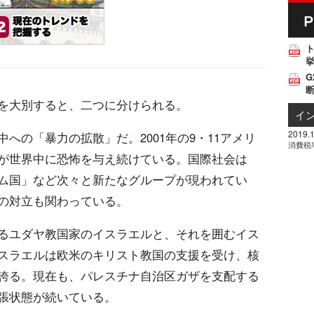
挙
G
を大別すると、二つに分けられる。
イ
2019.1
への「暴力の拡散」だ。2001年の9・11アメリ
消費税
が世界中に恐怖を与え続けている。国際社会は
ム国」など次々と新たなグループが現われてい
の対立も関わっている。
るユダヤ教国家のイスラエルと、それを囲むイス
スラエルは欧米のキリスト教国の支援を受け、核
誇る。現在も、パレスチナ自治区ガザを支配する
張状態が続いている。