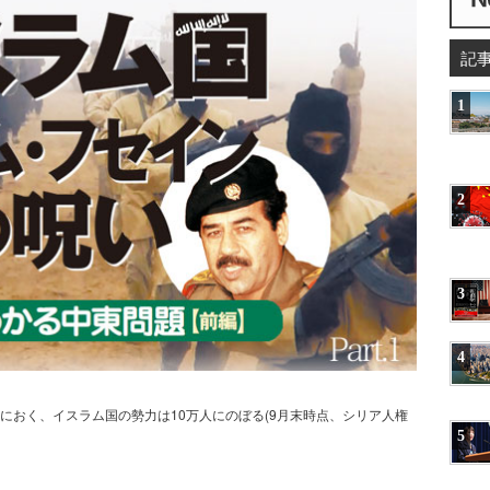
記
1
2
3
4
におく、イスラム国の勢力は10万人にのぼる(9月末時点、シリア人権
5