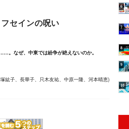
6
・フセインの呪い
7
8
……。なぜ、中東では紛争が絶えないのか。
9
。
 大塚紘子、長華子、只木友祐、中原一隆、河本晴恵)
10