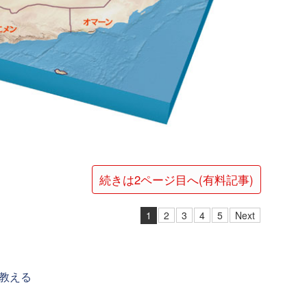
続きは2ページ目へ(有料記事)
1
2
3
4
5
Next
教える