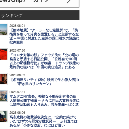
事ランキング
2026.08.01
【熊本地震】"クーラーなし避難所"で、「防
衛費を削って冷房を設置しろ」と主張する左
派 ─ 中国に忖度した左派の我田引水の議論に
批判殺到
2026.07.30
「コロナ対策の顔」ファウチ氏の「公の場の
発言と矛盾する日記公開」「公聴会で100回
以上の黙秘権行使」が物議 ─ トランプ政権の
最終的な狙いは「中国の責任追及」にある
2026.08.02
【名画座リバティ (29)】映画で学ぶ偉人伝(1)
──『若き日のリンカーン』
2026.07.31
マムダニNY市長、裕福な不動産所有者の個
人情報公開で物議 ─ さらに同氏の支持母体に
は親中活動家も入り込み、共産主義へばく進
2026.08.06
高市政権の消費減税決定に、"公約に掲げて
いた"はずの与野党が猛反発 ─ 一歩前進では
あるが「小さな政府」にはほど遠い