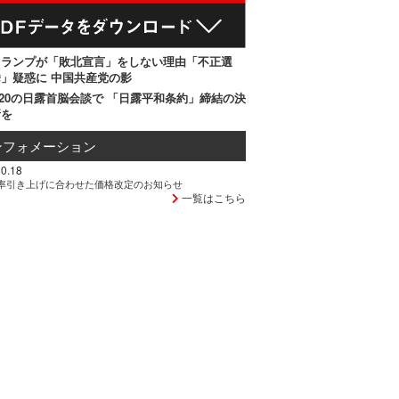
トランプが「敗北宣言」をしない理由「不正選
」疑惑に 中国共産党の影
20の日露首脳会談で 「日露平和条約」締結の決
断を
ンフォメーション
0.18
率引き上げに合わせた価格改定のお知らせ
一覧はこちら