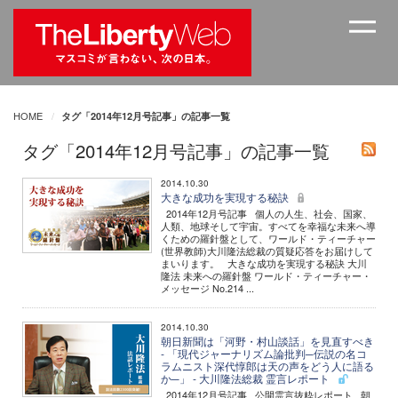
HOME
タグ「2014年12月号記事」の記事一覧
タグ「2014年12月号記事」の記事一覧
2014.10.30
大きな成功を実現する秘訣
2014年12月号記事 個人の人生、社会、国家、
人類、地球そして宇宙。すべてを幸福な未来へ導
くための羅針盤として、ワールド・ティーチャー
(世界教師)大川隆法総裁の質疑応答をお届けして
まいります。 大きな成功を実現する秘訣 大川
隆法 未来への羅針盤 ワールド・ティーチャー・
メッセージ No.214 ...
2014.10.30
朝日新聞は「河野・村山談話」を見直すべき
- 「現代ジャーナリズム論批判─伝説の名コ
ラムニスト深代惇郎は天の声をどう人に語る
か─」 - 大川隆法総裁 霊言レポート
2014年12月号記事 公開霊言抜粋レポート 朝