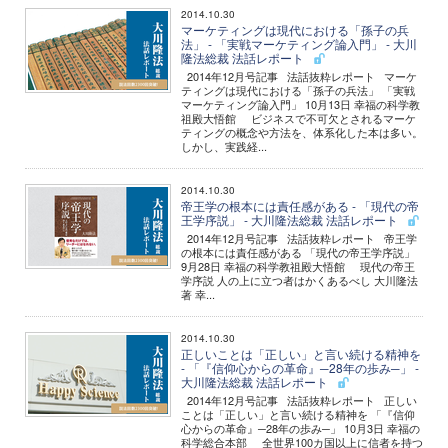
2014.10.30
マーケティングは現代における「孫子の兵
法」 - 「実戦マーケティング論入門」 - 大川
隆法総裁 法話レポート
2014年12月号記事 法話抜粋レポート マーケ
ティングは現代における「孫子の兵法」 「実戦
マーケティング論入門」 10月13日 幸福の科学教
祖殿大悟館 ビジネスで不可欠とされるマーケ
ティングの概念や方法を、体系化した本は多い。
しかし、実践経...
2014.10.30
帝王学の根本には責任感がある - 「現代の帝
王学序説」 - 大川隆法総裁 法話レポート
2014年12月号記事 法話抜粋レポート 帝王学
の根本には責任感がある 「現代の帝王学序説」
9月28日 幸福の科学教祖殿大悟館 現代の帝王
学序説 人の上に立つ者はかくあるべし 大川隆法
著 幸...
2014.10.30
正しいことは「正しい」と言い続ける精神を
- 「『信仰心からの革命』─28年の歩み─」 -
大川隆法総裁 法話レポート
2014年12月号記事 法話抜粋レポート 正しい
ことは「正しい」と言い続ける精神を 「『信仰
心からの革命』─28年の歩み─」 10月3日 幸福の
科学総合本部 全世界100カ国以上に信者を持つ