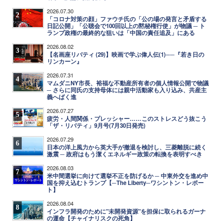
2026.07.30
2
「コロナ対策の顔」ファウチ氏の「公の場の発言と矛盾する
日記公開」「公聴会で100回以上の黙秘権行使」が物議 ─ ト
ランプ政権の最終的な狙いは「中国の責任追及」にある
2026.08.02
3
【名画座リバティ (29)】映画で学ぶ偉人伝(1)──『若き日の
リンカーン』
2026.07.31
4
マムダニNY市長、裕福な不動産所有者の個人情報公開で物議
─ さらに同氏の支持母体には親中活動家も入り込み、共産主
義へばく進
2026.07.27
5
疲労・人間関係・プレッシャー……このストレスどう抜こう
「ザ・リバティ」9月号(7月30日発売)
2026.07.29
6
日本の洋上風力から英大手が撤退を検討し、三菱離脱に続く
激震 ─ 政府はもう潔くエネルギー政策の転換を表明すべき
2026.08.03
7
米中間選挙に向けて選挙不正を防げるか ─ 中東外交を進め中
国を抑え込むトランプ【─The Liberty─ワシントン・レポー
ト】
2026.08.04
8
インフラ開発のために"未開発資源"を担保に取られるガーナ
の運命【チャイナリスクの死角】