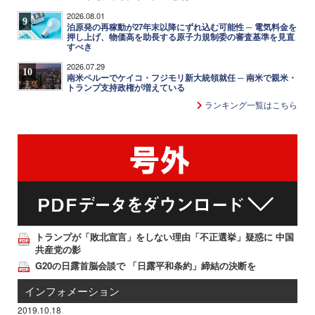
2026.08.01
9
泊原発の再稼動が27年末以降にずれ込む可能性 ─ 電気料金を
押し上げ、物価高を助長する原子力規制委の審査基準を見直
すべき
2026.07.29
10
南米ペルーでケイコ・フジモリ新大統領就任 ─ 南米で親米・
トランプ支持政権が増えている
ランキング一覧はこちら
トランプが「敗北宣言」をしない理由「不正選挙」疑惑に 中国
共産党の影
G20の日露首脳会談で 「日露平和条約」締結の決断を
インフォメーション
2019.10.18