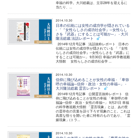
幸福の科学。大川総裁は、立宗28年を迎えるに
当たり、...
2014.10.30
日本の伝統には女性の成功学が隠されている
- 「『女性らしさの成功社会学』─女性らし
さを『武器』にすることは可能か─」 - 大川
隆法総裁 法話レポート
2014年12月号記事 法話抜粋レポート 日本の
伝統には女性の成功学が隠されている 「『女性
らしさの成功社会学』─女性らしさを『武器』に
することは可能か─」 9月30日 幸福の科学教祖殿
大悟館 女性らしさの成功社会学 ...
2014.10.30
信仰に飛び込めることが女性の幸福 - 「卑弥
呼の幸福論─信仰・政治・女性の幸福─」 -
大川隆法総裁 霊言レポート
2014年12月号記事 公開霊言抜粋レポート 信
仰に飛び込めることが女性の幸福 「卑弥呼の幸
福論─信仰・政治・女性の幸福─」 9月21日 幸福
の科学教祖殿大悟館 「霊言現象」とは、あの世
の霊存在の言葉を語り下ろす現象のこと。これは
高度な悟りを開いた者に特有のものであり、「霊
媒現象」(トラ...
2014.10.30
信仰心の体現こそ女性の使命 - 「豊受大神の