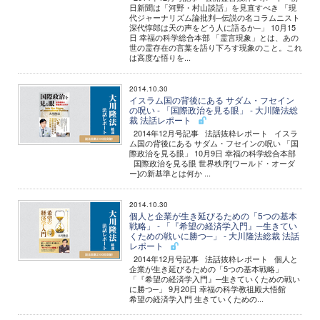
日新聞は「河野・村山談話」を見直すべき 「現
代ジャーナリズム論批判─伝説の名コラムニスト
深代惇郎は天の声をどう人に語るか─」 10月15
日 幸福の科学総合本部 「霊言現象」とは、あの
世の霊存在の言葉を語り下ろす現象のこと。これ
は高度な悟りを...
2014.10.30
イスラム国の背後にある サダム・フセイン
の呪い - 「国際政治を見る眼」 - 大川隆法総
裁 法話レポート
2014年12月号記事 法話抜粋レポート イスラ
ム国の背後にある サダム・フセインの呪い 「国
際政治を見る眼」 10月9日 幸福の科学総合本部
国際政治を見る眼 世界秩序[ワールド・オーダ
ー]の新基準とは何か ...
2014.10.30
個人と企業が生き延びるための「5つの基本
戦略」 - 「『希望の経済学入門』─生きてい
くための戦いに勝つ─」 - 大川隆法総裁 法話
レポート
2014年12月号記事 法話抜粋レポート 個人と
企業が生き延びるための「5つの基本戦略」
「『希望の経済学入門』─生きていくための戦い
に勝つ─」 9月20日 幸福の科学教祖殿大悟館
希望の経済学入門 生きていくための...