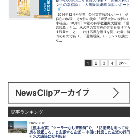
女性の幸福論」 - 大川隆法総裁 法話レポート
2014年12月号記事 公開霊言抜粋レポート 信
仰心の体現こそ女性の使命 「豊受大神の女性の
幸福論」 10月5日 幸福の科学教祖殿大悟館 「霊
言現象」とは、あの世の霊存在の言葉を語り下ろ
す現象のこと。これは高度な悟りを開いた者に特
有のものであり、「霊媒現象」(トランス状態に
な...
1
2
3
4
次へ
記事ランキング
2026.08.01
1
【熊本地震】"クーラーなし避難所"で、「防衛費を削って冷
房を設置しろ」と主張する左派 ─ 中国に忖度した左派の我田
引水の議論に批判殺到