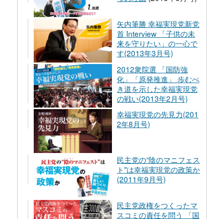
矢内筆勝 幸福実現党新党
首 Interview 「子供の未
来を守りたい」の一心で
す(2013年3月号)
2012衆院選 「国防強
化」「原発推進」 歩むべ
き道を示した幸福実現党
の戦い(2013年2月号)
幸福実現党の先見力(201
2年8月号)
民主党の“陰のマニフェス
ト"は幸福実現党の政策か
(2011年9月号)
民主党政権をつくったマ
スコミの責任を問う 「国