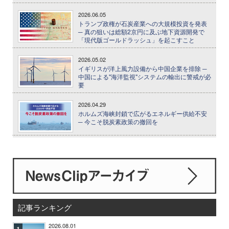
2026.06.05
トランプ政権が石炭産業への大規模投資を発表
─ 真の狙いは総額2京円に及ぶ地下資源開発で
「現代版ゴールドラッシュ」を起こすこと
2026.05.02
イギリスが洋上風力設備から中国企業を排除 ─
中国による"海洋監視"システムの輸出に警戒が必
要
2026.04.29
ホルムズ海峡封鎖で広がるエネルギー供給不安
─ 今こそ脱炭素政策の撤回を
記事ランキング
2026.08.01