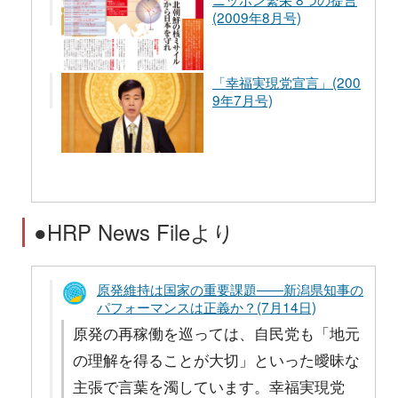
(2009年8月号)
「幸福実現党宣言」(200
9年7月号)
●HRP News Fileより
原発維持は国家の重要課題――新潟県知事の
パフォーマンスは正義か？(7月14日)
原発の再稼働を巡っては、自民党も「地元
の理解を得ることが大切」といった曖昧な
主張で言葉を濁しています。幸福実現党