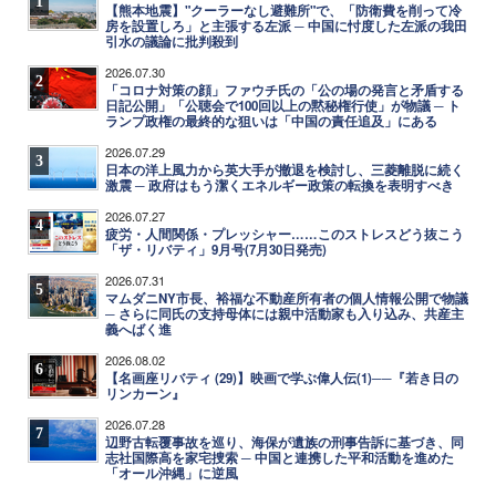
1
【熊本地震】"クーラーなし避難所"で、「防衛費を削って冷
房を設置しろ」と主張する左派 ─ 中国に忖度した左派の我田
引水の議論に批判殺到
2026.07.30
2
「コロナ対策の顔」ファウチ氏の「公の場の発言と矛盾する
日記公開」「公聴会で100回以上の黙秘権行使」が物議 ─ ト
ランプ政権の最終的な狙いは「中国の責任追及」にある
2026.07.29
3
日本の洋上風力から英大手が撤退を検討し、三菱離脱に続く
激震 ─ 政府はもう潔くエネルギー政策の転換を表明すべき
2026.07.27
4
疲労・人間関係・プレッシャー……このストレスどう抜こう
「ザ・リバティ」9月号(7月30日発売)
2026.07.31
5
マムダニNY市長、裕福な不動産所有者の個人情報公開で物議
─ さらに同氏の支持母体には親中活動家も入り込み、共産主
義へばく進
2026.08.02
6
【名画座リバティ (29)】映画で学ぶ偉人伝(1)──『若き日の
リンカーン』
2026.07.28
7
辺野古転覆事故を巡り、海保が遺族の刑事告訴に基づき、同
志社国際高を家宅捜索 ─ 中国と連携した平和活動を進めた
「オール沖縄」に逆風