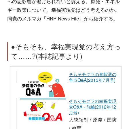
への悪影響が避けられないと訴える。原発・エネル
ギー政策について、幸福実現党はどう考えるのか。
同党のメルマガ「HRP News File」から紹介する。
●そもそも、幸福実現党の考え方っ
て……?(本誌記事より)
そもそモグラの参院選の
争点Q&A(2013年7月号)
そもそモグラの幸福実現
党Q&A - 前編(2012年12
月号)
大統領制 / 原発 / 国防
/ 教育