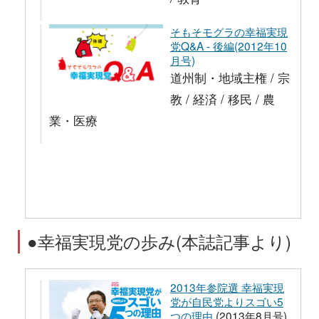
そもそモグラの幸福実現
党Q&A - 後編(2012年10
月号)
道州制・地域主権 / 宗
教 / 経済 / 移民 / 農
業・医療
●幸福実現党の歩み(本誌記事より)
2013年参院選 幸福実現
党が自民党よりスゴい5
つの理由
(2013年8月号)