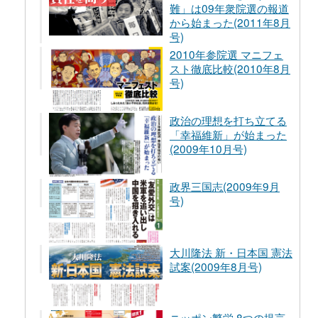
難」は09年衆院選の報道
から始まった(2011年8月
号)
2010年参院選 マニフェ
スト徹底比較(2010年8月
号)
政治の理想を打ち立てる
「幸福維新」が始まった
(2009年10月号)
政界三国志(2009年9月
号)
大川隆法 新・日本国 憲法
試案(2009年8月号)
ニッポン繁栄 8つの提言