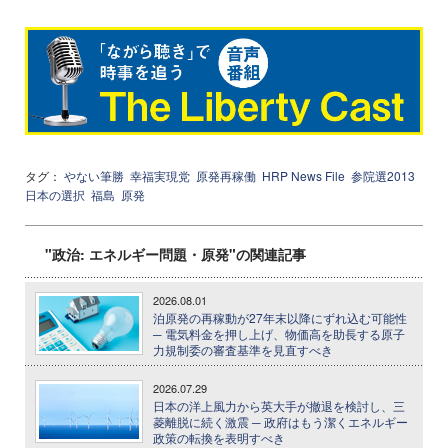
タグ：
やない筆勝
幸福実現党
原発再稼働
HRP News File
参院選2013
日本の選択
福島
原発
"政治: エネルギー問題・原発"の関連記事
2026.08.01
泊原発の再稼動が27年末以降にずれ込む可能性
─ 電気料金を押し上げ、物価高を助長する原子
力規制委の審査基準を見直すべき
2026.07.29
日本の洋上風力から英大手が撤退を検討し、三
菱離脱に続く激震 ─ 政府はもう潔くエネルギー
政策の転換を表明すべき