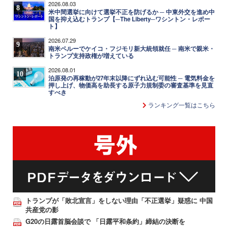
2026.08.03
8
米中間選挙に向けて選挙不正を防げるか ─ 中東外交を進め中
国を抑え込むトランプ【─The Liberty─ワシントン・レポー
ト】
2026.07.29
9
南米ペルーでケイコ・フジモリ新大統領就任 ─ 南米で親米・
トランプ支持政権が増えている
2026.08.01
10
泊原発の再稼動が27年末以降にずれ込む可能性 ─ 電気料金を
押し上げ、物価高を助長する原子力規制委の審査基準を見直
すべき
ランキング一覧はこちら
トランプが「敗北宣言」をしない理由「不正選挙」疑惑に 中国
共産党の影
G20の日露首脳会談で 「日露平和条約」締結の決断を