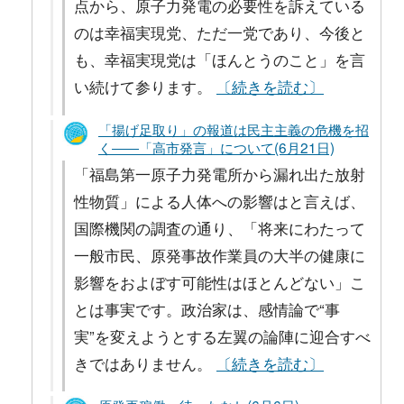
点から、原子力発電の必要性を訴えている
のは幸福実現党、ただ一党であり、今後と
も、幸福実現党は「ほんとうのこと」を言
い続けて参ります。
〔続きを読む〕
「揚げ足取り」の報道は民主主義の危機を招
く――「高市発言」について(6月21日)
「福島第一原子力発電所から漏れ出た放射
性物質」による人体への影響はと言えば、
国際機関の調査の通り、「将来にわたって
一般市民、原発事故作業員の大半の健康に
影響をおよぼす可能性はほとんどない」こ
とは事実です。政治家は、感情論で“事
実”を変えようとする左翼の論陣に迎合すべ
きではありません。
〔続きを読む〕