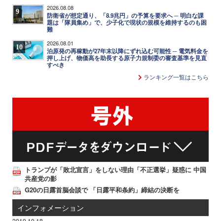
2026.08.08
9
防衛省が想定通り、「8.9兆円」の予算を要求へ ─ 明白な課
題は「隊員集め」で、少子化で現状の規模を維持するのも困
難
2026.08.01
10
泊原発の再稼動が27年末以降にずれ込む可能性 ─ 電気料金を
押し上げ、物価高を助長する原子力規制委の審査基準を見直
すべき
ランキング一覧はこちら
トランプが「敗北宣言」をしない理由「不正選挙」疑惑に 中国
共産党の影
G20の日露首脳会談で 「日露平和条約」締結の決断を
インフォメーション
2019.10.18