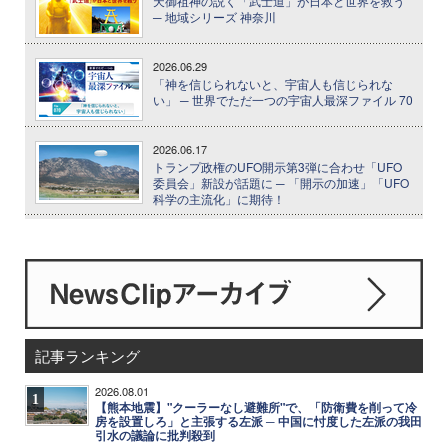
天御祖神の説く「武士道」が日本と世界を救う
─ 地域シリーズ 神奈川
2026.06.29
「神を信じられないと、宇宙人も信じられな
い」 ─ 世界でただ一つの宇宙人最深ファイル 70
2026.06.17
トランプ政権のUFO開示第3弾に合わせ「UFO
委員会」新設が話題に ─ 「開示の加速」「UFO
科学の主流化」に期待！
記事ランキング
2026.08.01
1
【熊本地震】"クーラーなし避難所"で、「防衛費を削って冷
房を設置しろ」と主張する左派 ─ 中国に忖度した左派の我田
引水の議論に批判殺到