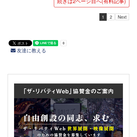
続きは2ページ目へ(有料記事)
1
2
Next
友達に教える