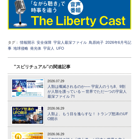
タグ：
情報開示
安全保障
宇宙人最深ファイル
鳥原純子
2026年6月号記
事
地球侵略
発光体
宇宙人
UFO
"スピリチュアル"の関連記事
2026.07.29
人類は殲滅されるのか── 宇宙人のうち8、9割
が人類を護っている ─ 世界でただ一つの宇宙人
最深ファイル 71
2026.06.29
人類よ、もう目を逸らすな！ トランプ怒涛のUF
O開示
2026.06.29