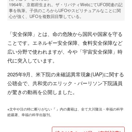
1964年、京都府生まれ。ザ・リバティWebにてUFO関連の記
事を執筆。子供のころからUFOやスピリチュアルなことに関
心が強く、UFOを複数回目撃している。
「安全保障」とは、命の危険から国民や国家を守る
ことです。エネルギー安全保障、食料安全保障など
広い分野で使われますが、今や「宇宙安全保障」時
代に突入しています。
2025年9月、米下院の未確認異常現象(UAP)に関する
公聴会で、共和党のエリック・バーリソン下院議員
が驚きの動画を公開しました。
※文中や注の特に断りがない『 』内の書籍は、全て大川隆法・幸福の科学
総裁著、幸福の科学出版刊。