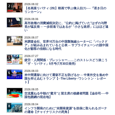
2026.08.02
2
【名画座リバティ (29)】映画で学ぶ偉人伝(1)──『若き日の
リンカーン』
2026.08.06
3
高市政権の消費減税決定に、"公約に掲げていた"はずの与野
党が猛反発 ─ 一歩前進ではあるが「小さな政府」にはほど遠
い
2026.08.07
4
米調査会社、世界10万台の中国製無線ルーターに「バックド
ア」が組み込まれていると公表 ─ サプライチェーンの脱中国
化が顧客の信頼になる時代
2026.07.27
5
疲労・人間関係・プレッシャー……このストレスどう抜こう
「ザ・リバティ」9月号(7月30日発売)
2026.08.03
6
米中間選挙に向けて選挙不正を防げるか ─ 中東外交を進め中
国を抑え込むトランプ【─The Liberty─ワシントン・レポー
ト】
2026.08.05
7
交流重ねる中朝の"蜜月"と習主席の後継者問題【澁谷司──中
国包囲網の現在地】
2026.08.04
8
インフラ開発のために"未開発資源"を担保に取られるガーナ
の運命【チャイナリスクの死角】