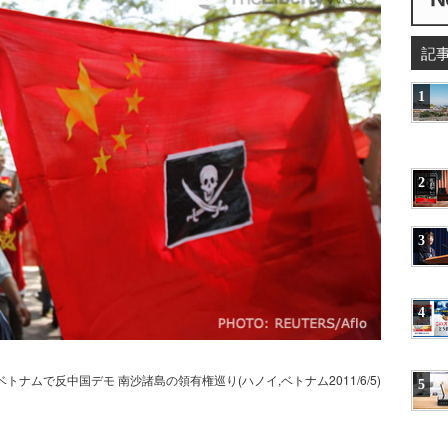
記
1
2
3
4
ベトナムで反中国デモ 南沙諸島の領有権巡り(ハノイ,ベトナム2011/6/5)
5