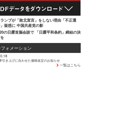
トランプが「敗北宣言」をしない理由「不正選
」疑惑に 中国共産党の影
20の日露首脳会談で 「日露平和条約」締結の決
断を
ンフォメーション
0.18
率引き上げに合わせた価格改定のお知らせ
一覧はこちら