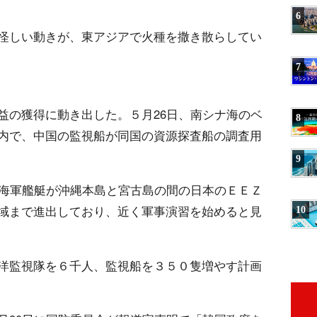
6
怪しい動きが、東アジアで火種を撒き散らしてい
7
益の獲得に動き出した。５月26日、南シナ海のベ
8
内で、中国の監視船が同国の資源探査船の調査用
9
国海軍艦艇が沖縄本島と宮古島の間の日本のＥＥＺ
域まで進出しており、近く軍事演習を始めると見
10
洋監視隊を６千人、監視船を３５０隻増やす計画