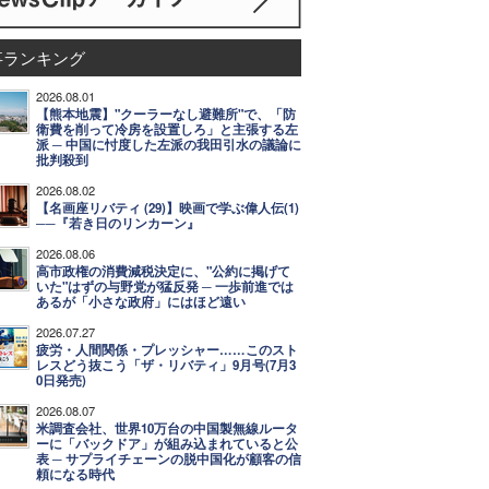
事ランキング
2026.08.01
【熊本地震】"クーラーなし避難所"で、「防
衛費を削って冷房を設置しろ」と主張する左
派 ─ 中国に忖度した左派の我田引水の議論に
批判殺到
2026.08.02
【名画座リバティ (29)】映画で学ぶ偉人伝(1)
──『若き日のリンカーン』
2026.08.06
高市政権の消費減税決定に、"公約に掲げて
いた"はずの与野党が猛反発 ─ 一歩前進では
あるが「小さな政府」にはほど遠い
2026.07.27
疲労・人間関係・プレッシャー……このスト
レスどう抜こう「ザ・リバティ」9月号(7月3
0日発売)
2026.08.07
米調査会社、世界10万台の中国製無線ルータ
ーに「バックドア」が組み込まれていると公
表 ─ サプライチェーンの脱中国化が顧客の信
頼になる時代