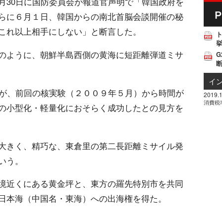
月30日に国防委員会が報道官声明で「韓国政府を
らに６月１日、韓国からの南北首脳会談開催の秘
これ以上相手にしない」と断言した。
挙
のように、朝鮮半島西側の黄海に短距離弾道ミサ
G
イ
相が、前回の核実験（２００９年５月）から時間が
2019.1
消費税
の小型化・軽量化におそらく成功したとの見方を
大きく、精巧な、東倉里の第二長距離ミサイル発
いう。
境近くにある黄金坪と、東方の羅先特別市を共同
日本海（中国名・東海）への出海権を得た。