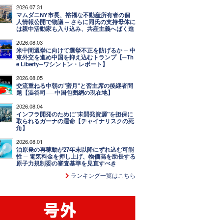
2026.07.31
マムダニNY市長、裕福な不動産所有者の個
人情報公開で物議 ─ さらに同氏の支持母体に
は親中活動家も入り込み、共産主義へばく進
2026.08.03
米中間選挙に向けて選挙不正を防げるか ─ 中
東外交を進め中国を抑え込むトランプ【─Th
e Liberty─ワシントン・レポート】
2026.08.05
交流重ねる中朝の"蜜月"と習主席の後継者問
題【澁谷司──中国包囲網の現在地】
2026.08.04
インフラ開発のために"未開発資源"を担保に
取られるガーナの運命【チャイナリスクの死
角】
2026.08.01
泊原発の再稼動が27年末以降にずれ込む可能
性 ─ 電気料金を押し上げ、物価高を助長する
原子力規制委の審査基準を見直すべき
ランキング一覧はこちら