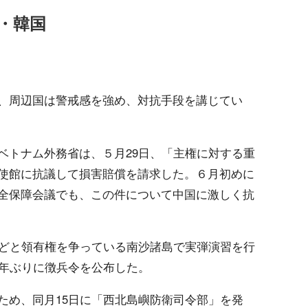
・韓国
、周辺国は警戒感を強め、対抗手段を講じてい
ベトナム外務省は、５月29日、「主権に対する重
使館に抗議して損害賠償を請求した。６月初めに
全保障会議でも、この件について中国に激しく抗
などと領有権を争っている南沙諸島で実弾演習を行
2年ぶりに徴兵令を公布した。
ため、同月15日に「西北島嶼防衛司令部」を発