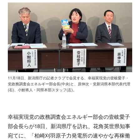
11月18日、新潟県庁の記者クラブで会見する、幸福実現党の壹岐愛子・
党政務調査会エネルギー部会長(中央)と、原伸次・党新潟県本部代表代理
(右)、小鮒将人・同県本部スタッフ(左)。
幸福実現党の政務調査会エネルギー部会の壹岐愛子
部会長らが18日、新潟県庁を訪れ、花角英世県知事
宛てに、「柏崎刈羽原子力発電所の速やかな再稼働