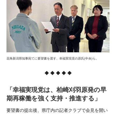
花角新潟県知事宛てに要望書を渡す、幸福実現党の原氏(中央)ら。
◆ ◆ ◆ ◆ ◆
「幸福実現党は、柏崎刈羽原発の早
期再稼働を強く支持・推進する」
要望書の提出後、県庁内の記者クラブで会見を開い