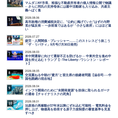
4
マムダニNY市長、裕福な不動産所有者の個人情報公開で物議
─ さらに同氏の支持母体には親中活動家も入り込み、共産主
義へばく進
2026.08.06
5
高市政権の消費減税決定に、"公約に掲げていた"はずの与野
党が猛反発 ─ 一歩前進ではあるが「小さな政府」にはほど遠
い
2026.07.27
6
疲労・人間関係・プレッシャー……このストレスどう抜こう
「ザ・リバティ」9月号(7月30日発売)
2026.08.03
7
米中間選挙に向けて選挙不正を防げるか ─ 中東外交を進め中
国を抑え込むトランプ【─The Liberty─ワシントン・レポー
ト】
2026.08.05
8
交流重ねる中朝の"蜜月"と習主席の後継者問題【澁谷司──中
国包囲網の現在地】
2026.08.04
9
インフラ開発のために"未開発資源"を担保に取られるガーナ
の運命【チャイナリスクの死角】
2026.08.01
10
泊原発の再稼動が27年末以降にずれ込む可能性 ─ 電気料金を
押し上げ、物価高を助長する原子力規制委の審査基準を見直
すべき