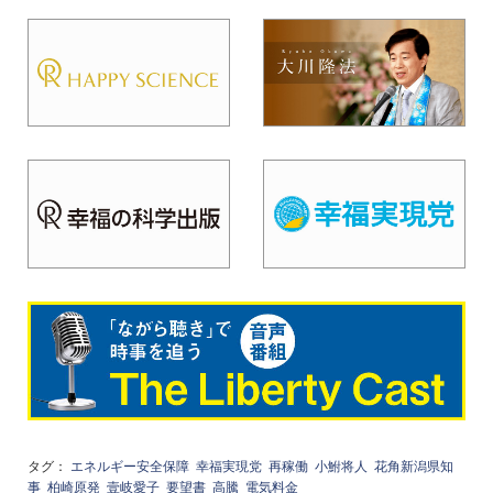
タグ：
エネルギー安全保障
幸福実現党
再稼働
小鮒将人
花角新潟県知
事
柏崎原発
壹岐愛子
要望書
高騰
電気料金