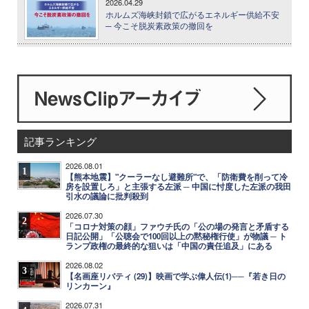
2026.04.29
ホルムズ海峡封鎖で広がるエネルギー供給不安
─ 今こそ脱炭素政策の撤回を
記事ランキング
2026.08.01
1
【熊本地震】"クーラーなし避難所"で、「防衛費を削って冷
房を設置しろ」と主張する左派 ─ 中国に忖度した左派の我田
引水の議論に批判殺到
2026.07.30
2
「コロナ対策の顔」ファウチ氏の「公の場の発言と矛盾する
日記公開」「公聴会で100回以上の黙秘権行使」が物議 ─ ト
ランプ政権の最終的な狙いは「中国の責任追及」にある
2026.08.02
3
【名画座リバティ (29)】映画で学ぶ偉人伝(1)──『若き日の
リンカーン』
2026.07.31