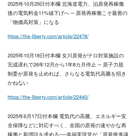
2025年10月29日付本欄 北海道電力、泊原発再稼働
後の電気料金11%値下げへ ─ 原発再稼働こそ最善の
「物価高対策」になる
https://the-liberty.com/article/22478/
2025年10月18日付本欄 女川原発がテロ対策施設の
完成遅れで26年12月から1年8カ月停止 ─ 原子力規
制委が原発を止めれば、さらなる電気代高騰を招き
かねない
https://the-liberty.com/article/22440/
2025年6月17日付本欄 電気代の高騰、エネルギー安
全保障などに対応すべく、全国の原発の速やかな再
稼働と新増設を求める──幸福実現党が「原発推進議