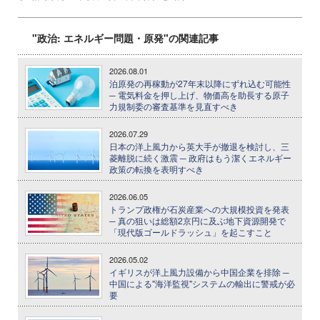
"政治: エネルギー問題・原発"の関連記事
2026.08.01
泊原発の再稼動が27年末以降にずれ込む可能性
─ 電気料金を押し上げ、物価高を助長する原子
力規制委の審査基準を見直すべき
2026.07.29
日本の洋上風力から英大手が撤退を検討し、三
菱離脱に続く激震 ─ 政府はもう潔くエネルギー
政策の転換を表明すべき
2026.06.05
トランプ政権が石炭産業への大規模投資を発表
─ 真の狙いは総額2京円に及ぶ地下資源開発で
「現代版ゴールドラッシュ」を起こすこと
2026.05.02
イギリスが洋上風力設備から中国企業を排除 ─
中国による"海洋監視"システムの輸出に警戒が必
要