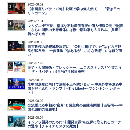
2026.08.02
3
【名画座リバティ (29)】映画で学ぶ偉人伝(1)──『若き日の
リンカーン』
2026.07.31
4
マムダニNY市長、裕福な不動産所有者の個人情報公開で物議
─ さらに同氏の支持母体には親中活動家も入り込み、共産主
義へばく進
2026.08.06
5
高市政権の消費減税決定に、"公約に掲げていた"はずの与野
党が猛反発 ─ 一歩前進ではあるが「小さな政府」にはほど遠
い
2026.07.27
6
疲労・人間関係・プレッシャー……このストレスどう抜こう
「ザ・リバティ」9月号(7月30日発売)
2026.08.03
7
米中間選挙に向けて選挙不正を防げるか ─ 中東外交を進め中
国を抑え込むトランプ【─The Liberty─ワシントン・レポー
ト】
2026.08.05
8
交流重ねる中朝の"蜜月"と習主席の後継者問題【澁谷司──中
国包囲網の現在地】
2026.08.04
9
インフラ開発のために"未開発資源"を担保に取られるガーナ
の運命【チャイナリスクの死角】