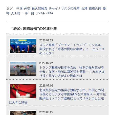
タグ：
中国
外交
佐久間拓真
チャイナリスクの死角
台湾
債務の罠
侵
略
人工島
一帯一路
ツバル
ODA
"経済: 国際経済"の関連記事
2026.07.29
ロシア発案「プーチン・トランプ・トンネル」
実現すれば「米露の団結の象徴」に ─ ニュース
のミカタ 1
2026.07.25
トランプ政権が日本を含め「強制労働対策が不
十分」な国・地域に新関税を発動 ─ これをあま
り甘く見ない方がよい理由とは
2026.07.02
北米貿易協定の協議が難航する中、中国との関
係強めるカナダが中国製EVを大量輸入 ─ 対中包
囲網狙うトランプ政権にとってメキシコとは逆
に大きな障害
2026.06.27