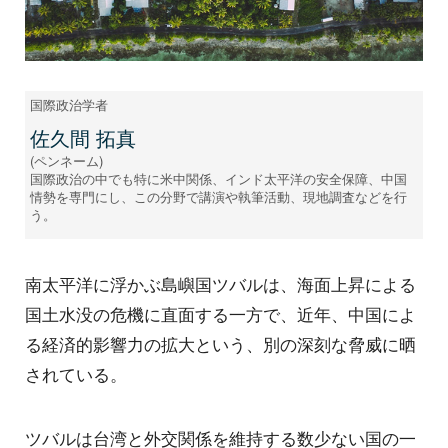
国際政治学者
佐久間 拓真
(ペンネーム)
国際政治の中でも特に米中関係、インド太平洋の安全保障、中国
情勢を専門にし、この分野で講演や執筆活動、現地調査などを行
う。
南太平洋に浮かぶ島嶼国ツバルは、海面上昇による
国土水没の危機に直面する一方で、近年、中国によ
る経済的影響力の拡大という、別の深刻な脅威に晒
されている。
ツバルは台湾と外交関係を維持する数少ない国の一