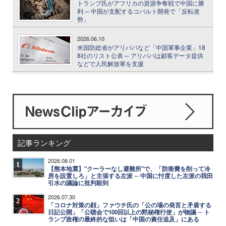
トランプ氏がアフリカの資源争奪戦で中国に勝
利 ─ 中国が支配するコバルト開発で「反転攻
勢」
2026.06.10
米国防総省がアリババなど「中国軍事企業」18
8社のリスト公表 ─ アリババは顧客データ提供
などで人民解放軍を支援
記事ランキング
2026.08.01
1
【熊本地震】"クーラーなし避難所"で、「防衛費を削って冷
房を設置しろ」と主張する左派 ─ 中国に忖度した左派の我田
引水の議論に批判殺到
2026.07.30
2
「コロナ対策の顔」ファウチ氏の「公の場の発言と矛盾する
日記公開」「公聴会で100回以上の黙秘権行使」が物議 ─ ト
ランプ政権の最終的な狙いは「中国の責任追及」にある