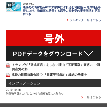
2026.08.01
10
泊原発の再稼動が27年末以降にずれ込む可能性 ─ 電気料金を
押し上げ、物価高を助長する原子力規制委の審査基準を見直
すべき
ランキング一覧はこちら
トランプが「敗北宣言」をしない理由「不正選挙」疑惑に 中国
共産党の影
G20の日露首脳会談で 「日露平和条約」締結の決断を
インフォメーション
2019.10.18
消費税率引き上げに合わせた価格改定のお知らせ
一覧はこちら