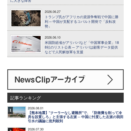
に大きな障害
2026.06.27
トランプ氏がアフリカの資源争奪戦で中国に勝
利 ─ 中国が支配するコバルト開発で「反転攻
勢」
2026.06.10
米国防総省がアリババなど「中国軍事企業」18
8社のリスト公表 ─ アリババは顧客データ提供
などで人民解放軍を支援
記事ランキング
2026.08.01
1
【熊本地震】"クーラーなし避難所"で、「防衛費を削って冷
房を設置しろ」と主張する左派 ─ 中国に忖度した左派の我田
引水の議論に批判殺到
2026.07.30