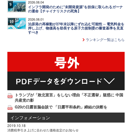
2026.08.04
9
インフラ開発のために"未開発資源"を担保に取られるガーナ
の運命【チャイナリスクの死角】
2026.08.01
10
泊原発の再稼動が27年末以降にずれ込む可能性 ─ 電気料金を
押し上げ、物価高を助長する原子力規制委の審査基準を見直
すべき
ランキング一覧はこちら
トランプが「敗北宣言」をしない理由「不正選挙」疑惑に 中国
共産党の影
G20の日露首脳会談で 「日露平和条約」締結の決断を
インフォメーション
2019.10.18
消費税率引き上げに合わせた価格改定のお知らせ