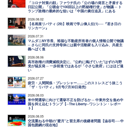
2
「コロナ対策の顔」ファウチ氏の「公の場の発言と矛盾する
日記公開」「公聴会で100回以上の黙秘権行使」が物議 ─ ト
ランプ政権の最終的な狙いは「中国の責任追及」にある
2026.08.02
3
【名画座リバティ (29)】映画で学ぶ偉人伝(1)──『若き日の
リンカーン』
2026.07.31
4
マムダニNY市長、裕福な不動産所有者の個人情報公開で物議
─ さらに同氏の支持母体には親中活動家も入り込み、共産主
義へばく進
2026.08.06
5
高市政権の消費減税決定に、"公約に掲げていた"はずの与野
党が猛反発 ─ 一歩前進ではあるが「小さな政府」にはほど遠
い
2026.07.27
6
疲労・人間関係・プレッシャー……このストレスどう抜こう
「ザ・リバティ」9月号(7月30日発売)
2026.08.03
7
米中間選挙に向けて選挙不正を防げるか ─ 中東外交を進め中
国を抑え込むトランプ【─The Liberty─ワシントン・レポー
ト】
2026.08.05
8
交流重ねる中朝の"蜜月"と習主席の後継者問題【澁谷司──中
国包囲網の現在地】