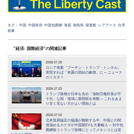
タグ：
中国
中国依存
中国包囲網
海底
南鳥島
探査船
レアアース
台湾
有事
"経済: 国際経済"の関連記事
2026.07.29
ロシア発案「プーチン・トランプ・トンネル」
実現すれば「米露の団結の象徴」に ─ ニュース
のミカタ 1
2026.07.25
トランプ政権が日本を含め「強制労働対策が不
十分」な国・地域に新関税を発動 ─ これをあま
り甘く見ない方がよい理由とは
2026.07.02
北米貿易協定の協議が難航する中、中国との関
係強めるカナダが中国製EVを大量輸入 ─ 対中包
囲網狙うトランプ政権にとってメキシコとは逆