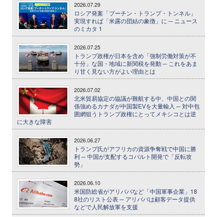
2026.07.29
ロシア発案「プーチン・トランプ・トンネル」
実現すれば「米露の団結の象徴」に ─ ニュース
のミカタ 1
2026.07.25
トランプ政権が日本を含め「強制労働対策が不
十分」な国・地域に新関税を発動 ─ これをあま
り甘く見ない方がよい理由とは
2026.07.02
北米貿易協定の協議が難航する中、中国との関
係強めるカナダが中国製EVを大量輸入 ─ 対中包
囲網狙うトランプ政権にとってメキシコとは逆
に大きな障害
2026.06.27
トランプ氏がアフリカの資源争奪戦で中国に勝
利 ─ 中国が支配するコバルト開発で「反転攻
勢」
2026.06.10
米国防総省がアリババなど「中国軍事企業」18
8社のリスト公表 ─ アリババは顧客データ提供
などで人民解放軍を支援