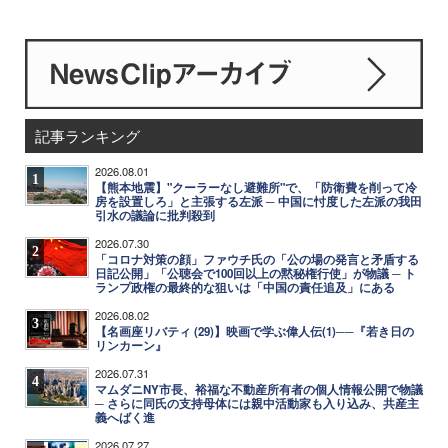
記事ランキング
2026.08.01
1
【熊本地震】"クーラーなし避難所"で、「防衛費を削って冷
房を設置しろ」と主張する左派 ─ 中国に忖度した左派の我田
引水の議論に批判殺到
2026.07.30
2
「コロナ対策の顔」ファウチ氏の「公の場の発言と矛盾する
日記公開」「公聴会で100回以上の黙秘権行使」が物議 ─ ト
ランプ政権の最終的な狙いは「中国の責任追及」にある
2026.08.02
3
【名画座リバティ (29)】映画で学ぶ偉人伝(1)──『若き日の
リンカーン』
2026.07.31
4
マムダニNY市長、裕福な不動産所有者の個人情報公開で物議
─ さらに同氏の支持母体には親中活動家も入り込み、共産主
義へばく進
2026.07.27