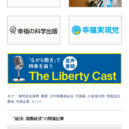
タグ：
食料安全保障
農業
日中韓農相会合
中国籍
小泉進次郎
情報流出
農地
中国企業
スパイ
"経済: 国際経済"の関連記事