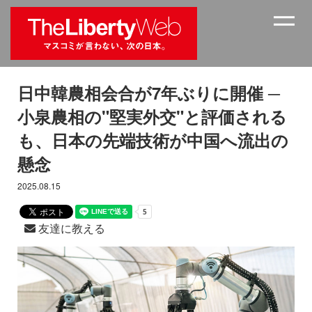
日中韓農相会合が7年ぶりに開催 ─
小泉農相の"堅実外交"と評価される
も、日本の先端技術が中国へ流出の
懸念
2025.08.15
友達に教える