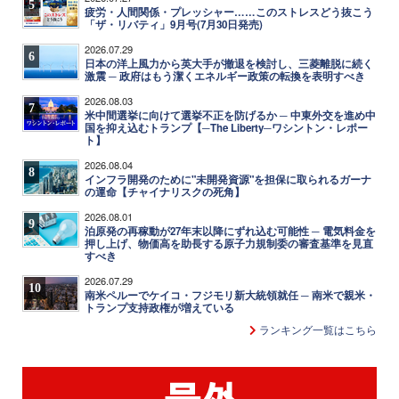
5
疲労・人間関係・プレッシャー……このストレスどう抜こう
「ザ・リバティ」9月号(7月30日発売)
2026.07.29
6
日本の洋上風力から英大手が撤退を検討し、三菱離脱に続く
激震 ─ 政府はもう潔くエネルギー政策の転換を表明すべき
2026.08.03
7
米中間選挙に向けて選挙不正を防げるか ─ 中東外交を進め中
国を抑え込むトランプ【─The Liberty─ワシントン・レポー
ト】
2026.08.04
8
インフラ開発のために"未開発資源"を担保に取られるガーナ
の運命【チャイナリスクの死角】
2026.08.01
9
泊原発の再稼動が27年末以降にずれ込む可能性 ─ 電気料金を
押し上げ、物価高を助長する原子力規制委の審査基準を見直
すべき
2026.07.29
10
南米ペルーでケイコ・フジモリ新大統領就任 ─ 南米で親米・
トランプ支持政権が増えている
ランキング一覧はこちら